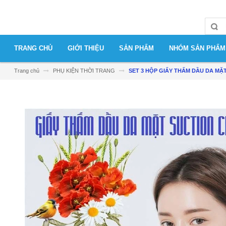
TRANG CHỦ
GIỚI THIỆU
SẢN PHẨM
NHÓM SẢN PHẨM
Trang chủ
PHỤ KIỆN THỜI TRANG
SET 3 HỘP GIẤY THẤM DẦU DA MẶ