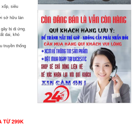
i xốp, siêu
.
ời sở hữu làn
gây bị dị ứng.
ất dai, khó
u truyền thống
A TỪ 299K