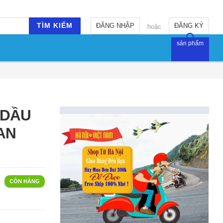
TÌM KIẾM
ĐĂNG NHẬP
ĐĂNG KÝ
hoặc
sản phẩm
 DẦU
AN
CÒN HÀNG