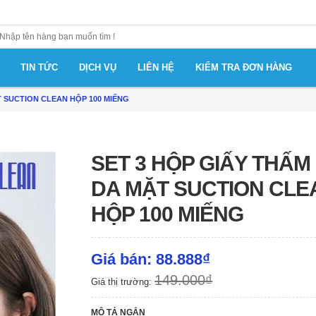
TIN TỨC
DỊCH VỤ
LIÊN HỆ
KIỂM TRA ĐƠN HÀNG
T SUCTION CLEAN HỘP 100 MIẾNG
SET 3 HỘP GIẤY THẤM
DA MẶT SUCTION CLE
HỘP 100 MIẾNG
Giá bán: 88.888₫
149.000₫
Giá thị trường:
MÔ TẢ NGẮN