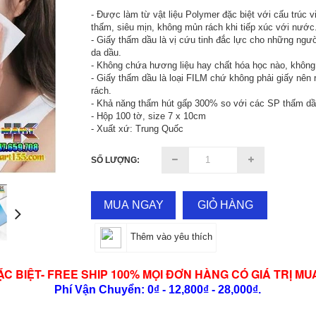
- Được làm từ vật liệu Polymer đặc biệt với cấu trúc v
thấm, siêu mịn, không mủn rách khi tiếp xúc với nước
- Giấy thấm dầu là vị cứu tinh đắc lực cho những ngư
da dầu.
- Không chứa hương liệu hay chất hóa học nào, không 
- Giấy thấm dầu là loại FILM chứ không phải giấy nên r
rách.
- Khả năng thấm hút gấp 300% so với các SP thấm dầ
- Hộp 100 tờ, size 7 x 10cm
- Xuất xứ: Trung Quốc
SỐ LƯỢNG:
MUA NGAY
GIỎ HÀNG
Thêm vào yêu thích
ẶC BIỆT- FREE SHIP 100% MỌI ĐƠN HÀNG CÓ GIÁ TRỊ MU
Phí Vận Chuyển: 0₫ - 12,800₫ - 28,000₫.