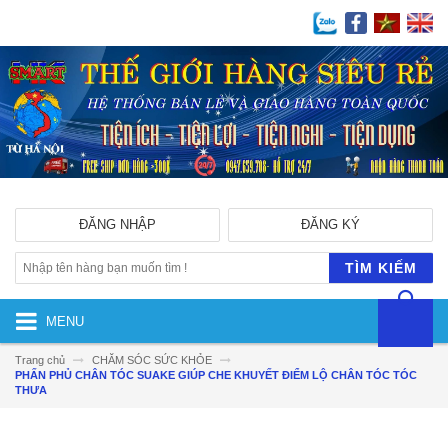
ĐĂNG NHẬP
ĐĂNG KÝ
TÌM KIẾM
MENU
Trang chủ
CHĂM SÓC SỨC KHỎE
PHẤN PHỦ CHÂN TÓC SUAKE GIÚP CHE KHUYẾT ĐIỂM LỘ CHÂN TÓC TÓC
THƯA