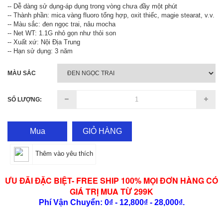
-- Dễ dàng sử dụng-áp dụng trong vòng chưa đầy một phút
-- Thành phần: mica vàng fluoro tổng hợp, oxit thiếc, magie stearat, v.v.
-- Màu sắc: đen ngọc trai, nâu mocha
-- Net WT: 1.1G nhỏ gọn như thỏi son
-- Xuất xứ: Nội Địa Trung
-- Hạn sử dụng: 3 năm
MÀU SẮC
SỐ LƯỢNG:
Mua
GIỎ HÀNG
Thêm vào yêu thích
ƯU ĐÃI ĐẶC BIỆT- FREE SHIP 100% MỌI ĐƠN HÀNG CÓ
GIÁ TRỊ MUA TỪ 299K
Phí Vận Chuyển: 0₫ - 12,800₫ - 28,000₫.