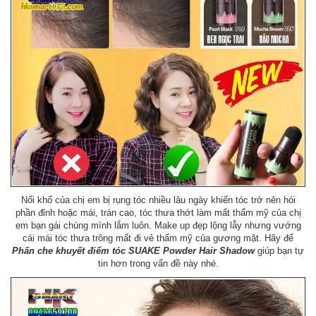
Nổi khổ của chị em bị rụng tóc nhiều lâu ngày khiến tóc trở nên hói
phần đỉnh hoặc mái, trán cao, tóc thưa thớt làm mất thẩm mỹ của chị
em bạn gái chúng mình lắm luôn. Make up đẹp lộng lẫy nhưng vướng
cái mái tóc thưa trông mất đi vẻ thẩm mỹ của gương mặt. Hãy để
Phấn che khuyết điểm tóc SUAKE Powder Hair Shadow
giúp bạn tự
tin hơn trong vấn đề này nhé.