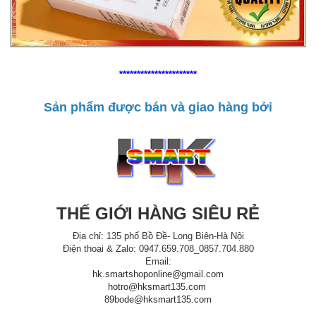
**********************
Sản phẩm được bán và giao hàng bởi
THẾ GIỚI HÀNG SIÊU RẺ
Địa chỉ: 135 phố Bồ Đề- Long Biên-Hà Nội
Điện thoại & Zalo: 0947.659.708_0857.704.880
Email:
hk.smartshoponline@gmail.com
hotro@hksmart135.com
89bode@hksmart135.com