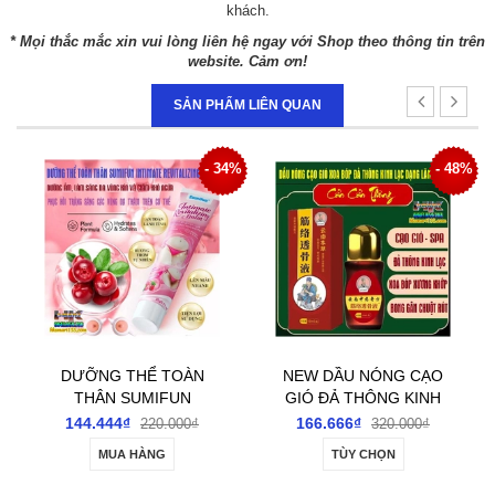
khách.
* Mọi thắc mắc xin vui lòng liên hệ ngay với Shop theo thông tin trên
website. Cảm ơn!
SẢN PHẨM LIÊN QUAN
- 34%
- 48%
OÀN
NEW DẦU NÓNG CẠO
DẦU NÓNG CẠO GI
UN
GIÓ ĐẢ THÔNG KINH
ĐẢ THÔNG KINH LẠ
LẠC CỔN CỔN
CỔN CỔN THÔNG
166.666₫
188.888₫
000₫
320.000₫
320.000₫
BALM
THÔNG DẠNG LĂN
DẠNG LĂN 50ML-
TÙY CHỌN
TÙY CHỌN
 ẨM,
50ML- GIÚP CẢI
GIÚP CẢI THIỆN ĐA
VÙNG
THIỆN ĐAU CỔ VAI
CỔ VAI GÁY GIẢM