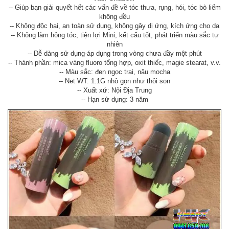
-- Giúp bạn giải quyết hết các vấn đề về tóc thưa, rụng, hói, tóc bò liếm
không đều
-- Không độc hại, an toàn sử dụng, không gây dị ứng, kích ứng cho da
-- Không làm hỏng tóc, tiện lợi Mini, kết cấu tốt, phát triển màu sắc tự
nhiên
-- Dễ dàng sử dụng-áp dụng trong vòng chưa đầy một phút
-- Thành phần: mica vàng fluoro tổng hợp, oxit thiếc, magie stearat, v.v.
-- Màu sắc: đen ngọc trai, nâu mocha
-- Net WT: 1.1G nhỏ gọn như thỏi son
-- Xuất xứ: Nội Địa Trung
-- Hạn sử dụng: 3 năm