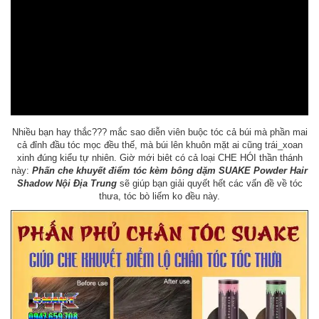
Nhiều bạn hay thắc??? mắc sao diễn viên buộc tóc cả búi mà phần mai
cả đỉnh đầu tóc mọc đều thế, mà búi lên khuôn mặt ai cũng trái_xoan
xinh đúng kiểu tự nhiên. Giờ mới biêt có cả loại CHE HÓI thần thánh
này:
Phấn che khuyết điểm tóc kèm bông dặm SUAKE Powder Hair
Shadow Nội Địa Trung
sẽ giúp bạn giải quyết hết các vấn đề về tóc
thưa, tóc bò liếm ko đều này.