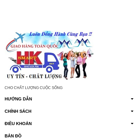
KHÔ
GÁY GIẢM ĐAU NHỨC
ĐAU NHỨC XƯƠNG
XƯƠNG KHỚP
KHỚP
CHO CHẤT LƯỢNG CUỘC SỐNG
HƯỚNG DẪN
CHÍNH SÁCH
ĐIỀU KHOẢN
BẢN ĐỒ