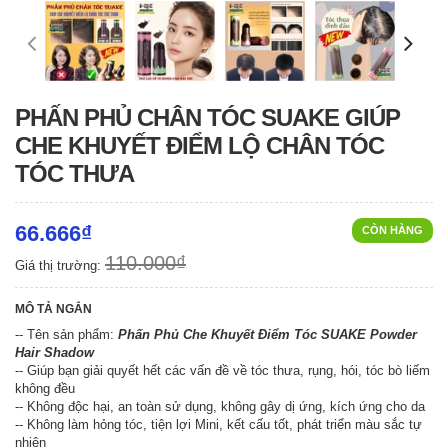
PHẤN PHỦ CHÂN TÓC SUAKE GIÚP
CHE KHUYẾT ĐIỂM LỘ CHÂN TÓC
TÓC THƯA
66.666₫
CÒN HÀNG
110.000₫
Giá thị trường:
MÔ TẢ NGẮN
-- Tên sản phẩm:
Phấn Phủ Che Khuyết Điểm Tóc SUAKE Powder
Hair Shadow
-- Giúp bạn giải quyết hết các vấn đề về tóc thưa, rụng, hói, tóc bò liếm
không đều
-- Không độc hại, an toàn sử dụng, không gây dị ứng, kích ứng cho da
-- Không làm hỏng tóc, tiện lợi Mini, kết cấu tốt, phát triển màu sắc tự
nhiên