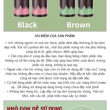
ƯU ĐIỂM CỦA SẢN PHẨM:
+ Với những người có mái tóc thưa, phần đỉnh đầu thường lộ da kém
đẹp mắt. Khi vỗ cushion lên tóc, một lớp phấn mỏng sẽ che phủ những
vùng da bị lộ, giấu nhược điểm giúp bạn.
+ Cần che phủ ở vùng da đầu nào, bạn dùng bông chấm phấn nhẹ
nhàng và vỗ lên vùng da đó. Điều này giúp bạn kiểm soát được lượng
phấn sử dụng, không bị quá tay
+ Ngoài việc che tóc mỏng, bạn còn có thể sử dụng để "cấp cứu" vùng
chân tóc không đều màu vì chưa kịp nhuộm. Nếu đầu bị bết, bột phấn
cũng sẽ hạn chế được tình trạng da đầu bết dầu.
+ Có thể dùng phấn để kẻ chân mày, tạo khối cho các nàng thích make
up...Dễ dàng sử dụng-áp dụng trong vòng chưa đầy một phút!
+ Không làm hỏng tóc, Lấp đầy và tạo âm lượng tóc mỏng. Tiện lợi
Mini, kết cấu tốt, phát triển màu sắc tự nhiên.