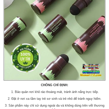
CHỐNG CHỈ ĐỊNH:
1. Bảo quản nơi khô ráo thoáng mát, tránh ánh nắng trực tiếp.
2. Đặt ở nơi xa tầm tay trẻ sơ sinh và trẻ nhỏ để tránh nguy hiểm.
3. Sản phẩm này chỉ sử dụng ngoài da và không dùng trên vết thương