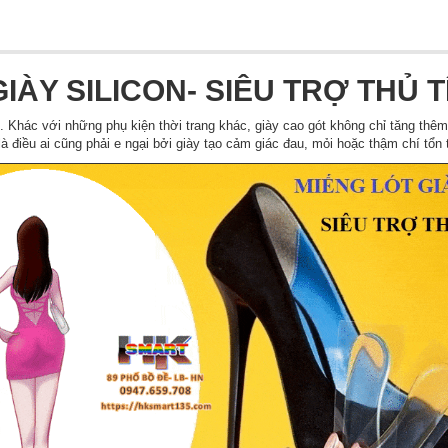
GIÀY SILICON- SIÊU TRỢ THỦ T
. Khác với những phụ kiện thời trang khác, giày cao gót không chỉ tăng thê
à điều ai cũng phải e ngại bởi giày tạo cảm giác đau, mỏi hoặc thậm chí tổ