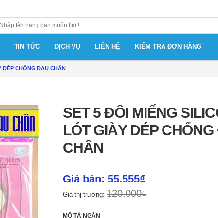
TIN TỨC
DỊCH VỤ
LIÊN HỆ
KIỂM TRA ĐƠN HÀNG
̀Y DÉP CHỐNG ĐAU CHÂN
SET 5 ĐÔI MIẾNG SILI
LÓT GIÀY DÉP CHỐN
CHÂN
Giá bán: 55.555₫
120.000₫
Giá thị trường:
MÔ TẢ NGẮN