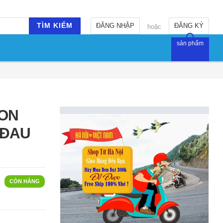
TÌM KIẾM
ĐĂNG NHẬP
ĐĂNG KÝ
hoặc
sản phẩm
CON
G ĐAU
CÒN HÀNG