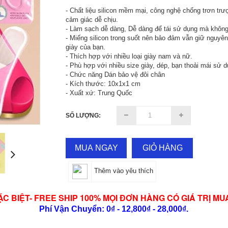
- Chất liệu silicon mềm mại, công nghệ chống trơn trư
cảm giác dễ chịu.
- Làm sạch dễ dàng, Dễ dàng để tái sử dụng mà không 
- Miếng silicon trong suốt nên bảo đảm vẫn giữ nguyên
giày của bạn.
- Thích hợp với nhiều loại giày nam và nữ.
- Phù hợp với nhiều size giày, dép, bạn thoải mái sử d
- Chức năng Dán bảo vệ đôi chân
- Kích thước: 10x1x1 cm
- Xuất xứ: Trung Quốc
SỐ LƯỢNG:
MUA NGAY
GIỎ HÀNG
Thêm vào yêu thích
ẶC BIỆT- FREE SHIP 100% MỌI ĐƠN HÀNG CÓ GIÁ TRỊ MU
Phí Vận Chuyển: 0₫ - 12,800₫ - 28,000₫.