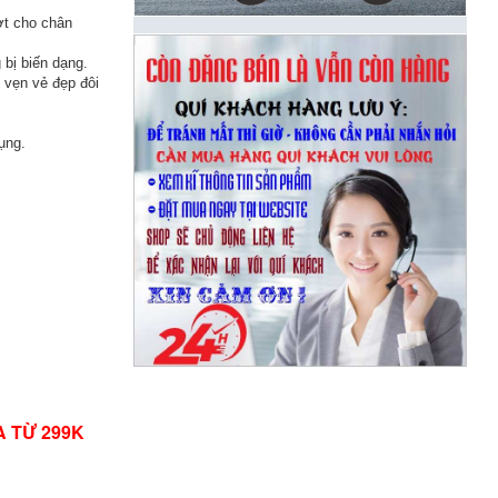
ợt cho chân
bị biến dạng.
 vẹn vẻ đẹp đôi
ụng.
A TỪ 299K