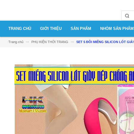
TRANG CHỦ
GIỚI THIỆU
SẢN PHẨM
NHÓM SẢN PHẨM
Trang chủ
PHỤ KIỆN THỜI TRANG
SET 5 ĐÔI MIẾNG SILICON LÓT GIA