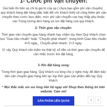
1- Cước phí vận chuyển:
Giá hiển thị trên sp chỉ là giá trị của sp ( chưa bao gồm phí vận chuyển) ,
quý khách hàng đặt hàng (đặc biệt đối với khách tỉnh) sẽ cộng thêm phí vận
chuyển theo cước bưu điện, mức phí vận chuyển cao hay thấp phụ thuộc
vào Trọng lượng đơn hàng và nơi đặt hàng của quý khách.
2- Thời gian vận chuyển:
Thời gian vận chuyển giao hàng nhanh hay chậm tùy theo Quý khách chọn
lựa "Giao tiêu chuẩn" hoặc "Chuyển phát nhanh", trung bình Giao tiêu chuẩn:
4>5 ngày_ Chuyển phát nhanh: 2>3 ngày.
Vì vậy Quý khách nên kiểm tra thật kỹ số tiền và thời gian vận chuyển để
cân nhắc trước khi đặt hàng.
3- Khi đặt hàng xong:
Trong thời gian giao hàng, Quý khách vui lòng chú ý nghe máy để đảm bảo
bên vận chuyển giao hàng liên lạc kịp thời giao sản phẩm đến tay Quý
khách.
* Mọi thắc mắc xin vui lòng liên hệ ngay với Shop theo thông tin trên
website. Cảm ơn!
SẢN PHẨM LIÊN QUAN