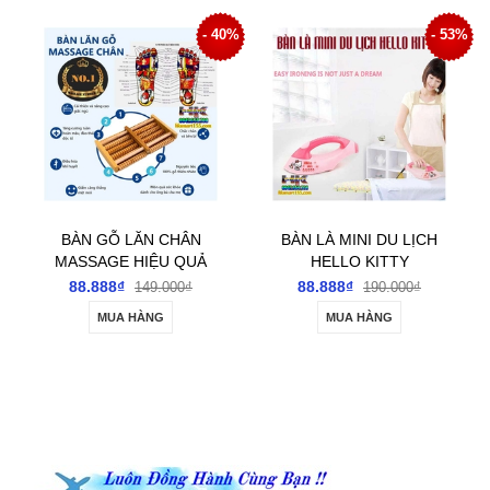
7%
- 40%
- 53%
BÀN GỖ LĂN CHÂN
BÀN LÀ MINI DU LỊCH
MASSAGE HIỆU QUẢ
HELLO KITTY
TỐT CHO SỨC KHỎE
88.888₫
88.888₫
149.000₫
190.000₫
MUA HÀNG
MUA HÀNG