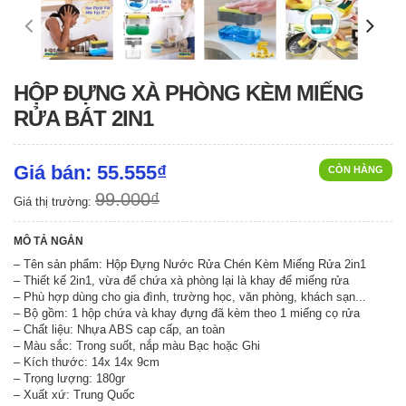
HỘP ĐỰNG XÀ PHÒNG KÈM MIẾNG
RỬA BÁT 2IN1
Giá bán: 55.555₫
CÒN HÀNG
99.000₫
Giá thị trường:
MÔ TẢ NGẮN
– Tên sản phẩm: Hộp Đựng Nước Rửa Chén Kèm Miếng Rửa 2in1
– Thiết kế 2in1, vừa để chứa xà phòng lại là khay để miếng rửa
– Phù hợp dùng cho gia đình, trường học, văn phòng, khách sạn...
– Bộ gồm: 1 hộp chứa và khay đựng đã kèm theo 1 miếng cọ rửa
– Chất liệu: Nhựa ABS cap cấp, an toàn
– Màu sắc: Trong suốt, nắp màu Bạc hoặc Ghi
– Kích thước: 14x 14x 9cm
– Trọng lượng: 180gr
– Xuất xứ: Trung Quốc