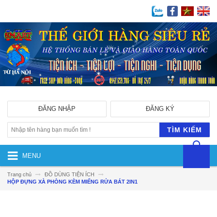
ĐĂNG NHẬP
ĐĂNG KÝ
TÌM KIẾM
MENU
Trang chủ
ĐỒ DÙNG TIỆN ÍCH
HỘP ĐỰNG XÀ PHÒNG KÈM MIẾNG RỬA BÁT 2IN1