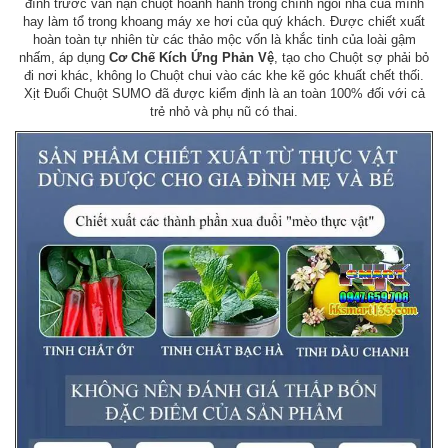
đình trước vấn nạn chuột hoành hành trong chính ngôi nhà của mình
hay làm tổ trong khoang máy xe hơi của quý khách. Được chiết xuất
hoàn toàn tự nhiên từ các thảo mộc vốn là khắc tinh của loài gậm
nhấm, áp dụng
Cơ Chế Kích Ứng Phản Vệ
, tạo cho Chuột sợ phải bỏ
đi nơi khác, không lo Chuột chui vào các khe kẽ góc khuất chết thối.
Xịt Đuổi Chuột SUMO đã được kiểm định là an toàn 100% đối với cả
trẻ nhỏ và phụ nũ có thai.