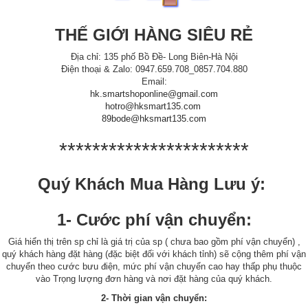
THẾ GIỚI HÀNG SIÊU RẺ
Địa chỉ: 135 phố Bồ Đề- Long Biên-Hà Nội
Điện thoại & Zalo: 0947.659.708_0857.704.880
Email:
hk.smartshoponline@gmail.com
hotro@hksmart135.com
89bode@hksmart135.com
***********************
Quý Khách Mua Hàng Lưu ý:
1- Cước phí vận chuyển:
Giá hiển thị trên sp chỉ là giá trị của sp ( chưa bao gồm phí vận chuyển) ,
quý khách hàng đặt hàng (đặc biệt đối với khách tỉnh) sẽ cộng thêm phí vận
chuyển theo cước bưu điện, mức phí vận chuyển cao hay thấp phụ thuộc
vào Trọng lượng đơn hàng và nơi đặt hàng của quý khách.
2- Thời gian vận chuyển: