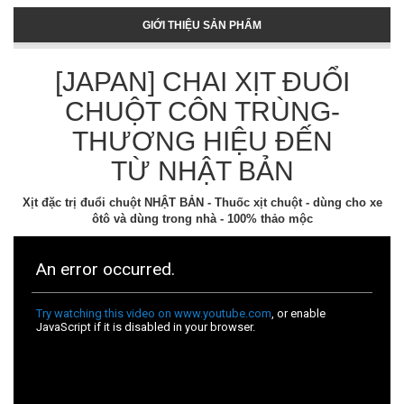
GIỚI THIỆU SẢN PHẨM
[JAPAN] CHAI XỊT ĐUỔI
CHUỘT CÔN TRÙNG-
THƯƠNG HIỆU ĐẾN
TỪ NHẬT BẢN
Xịt đặc trị đuổi chuột NHẬT BẢN - Thuốc xịt chuột - dùng cho xe
ôtô và dùng trong nhà - 100% thảo mộc