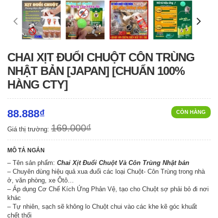
CHAI XỊT ĐUỔI CHUỘT CÔN TRÙNG
NHẬT BẢN [JAPAN] [CHUẨN 100%
HÀNG CTY]
88.888₫
CÒN HÀNG
169.000₫
Giá thị trường:
MÔ TẢ NGẮN
– Tên sản phẩm:
Chai Xịt Đuổi Chuột Và Côn Trùng Nhật bản
– Chuyên dùng hiệu quả xua đuổi các loại Chuột- Côn Trùng trong nhà
ở, văn phòng, xe Ôtô…
– Áp dụng Cơ Chế Kích Ứng Phản Vệ, tạo cho Chuột sợ phải bỏ đi nơi
khác
– Tự nhiên, sạch sẽ không lo Chuột chui vào các khe kẽ góc khuất
chết thối