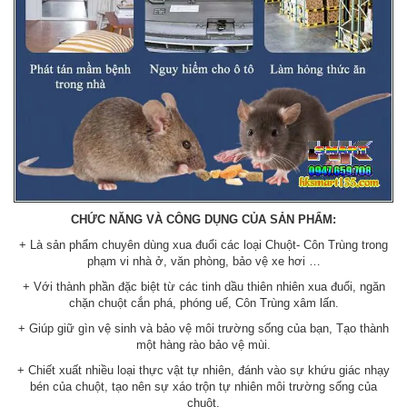
CHỨC NĂNG VÀ CÔNG DỤNG CỦA SẢN PHẨM:
+ Là sản phẩm chuyên dùng xua đuổi các loại Chuột- Côn Trùng trong
phạm vi nhà ở, văn phòng, bảo vệ xe hơi …
+ Với thành phần đặc biệt từ các tinh dầu thiên nhiên xua đuổi, ngăn
chặn chuột cắn phá, phóng uế, Côn Trùng xâm lấn.
+ Giúp giữ gìn vệ sinh và bảo vệ môi trường sống của bạn, Tạo thành
một hàng rào bảo vệ mùi.
+ Chiết xuất nhiều loại thực vật tự nhiên, đánh vào sự khứu giác nhạy
bén của chuột, tạo nên sự xáo trộn tự nhiên môi trường sống của
chuột.