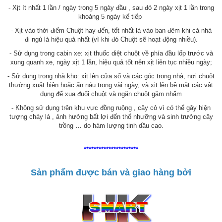
- Xịt ít nhất 1 lần / ngày trong 5 ngày đầu , sau đó 2 ngày xịt 1 lần trong
khoảng 5 ngày kế tiếp
- Xịt vào thời điểm Chuột hay đến, tốt nhất là vào ban đêm khi cả nhà
đi ngủ là hiệu quả nhất (vì khi đó Chuột sẽ hoạt động nhiều).
- Sử dụng trong cabin xe: xịt thuốc diệt chuột về phía đầu lốp trước và
xung quanh xe, ngày xịt 1 lần, hiệu quả tốt nên xịt liên tục nhiều ngày;
- Sử dụng trong nhà kho: xịt lên cửa sổ và các góc trong nhà, nơi chuột
thường xuất hiện hoặc ẩn náu trong vài ngày, và xịt lên bề mặt các vật
dụng để xua đuổi chuột và ngăn chuột gặm nhấm
- Không sử dụng trên khu vực đồng ruộng , cây cỏ vì có thể gây hiện
tượng cháy lá , ảnh hưởng bất lợi đến thổ nhưỡng và sinh trưởng cây
trồng … do hàm lượng tinh dầu cao.
**********************
Sản phẩm được bán và giao hàng bởi