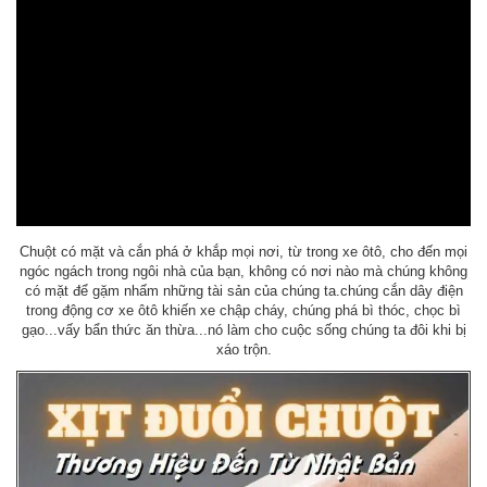
Chuột có mặt và cắn phá ở khắp mọi nơi, từ trong xe ôtô, cho đến mọi
ngóc ngách trong ngôi nhà của bạn, không có nơi nào mà chúng không
có mặt để gặm nhấm những tài sản của chúng ta.chúng cắn dây điện
trong động cơ xe ôtô khiến xe chập cháy, chúng phá bì thóc, chọc bì
gạo...vấy bẩn thức ăn thừa...️nó làm cho cuộc sống chúng ta đôi khi bị
xáo trộn.