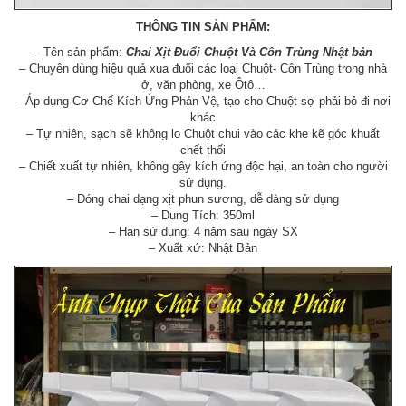
THÔNG TIN SẢN PHẨM:
– Tên sản phẩm:
Chai Xịt Đuổi Chuột Và Côn Trùng Nhật bản
– Chuyên dùng hiệu quả xua đuổi các loại Chuột- Côn Trùng trong nhà
ở, văn phòng, xe Ôtô…
– Áp dụng Cơ Chế Kích Ứng Phản Vệ, tạo cho Chuột sợ phải bỏ đi nơi
khác
– Tự nhiên, sạch sẽ không lo Chuột chui vào các khe kẽ góc khuất
chết thối
– Chiết xuất tự nhiên, không gây kích ứng độc hại, an toàn cho người
sử dụng.
– Đóng chai dạng xịt phun sương, dễ dàng sử dụng
– Dung Tích: 350ml
– Hạn sử dụng: 4 năm sau ngày SX
– Xuất xứ: Nhật Bản