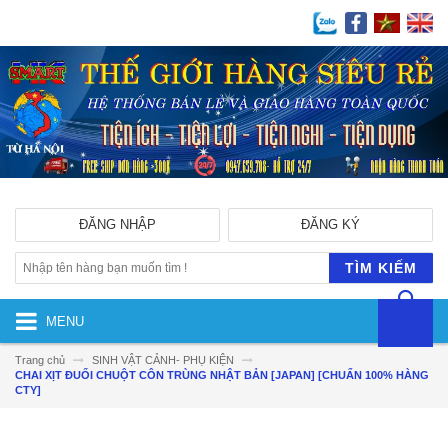
ĐĂNG NHẬP
ĐĂNG KÝ
TÌM KIẾM
MENU
Trang chủ
SINH VẬT CẢNH- PHỤ KIỆN
CHAI XỊT ĐUỔI CHUỘT CÔN TRÙNG NHẬT BẢN [JAPAN] [CHUẨN 100% HÀNG
CTY]