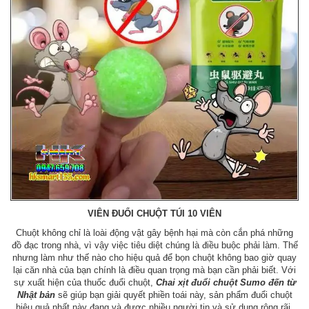
VIÊN ĐUỔI CHUỘT TÚI 10 VIÊN
Chuột không chỉ là loài động vật gây bệnh hại mà còn cắn phá những
đồ đạc trong nhà, vì vậy việc tiêu diệt chúng là điều buộc phải làm. Thế
nhưng làm như thế nào cho hiệu quả để bọn chuột không bao giờ quay
lại căn nhà của bạn chính là điều quan trọng mà bạn cần phải biết. Với
sự xuất hiện của thuốc đuổi chuột,
Chai xịt đuổi chuột Sumo đến từ
Nhật bản
sẽ giúp bạn giải quyết phiền toái này, sản phẩm đuổi chuột
hiệu quả nhất này đang và được nhiều người tin và sử dụng rộng rãi.