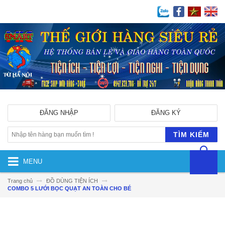
ĐĂNG NHẬP
ĐĂNG KÝ
TÌM KIẾM
MENU
Trang chủ
ĐỒ DÙNG TIỆN ÍCH
COMBO 5 LƯỚI BỌC QUẠT AN TOÀN CHO BÉ