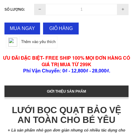
SỐ LƯỢNG:
MUA NGAY
GIỎ HÀNG
Thêm vào yêu thích
ƯU ĐÃI ĐẶC BIỆT- FREE SHIP 100% MỌI ĐƠN HÀNG CÓ
GIÁ TRỊ MUA TỪ 299K
Phí Vận Chuyển: 0₫ - 12,800₫ - 28,000₫.
GIỚI THIỆU SẢN PHẨM
LƯỚI BỌC QUẠT BẢO VỆ
AN TOÀN CHO BÉ YÊU
+ Là sản phẩm nhỏ gọn đơn giản nhưng có nhiều tác dụng cho