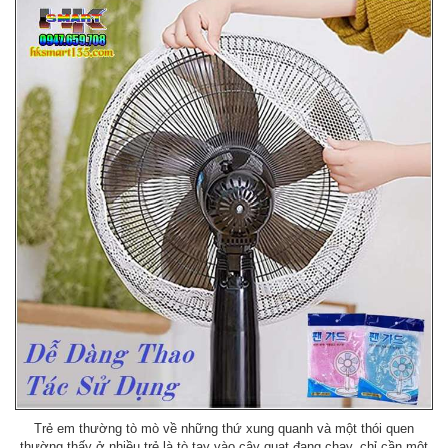
Trẻ em thường tò mò về những thứ xung quanh và một thói quen
thường thấy ở nhiều trẻ là tò tay vào cây quạt đang chạy, chỉ cần một