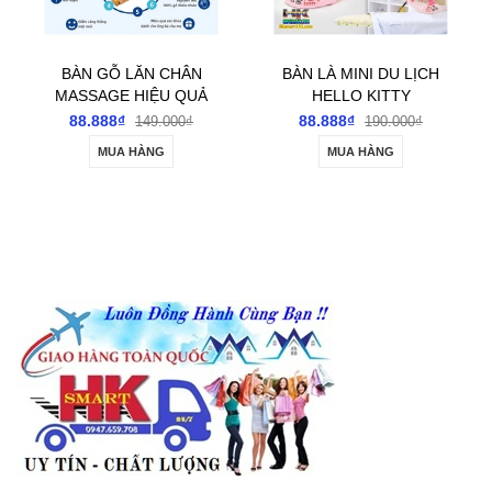
BÀN GỖ LĂN CHÂN
BÀN LÀ MINI DU LỊCH
MASSAGE HIỆU QUẢ
HELLO KITTY
TỐT CHO SỨC KHỎE
88.888₫
88.888₫
149.000₫
190.000₫
MUA HÀNG
MUA HÀNG