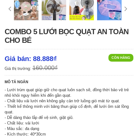
COMBO 5 LƯỚI BỌC QUẠT AN TOÀN
CHO BÉ
Giá bán: 88.888₫
CÒN HÀNG
160.000₫
Giá thị trường:
MÔ TẢ NGẮN
- Lưới trùm quạt giúp giữ cho quạt luôn sạch sẽ, đồng thời bảo vệ trẻ
nhỏ khỏi nguy hiểm khi đến gần quạt.
- Chất liệu vải lưới nên không gây cản trở luồng gió mát từ quạt.
- Thiết kế thông minh với băng thun giúp cố định, để lưới ôm sát lồng
quạt.
- Dễ dàng tháo lắp để vệ sinh, giặt giũ.
- Chất liệu: vải lưới
- Màu sắc: đa dạng
- Kích thước: 40*30cm