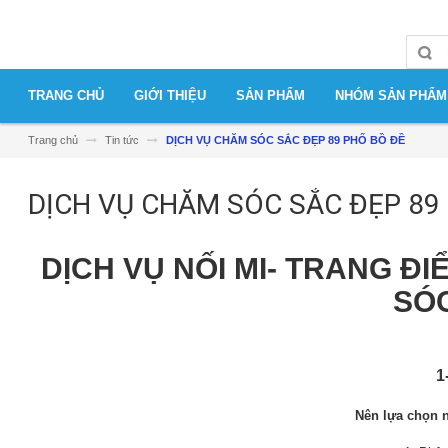
TRANG CHỦ
GIỚI THIỆU
SẢN PHẨM
NHÓM SẢN PHẨM
Trang chủ
Tin tức
DỊCH VỤ CHĂM SÓC SẮC ĐẸP 89 PHỐ BỒ ĐỀ
DỊCH VỤ CHĂM SÓC SẮC ĐẸP 89
DỊCH VỤ NỐI MI- TRANG Đ
SÓ
1
Nên lựa chọn n