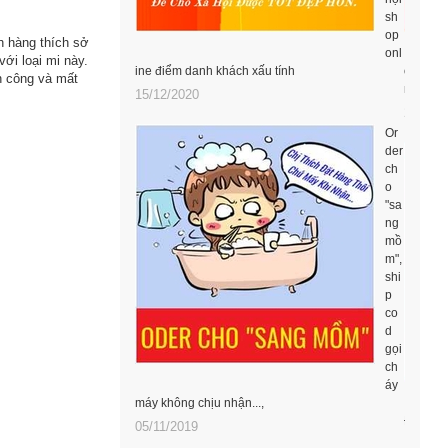
sh
op
h hàng thích sở
onl
ới loại mi này.
ine điểm danh khách xấu tính
op onli
ốn công và mất
mang tê
15/12/2020
24/05/
Or
der
ch
o
"sa
ng
mồ
m",
shi
p
co
d
gọi
ch
áy
máy không chịu nhận...,
ĐỀ
05/11/2019
12/05/