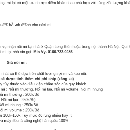
i loại mi lại có một ưu nhược điểm khác nhau phù hợp với từng đối tượng kh
 nhận nối mi tại nhà ở Quận Long Biên hoặc trong nội thành Hà Nội. Quí 
mi tại nhà xin gọi:
Mis Vy- 0166.722.0486
Giá nối mi:
t nhất có thể dựa trên chất lượng sợi mi và keo nối.
sẽ được tính thêm chi phí ship (xăng xe)
ày tùy thuộc vào điều kiện chăm sóc của quý khách.
i mi : Nối mi thường, Nối mi lụa, Nối mi volume, Nối mi nhung
Nối mi thường : 200k/Bộ
- Nối mi lụa : 250k/Bộ
Nối mi nhung : 250k/Bộ
Nối mi volume : 250k/Bộ
ại 100k-150k Tùy mức độ rụng nhiều hay ít
 và máy đều là công nghệ hàn quốc 100%