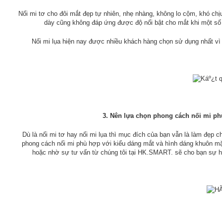
Nối mi tơ cho đôi mắt đẹp tự nhiên, nhẹ nhàng, không lo cộm, khó chịu
dày cũng không đáp ứng được độ nổi bật cho mắt khi một số
Nối mi lụa hiện nay được nhiều khách hàng chọn sử dụng nhất vì
3. Nên lựa chọn phong cách nối mi ph
Dù là nối mi tơ hay nối mi lụa thì mục đích của bạn vẫn là làm đẹp ch
phong cách nối mi phù hợp với kiểu dáng mắt và hình dáng khuôn mặ
hoặc nhờ sự tư vấn từ chúng tôi tại HK.SMART. sẽ cho bạn sự hài