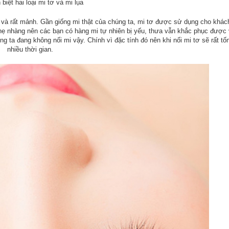
 biệt hai loại mi tơ và mi lụa
ẹ và rất mảnh. Gần giống mi thật của chúng ta, mi tơ được sử dụng cho khác
hẹ nhàng nên các bạn có hàng mi tự nhiên bị yếu, thưa vẫn khắc phục được v
g ta đang không nối mi vậy. Chính vì đặc tính đó nên khi nối mi tơ sẽ rất t
nhiều thời gian.