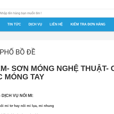
TIN TỨC
DỊCH VỤ
LIÊN HỆ
KIỂM TRA ĐƠN HÀNG
 PHỐ BỒ ĐỀ
IỂM- SƠN MÓNG NGHỆ THUẬT-
C MÓNG TAY
- DỊCH VỤ NỐI MI:
ối mi tơ hay nối mi lụa, mi nhung