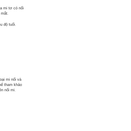
a mi tơ có nối
 mắt.
 độ tuổi.
oại mi nối và
thể tham khảo
n nối mi.