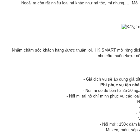
Ngoài ra còn rất nhiều loại mi khác như mi tóc, mi nhung.,… Mỗ
Nhằm chăm sóc khách hàng được thuận lợi, HK.SMART mở rộng dịch vụ
nhu cầu muốn được nối 
- Giá dịch vụ sẽ áp dụng giá tố
-
Phí phục vụ tận nhà 
- Nối mi có độ bền từ 25-30 ng
- Nối mi tại hồ chí minh phục vụ các loạ
- 
- 
- 
- Nối mới: 150k dặm l
- Mi keo, màu, sáp