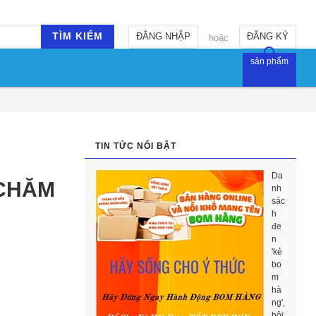
TÌM KIẾM
ĐĂNG NHẬP
ĐĂNG KÝ
hoặc
sản phẩm
TIN TỨC NỔI BẬT
Da
 CHĂM
nh
sác
h
đe
n
'kẻ
bo
m
hà
ng',
hội