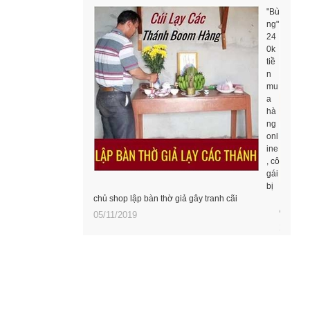
"Bù
ng"
24
0k
tiề
n
mu
a
hà
ng
onl
ine
, cô
gái
bị
chủ shop lập bàn thờ giả gây tranh cãi
online.
05/11/2019
22/03/