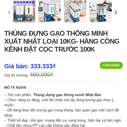
THÙNG ĐỰNG GẠO THÔNG MINH
XUẤT NHẬT LOẠI 10KG- HÀNG CỒNG
KỀNH ĐẶT CỌC TRƯỚC 100K
Giá bán: 333.333₫
CÒN HÀNG
490.000₫
Giá thị trường:
MÔ TẢ NGẮN
– Tên sản phẩm:
Thùng đựng gạo thông minh Nhật Bản
– Chức năng tự động, một lần nhấn nút lấy đúng lượng gạo theo ý
muốn
– Dễ dàng theo dõi lượng gạo trong thùng, bảo quản gạo một cách dễ
dàng
– Thiết kế đẹp, nhỏ gọn, mang đến sự sang trọng, hiện đại và tiện nghi
– Chất liệu nhựa PP cao cấp không gây động hại