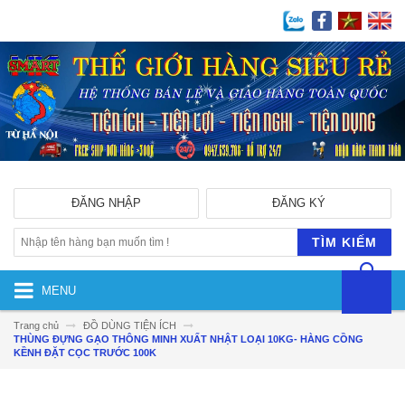
ĐĂNG NHẬP
ĐĂNG KÝ
TÌM KIẾM
MENU
Trang chủ
ĐỒ DÙNG TIỆN ÍCH
THÙNG ĐỰNG GẠO THÔNG MINH XUẤT NHẬT LOẠI 10KG- HÀNG CỒNG
KỀNH ĐẶT CỌC TRƯỚC 100K