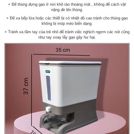
+ Để thùng đựng gạo ở nơi khô ráo thoáng mát., không để cách vật
nặng đè lên thùng.
+ Để xa bếp lửa hoặc các thiết bị có nhiệt độ cao tránh cho thùng gạo
không bị móp méo biến dạng.
+ Tránh xa tầm tay của trẻ nhỏ để tránh việc nghịch ngợm các nút cũng
như tay xoay lấy gạo gây hư hại.