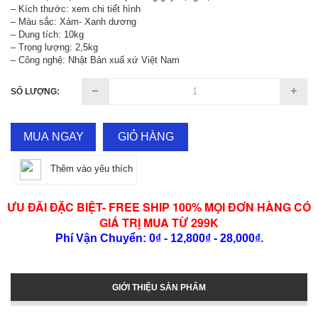
– Kích thước: xem chi tiết hình
– Màu sắc: Xám- Xanh dương
– Dung tích: 10kg
– Trọng lượng: 2,5kg
– Công nghệ: Nhật Bản xuấ xứ Việt Nam
SỐ LƯỢNG:
MUA NGAY
GIỎ HÀNG
Thêm vào yêu thích
ƯU ĐÃI ĐẶC BIỆT- FREE SHIP 100% MỌI ĐƠN HÀNG CÓ
GIÁ TRỊ MUA TỪ 299K
Phí Vận Chuyển: 0₫ - 12,800₫ - 28,000₫.
GIỚI THIỆU SẢN PHẨM