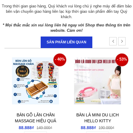
Trong thời gian giao hàng, Quý khách vui lòng chú ý nghe máy để đảm bảo
bên vận chuyển giao hàng liên lạc kịp thời giao sản phẩm đến tay Quý
khách.
* Mọi thắc mắc xin vui lòng liên hệ ngay với Shop theo thông tin trên
website. Cảm ơn!
SẢN PHẨM LIÊN QUAN
7%
- 40%
- 53%
BÀN GỖ LĂN CHÂN
BÀN LÀ MINI DU LỊCH
MASSAGE HIỆU QUẢ
HELLO KITTY
TỐT CHO SỨC KHỎE
88.888₫
88.888₫
149.000₫
190.000₫