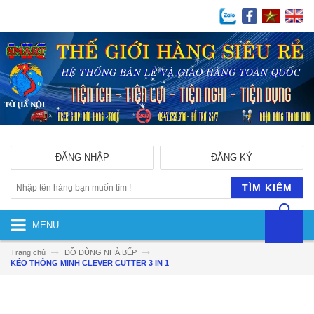
ĐĂNG NHẬP
ĐĂNG KÝ
TÌM KIẾM
MENU
Trang chủ
ĐỒ DÙNG NHÀ BẾP
KÉO THÔNG MINH CLEVER CUTTER 3 IN 1