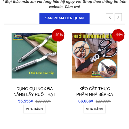
* Mọi thắc mắc xin vui lòng liên hệ ngay với Shop theo thông tin trên
website. Cảm ơn!
SẢN PHẨM LIÊN QUAN
- 54%
- 44%
DỤNG CỤ INOX ĐA
KÉO CẮT THỰC
NĂNG LẤY RUỘT HẠT
PHẨM NHÀ BẾP ĐA
TRÁI CÂY NHANH
NĂNG TIỆN DỤNG
55.555₫
66.666₫
120.000₫
120.000₫
CHÓNG TIỆN LỢI
MUA HÀNG
MUA HÀNG