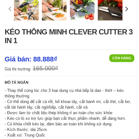
KÉO THÔNG MINH CLEVER CUTTER 3
IN 1
Giá bán: 88.888₫
CÒN HÀNG
165.000₫
Giá thị trường:
MÔ TẢ NGẮN
- Thay thế cùng lúc cho 3 loại dụng cụ nhà bếp là dao - thớt – kéo
thông thường
- Có thể dùng để cắt cà rốt, bổ khoai tây, cắt bánh mì, cắt thịt, cắt bơ,
cắt lát hành tây, cắt ngô/bắp, cắt hành, cắt xả
- Được làm từ chất liệu thép không rỉ an toàn cho sức khỏe
- Kéo có lò xo trợ lực giúp bạn cắt thực phẩm nhanh, dễ dàng hơn.
- Có khóa chốt kéo lại, đảm bảo an toàn khi không sử dụng.
- Kích thước: dài 25cm
- Xuất xứ: Trung Quốc