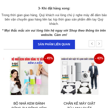
3- Khi đặt hàng xong:
Trong thời gian giao hàng, Quý khách vui lòng chú ý nghe máy để đảm bảo
bên vận chuyển giao hàng liên lạc kịp thời giao sản phẩm đến tay Quý
khách.
* Mọi thắc mắc xin vui lòng liên hệ ngay với Shop theo thông tin trên
website. Cảm ơn!
SẢN PHẨM LIÊN QUAN
9%
- 45%
- 43%
BỘ NHẢ KEM ĐÁNH
CHÂN KÊ MÁY GIẶT