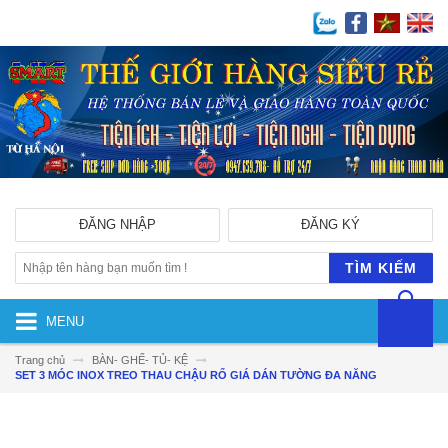
ĐĂNG NHẬP
ĐĂNG KÝ
TÌM KIẾM
MENU
Trang chủ
BÀN- GHẾ- TỦ- KỆ
SET 3 MÓC INOX TREO THAU CHẬU RỔ GIÁ DÁN TƯỜNG ĐA NĂNG