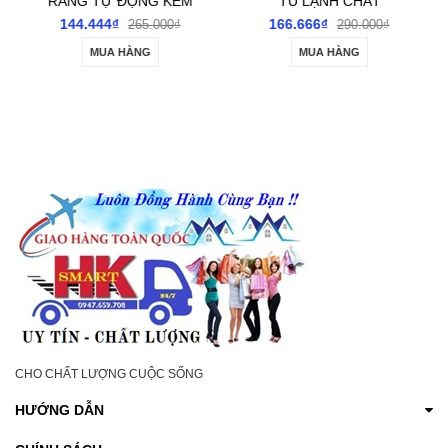
RĂNG TỰ ĐỘNG KÈM
TỦ LẠNH CHẤT
3 CỐC
LƯỢNG CAO
144.444₫
166.666₫
265.000₫
290.000₫
MUA HÀNG
MUA HÀNG
CHO CHẤT LƯỢNG CUỘC SỐNG
HƯỚNG DẪN