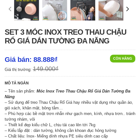
SET 3 MÓC INOX TREO THAU CHẬU
RỔ GIÁ DÁN TƯỜNG ĐA NĂNG
Giá bán: 88.888₫
CÒN HÀNG
149.000₫
Giá thị trường:
MÔ TẢ NGẮN
– Tên sản phẩm:
Móc Inox Treo Thau Chậu Rổ Giá Dán Tường Đa
Năng
– Sử dụng để treo Thau Chậu Rổ Giá hay nhiều vật dụng như quần áo,
giỏ xách, khăn mặt, bông tắm…
– Phù hợp các bề mặt trơn nhẵn như gạch men, kính, nhựa trơn.. tránh
tường nhám, vôi
– Thiết kế đẹp kiểu chữ L, chịu tải cao lên tới 7kg
– Kiểu lắp đặt : dán tường, không cần khoan đục hỏng tường
– Chất liệu: Inox- Miếng dính nhựa PE siêu dính cao cấp