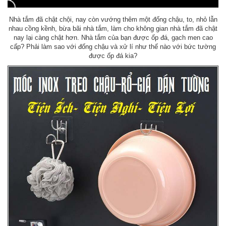
Nhà tắm đã chật chội, nay còn vướng thêm một đống chậu, to, nhỏ lẫn
nhau cồng kềnh, bừa bãi nhà tắm, làm cho không gian nhà tắm đã chật
nay lại càng chật hơn. Nhà tắm của bạn được ốp đá, gạch men cao
cấp? Phải làm sao với đống chậu và xử lí như thế nào với bức tường
được ốp đá kia?