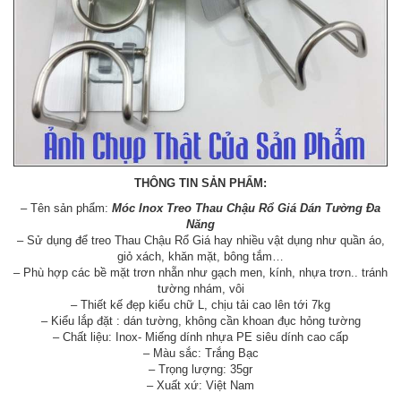
THÔNG TIN SẢN PHẨM:
– Tên sản phẩm:
Móc Inox Treo Thau Chậu Rổ Giá Dán Tường Đa
Năng
– Sử dụng để treo Thau Chậu Rổ Giá hay nhiều vật dụng như quần áo,
giỏ xách, khăn mặt, bông tắm…
– Phù hợp các bề mặt trơn nhẵn như gạch men, kính, nhựa trơn.. tránh
tường nhám, vôi
– Thiết kế đẹp kiểu chữ L, chịu tải cao lên tới 7kg
– Kiểu lắp đặt : dán tường, không cần khoan đục hỏng tường
– Chất liệu: Inox- Miếng dính nhựa PE siêu dính cao cấp
– Màu sắc: Trắng Bạc
– Trọng lượng: 35gr
– Xuất xứ: Việt Nam