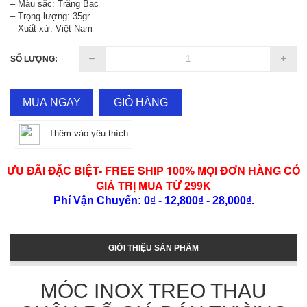
– Màu sắc: Trắng Bạc
– Trọng lượng: 35gr
– Xuất xứ: Việt Nam
SỐ LƯỢNG:
MUA NGAY
GIỎ HÀNG
Thêm vào yêu thích
ƯU ĐÃI ĐẶC BIỆT- FREE SHIP 100% MỌI ĐƠN HÀNG CÓ
GIÁ TRỊ MUA TỪ 299K
Phí Vận Chuyển: 0₫ - 12,800₫ - 28,000₫.
GIỚI THIỆU SẢN PHẨM
MÓC INOX TREO THAU