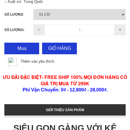
– Xuất xứ: Trung Quốc
SỐ LƯỢNG
SỐ LƯỢNG:
Mua
GIỎ HÀNG
Thêm vào yêu thích
ƯU ĐÃI ĐẶC BIỆT- FREE SHIP 100% MỌI ĐƠN HÀNG CÓ
GIÁ TRỊ MUA TỪ 299K
Phí Vận Chuyển: 0₫ - 12,800₫ - 28,000₫.
GIỚI THIỆU SẢN PHẨM
SIÊU GỌN GÀNG VỚI KỆ