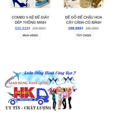
COMBO 5 KỆ ĐỂ GIÀY
ĐẾ GỖ ĐỂ CHẬU HOA
DÉP THÔNG MINH
CÂY CẢNH CÓ BÁNH
DOUBLE & DOUBLE
XE TIỆN DI CHUYỂN
111.111₫
188.888₫
220.000₫
249.000₫
MUA HÀNG
TÙY CHỌN