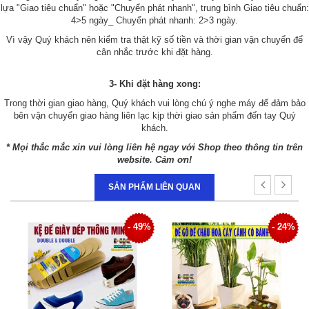
lựa "Giao tiêu chuẩn" hoặc "Chuyển phát nhanh", trung bình Giao tiêu chuẩn:
4>5 ngày_ Chuyển phát nhanh: 2>3 ngày.
Vì vậy Quý khách nên kiểm tra thật kỹ số tiền và thời gian vận chuyển để
cân nhắc trước khi đặt hàng.
3- Khi đặt hàng xong:
Trong thời gian giao hàng, Quý khách vui lòng chú ý nghe máy để đảm bảo
bên vận chuyển giao hàng liên lạc kịp thời giao sản phẩm đến tay Quý
khách.
* Mọi thắc mắc xin vui lòng liên hệ ngay với Shop theo thông tin trên
website. Cảm ơn!
SẢN PHẨM LIÊN QUAN
3%
- 49%
- 24%