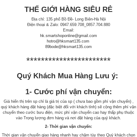
THẾ GIỚI HÀNG SIÊU RẺ
Địa chỉ: 135 phố Bồ Đề- Long Biên-Hà Nội
Điện thoại & Zalo: 0947.659.708_0857.704.880
Email:
hk.smartshoponline@gmail.com
hotro@hksmart135.com
89bode@hksmart135.com
***********************
Quý Khách Mua Hàng Lưu ý:
1- Cước phí vận chuyển:
Giá hiển thị trên sp chỉ là giá trị của sp ( chưa bao gồm phí vận chuyển) ,
quý khách hàng đặt hàng (đặc biệt đối với khách tỉnh) sẽ cộng thêm phí vận
chuyển theo cước bưu điện, mức phí vận chuyển cao hay thấp phụ thuộc
vào Trọng lượng đơn hàng và nơi đặt hàng của quý khách.
2- Thời gian vận chuyển:
Thời gian vận chuyển giao hàng nhanh hay chậm tùy theo Quý khách chọn