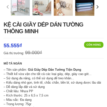
KỆ CÀI GIẦY DÉP DÁN TƯỜNG
THÔNG MINH
55.555₫
CÒN HÀNG
99.000₫
Giá thị trường:
MÔ TẢ NGẮN
– Tên sản phẩm:
Giá Giày Dép Dán Tường Tiện Dụng
– Thiết kế vừa vặn cho tất cả các loại giày, dép, giày cao gót...
– Sử dụng đa năng, có thể sử dụng để treo khăn...
– Kiểu dáng nhỏ gọn, tinh tế, chắc chắn, bền bỉ, sử dụng được lâu dài
– Dễ dàng lắp đặt và sử dụng
– Chất liệu: Nhựa PP
– Kích thước: 25 x 6,5 x 7,5 cm
– Màu sắc: Đa dạng
– Trọng lượng: 75gr