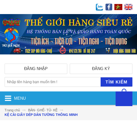
ĐĂNG NHẬP
ĐĂNG KÝ
TÌM KIẾM
MENU
Trang chủ
BÀN- GHẾ- TỦ- KỆ
KỆ CÀI GIẦY DÉP DÁN TƯỜNG THÔNG MINH