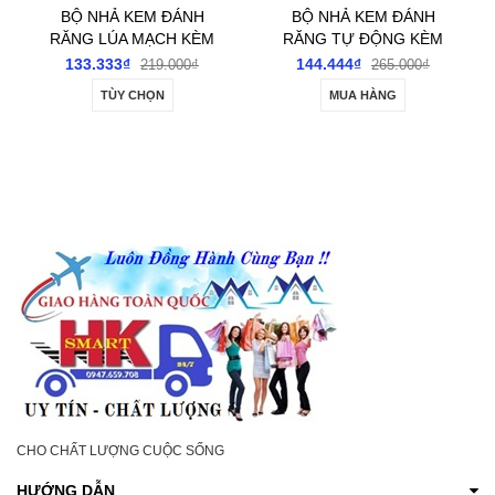
BỘ NHẢ KEM ĐÁNH
BỘ NHẢ KEM ĐÁNH
RĂNG LÚA MẠCH KÈM
RĂNG TỰ ĐỘNG KÈM
CỐC
3 CỐC
133.333₫
144.444₫
219.000₫
265.000₫
TÙY CHỌN
MUA HÀNG
CHO CHẤT LƯỢNG CUỘC SỐNG
HƯỚNG DẪN