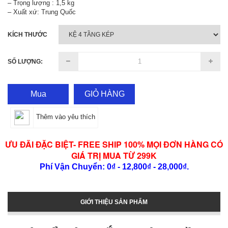
– Trọng lượng : 1,5 kg
– Xuất xứ: Trung Quốc
KÍCH THƯỚC
SỐ LƯỢNG:
Mua
GIỎ HÀNG
Thêm vào yêu thích
ƯU ĐÃI ĐẶC BIỆT- FREE SHIP 100% MỌI ĐƠN HÀNG CÓ
GIÁ TRỊ MUA TỪ 299K
Phí Vận Chuyển: 0₫ - 12,800₫ - 28,000₫.
GIỚI THIỆU SẢN PHẨM