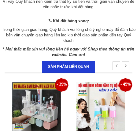
Vì vậy Quý khách nên kiểm tra thật kỹ số tiền và thời gian vận chuyển để
cân nhắc trước khi đặt hàng.
3- Khi đặt hàng xong:
Trong thời gian giao hàng, Quý khách vui lòng chú ý nghe máy để đảm bảo
bên vận chuyển giao hàng liên lạc kịp thời giao sản phẩm đến tay Quý
khách.
* Mọi thắc mắc xin vui lòng liên hệ ngay với Shop theo thông tin trên
website. Cảm ơn!
SẢN PHẨM LIÊN QUAN
7%
- 39%
- 45%