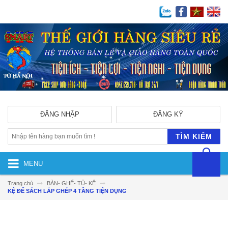
ĐĂNG NHẬP
ĐĂNG KÝ
TÌM KIẾM
MENU
Trang chủ
BÀN- GHẾ- TỦ- KỆ
KỆ ĐỂ SÁCH LẮP GHÉP 4 TẦNG TIỆN DỤNG