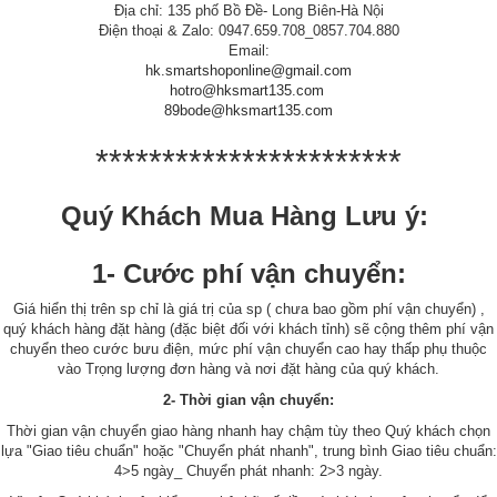
Địa chỉ: 135 phố Bồ Đề- Long Biên-Hà Nội
Điện thoại & Zalo: 0947.659.708_0857.704.880
Email:
hk.smartshoponline@gmail.com
hotro@hksmart135.com
89bode@hksmart135.com
***********************
Quý Khách Mua Hàng Lưu ý:
1- Cước phí vận chuyển:
Giá hiển thị trên sp chỉ là giá trị của sp ( chưa bao gồm phí vận chuyển) ,
quý khách hàng đặt hàng (đặc biệt đối với khách tỉnh) sẽ cộng thêm phí vận
chuyển theo cước bưu điện, mức phí vận chuyển cao hay thấp phụ thuộc
vào Trọng lượng đơn hàng và nơi đặt hàng của quý khách.
2- Thời gian vận chuyển:
Thời gian vận chuyển giao hàng nhanh hay chậm tùy theo Quý khách chọn
lựa "Giao tiêu chuẩn" hoặc "Chuyển phát nhanh", trung bình Giao tiêu chuẩn:
4>5 ngày_ Chuyển phát nhanh: 2>3 ngày.