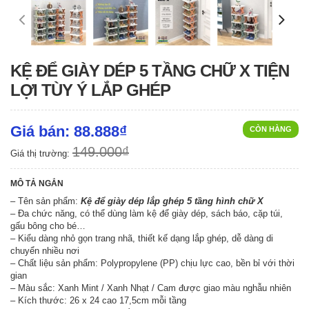
KỆ ĐỂ GIÀY DÉP 5 TẦNG CHỮ X TIỆN
LỢI TÙY Ý LẮP GHÉP
Giá bán: 88.888₫
CÒN HÀNG
149.000₫
Giá thị trường:
MÔ TẢ NGẮN
– Tên sản phẩm:
Kệ để giày dép lắp ghép 5 tầng hình chữ X
– Đa chức năng, có thể dùng làm kệ để giày dép, sách báo, cặp túi,
gấu bông cho bé…
– Kiểu dàng nhỏ gọn trang nhã, thiết kế dạng lắp ghép, dễ dàng di
chuyển nhiều nơi
– Chất liệu sản phẩm: Polypropylene (PP) chịu lực cao, bền bỉ với thời
gian
– Màu sắc: Xanh Mint / Xanh Nhạt / Cam được giao màu nghẫu nhiên
– Kích thước: 26 x 24 cao 17,5cm mỗi tầng