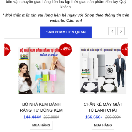
bên vận chuyển giao hàng liên lạc kịp thời giao sản phẩm đến tay Quý
khách.
* Mọi thắc mắc xin vui lòng liên hệ ngay với Shop theo thông tin trên
website. Cảm ơn!
SẢN PHẨM LIÊN QUAN
9%
- 45%
- 43%
BỘ NHẢ KEM ĐÁNH
CHÂN KÊ MÁY GIẶT
RĂNG TỰ ĐỘNG KÈM
TỦ LẠNH CHẤT
3 CỐC
LƯỢNG CAO
144.444₫
166.666₫
265.000₫
290.000₫
MUA HÀNG
MUA HÀNG