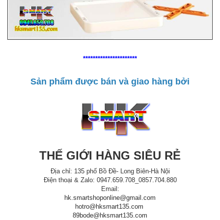
**********************
Sản phẩm được bán và giao hàng bởi
THẾ GIỚI HÀNG SIÊU RẺ
Địa chỉ: 135 phố Bồ Đề- Long Biên-Hà Nội
Điện thoại & Zalo: 0947.659.708_0857.704.880
Email:
hk.smartshoponline@gmail.com
hotro@hksmart135.com
89bode@hksmart135.com