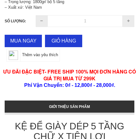
– Trọng lượng: 1800gr/ bộ 5 tầng
– Xuất xứ: Việt Nam
SỐ LƯỢNG:
MUA NGAY
GIỎ HÀNG
Thêm vào yêu thích
ƯU ĐÃI ĐẶC BIỆT- FREE SHIP 100% MỌI ĐƠN HÀNG CÓ
GIÁ TRỊ MUA TỪ 299K
Phí Vận Chuyển: 0₫ - 12,800₫ - 28,000₫.
GIỚI THIỆU SẢN PHẨM
KỆ ĐỂ GIÀY DÉP 5 TẦNG
CHỮ X TIỆN LỢI