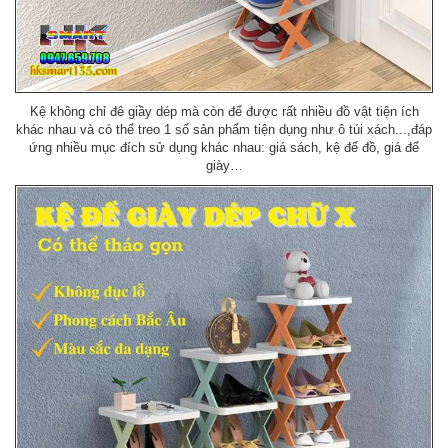
Kệ không chỉ đê giầy dép mà còn để được rất nhiều đồ vật tiện ích
khác nhau và có thể treo 1 số sản phẩm tiện dụng như ô túi xách...,đáp
ứng nhiều mục đích sử dụng khác nhau: giá sách, kệ để đồ, giá để
giày…