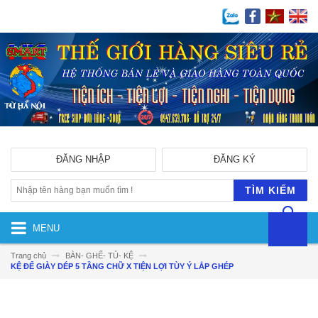
ĐĂNG NHẬP
ĐĂNG KÝ
TÌM KIẾM
MENU
Trang chủ
BÀN- GHẾ- TỦ- KỆ
KỆ ĐỂ GIÀY DÉP 5 TẦNG CHỮ X TIỆN LỢI TÙY Ý LẮP GHÉP