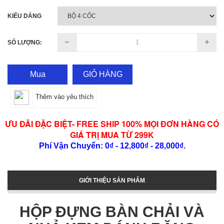
KIỂU DÁNG
SỐ LƯỢNG:
Mua
GIỎ HÀNG
Thêm vào yêu thích
ƯU ĐÃI ĐẶC BIỆT- FREE SHIP 100% MỌI ĐƠN HÀNG CÓ
GIÁ TRỊ MUA TỪ 299K
Phí Vận Chuyển: 0₫ - 12,800₫ - 28,000₫.
GIỚI THIỆU SẢN PHẨM
HỘP ĐỰNG BÀN CHẢI VÀ