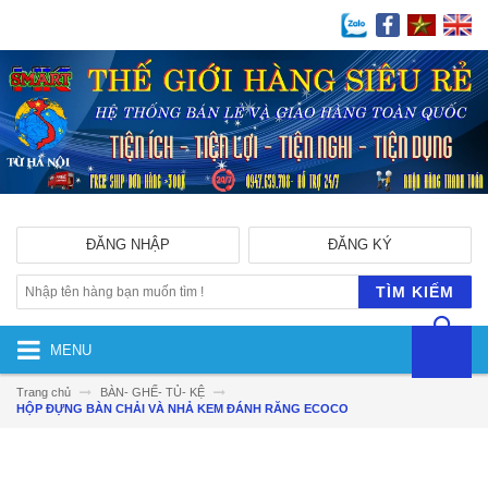
ĐĂNG NHẬP
ĐĂNG KÝ
TÌM KIẾM
MENU
Trang chủ
BÀN- GHẾ- TỦ- KỆ
HỘP ĐỰNG BÀN CHẢI VÀ NHẢ KEM ĐÁNH RĂNG ECOCO