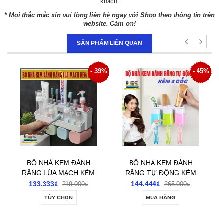
khách.
* Mọi thắc mắc xin vui lòng liên hệ ngay với Shop theo thông tin trên
website. Cảm ơn!
SẢN PHẨM LIÊN QUAN
- 39%
- 45%
- 43
BỘ NHẢ KEM ĐÁNH
CHÂN KÊ MÁY GIẶT
M
RĂNG TỰ ĐỘNG KÈM
TỦ LẠNH CHẤT
3 CỐC
LƯỢNG CAO
144.444₫
166.666₫
265.000₫
290.000₫
MUA HÀNG
MUA HÀNG