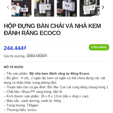
HỘP ĐỰNG BÀN CHẢI VÀ NHẢ KEM
ĐÁNH RĂNG ECOCO
244.444₫
CÒN HÀNG
380.000₫
Giá thị trường:
MÔ TẢ NGẮN
– Tên sản phẩm:
Bộ nhả kem đánh răng tự động Ecoco
– Bộ gồm: 4 cốc, 2 ngăn lấy kem và ngăn có thể chứa đựng các vật
dụng cá nhân khác trong phòng tắm.
– Thuận tiện cho cả gia đình: Bố- Mẹ- Con cái cùng dùng chung trong 1
– Chất liệu: Nhựa PP sáng bóng, bền bỉ
– Kích thước sản phẩm: 26 x 8 x 17cm (dài x rộng x cao)
– Màu sắc: xanh dương; xanh lá; hồng
– Trọng lượng: 743gam
– Thương hiệu: ecoco