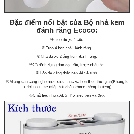
Đặc điểm nổi bật của Bộ nhả kem
đánh răng Ecoco:
🎯Treo được 4 cốc.
🎯Treo 4 bàn chải đánh răng.
🎯Nhả được 2 ống kem đánh răng.
🎯Có rãnh đựng dao cạo râu, lược chải tóc.
🎯Hộp dễ dàng tháo nắp để vệ sinh.
🎯Miếng dán công nghệ mới, siêu chắc và bền theo thời gian(Không lo
tự dơi như các miếp hút chân không thông thường).
🎯Chất liệu nhựa ABS, PS siêu bền và đẹp.