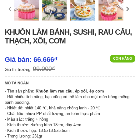
KHUÔN LÀM BÁNH, SUSHI, RAU CÂU,
THẠCH, XÔI, CƠM
Giá bán: 66.666₫
CÒN HÀNG
99.000₫
Giá thị trường:
MÔ TẢ NGẮN
- Tên sản phẩm:
Khuôn làm rau câu, ép xôi, ép cơm
- Rất nhiều tính năng, bạn cũng có thể làm cho một món tráng miệng
bánh pudding.
- Nhiệt độ: nhiệt 140 ℃, khả năng chống lạnh - 20 ℃
- Chất liệu: nhựa PP chất lượng, an toàn thực phẩm
- Màu sắc: trắng + hồng
- Kích thước: đường kính 18cm, dày 4cm
- Kích thước hộp: 18.5x18.5x5.5cm
- Trọng lượng: 231gr