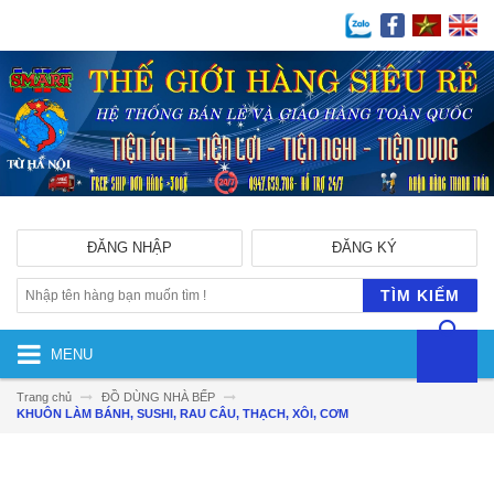
ĐĂNG NHẬP
ĐĂNG KÝ
TÌM KIẾM
MENU
Trang chủ
ĐỒ DÙNG NHÀ BẾP
KHUÔN LÀM BÁNH, SUSHI, RAU CÂU, THẠCH, XÔI, CƠM