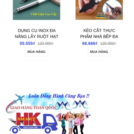
DỤNG CỤ INOX ĐA
KÉO CẮT THỰC
NĂNG LẤY RUỘT HẠT
PHẨM NHÀ BẾP ĐA
TRÁI CÂY NHANH
NĂNG TIỆN DỤNG
55.555₫
66.666₫
120.000₫
120.000₫
CHÓNG TIỆN LỢI
MUA HÀNG
MUA HÀNG