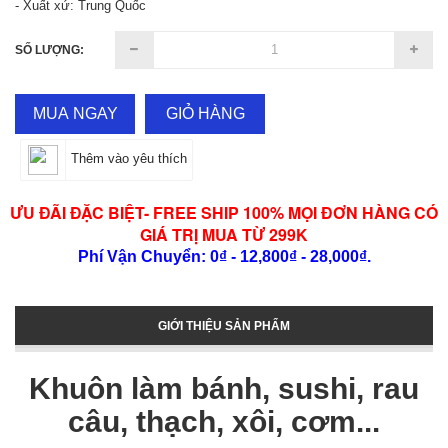
- Xuất xứ: Trung Quốc
SỐ LƯỢNG:
MUA NGAY
GIỎ HÀNG
Thêm vào yêu thích
ƯU ĐÃI ĐẶC BIỆT- FREE SHIP 100% MỌI ĐƠN HÀNG CÓ
GIÁ TRỊ MUA TỪ 299K
Phí Vận Chuyển: 0₫ - 12,800₫ - 28,000₫.
GIỚI THIỆU SẢN PHẨM
Khuôn làm bánh, sushi, rau
câu, thạch, xôi, cơm...