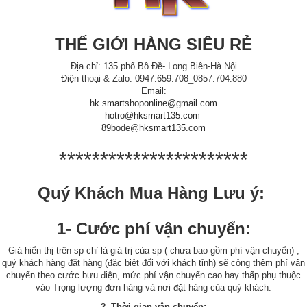
THẾ GIỚI HÀNG SIÊU RẺ
Địa chỉ: 135 phố Bồ Đề- Long Biên-Hà Nội
Điện thoại & Zalo: 0947.659.708_0857.704.880
Email:
hk.smartshoponline@gmail.com
hotro@hksmart135.com
89bode@hksmart135.com
***********************
Quý Khách Mua Hàng Lưu ý:
1- Cước phí vận chuyển:
Giá hiển thị trên sp chỉ là giá trị của sp ( chưa bao gồm phí vận chuyển) ,
quý khách hàng đặt hàng (đặc biệt đối với khách tỉnh) sẽ cộng thêm phí vận
chuyển theo cước bưu điện, mức phí vận chuyển cao hay thấp phụ thuộc
vào Trọng lượng đơn hàng và nơi đặt hàng của quý khách.
2- Thời gian vận chuyển: