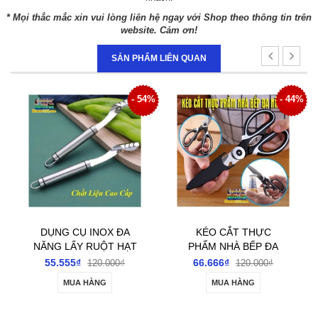
* Mọi thắc mắc xin vui lòng liên hệ ngay với Shop theo thông tin trên
website. Cảm ơn!
SẢN PHẨM LIÊN QUAN
4%
- 44%
- 36%
KÉO CẮT THỰC
VÒI BƠM RÓT BÌNH
PHẨM NHÀ BẾP ĐA
NƯỚC BÌNH RƯỢU
NĂNG TIỆN DỤNG
ĐIỆN TỰ ĐỘNG TÍCH
66.666₫
122.222₫
120.000₫
190.000₫
ĐIỆN SẠC USB
MUA HÀNG
MUA HÀNG