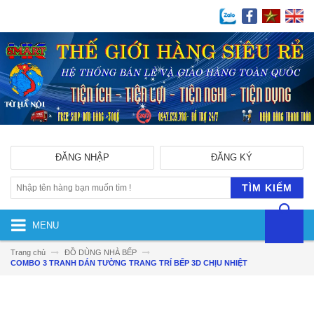
ĐĂNG NHẬP
ĐĂNG KÝ
TÌM KIẾM
MENU
Trang chủ
ĐỒ DÙNG NHÀ BẾP
COMBO 3 TRANH DÁN TƯỜNG TRANG TRÍ BẾP 3D CHỊU NHIỆT