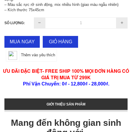
– Màu sắc rực rỡ sinh động, mix nhiều hình (giao màu ngẫu nhiên)
– Kích thước 75x45cm
SỐ LƯỢNG:
MUA NGAY
GIỎ HÀNG
Thêm vào yêu thích
ƯU ĐÃI ĐẶC BIỆT- FREE SHIP 100% MỌI ĐƠN HÀNG CÓ
GIÁ TRỊ MUA TỪ 299K
Phí Vận Chuyển: 0₫ - 12,800₫ - 28,000₫.
GIỚI THIỆU SẢN PHẨM
Mang đến không gian sinh