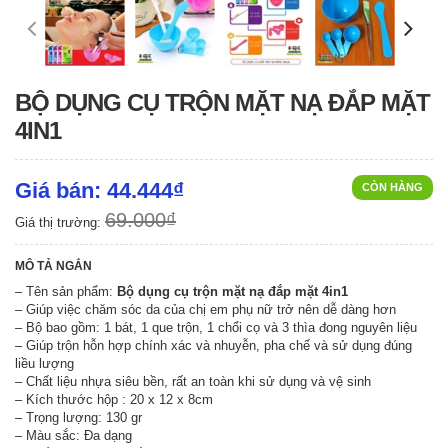
BỘ DỤNG CỤ TRỘN MẶT NẠ ĐẮP MẶT
4IN1
Giá bán: 44.444₫
CÒN HÀNG
69.000₫
Giá thị trường:
MÔ TẢ NGẮN
– Tên sản phẩm:
Bộ dụng cụ trộn mặt nạ đắp mặt 4in1
– Giúp việc chăm sóc da của chị em phụ nữ trở nên dễ dàng hơn
– Bộ bao gồm: 1 bát, 1 que trộn, 1 chổi cọ và 3 thìa đong nguyên liệu
– Giúp trộn hỗn hợp chính xác và nhuyễn, pha chế và sử dụng đúng
liều lượng
– Chất liệu nhựa siêu bền, rất an toàn khi sử dụng và vệ sinh
– Kích thước hộp : 20 x 12 x 8cm
– Trọng lượng: 130 gr
– Màu sắc: Đa dạng