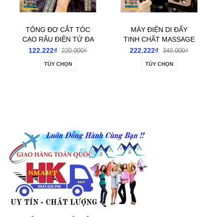
TÔNG ĐƠ CẮT TÓC
MÁY ĐIỆN DI ĐẨY
CẠO RÂU ĐIỆN TỬ ĐA
TINH CHẤT MASSAGE
NĂNG TÍCH ĐIỆN CẦM
NÂNG CƠ MẶT CAO
122.222₫
222.222₫
220.000₫
349.000₫
TAY NHỎ GỌN
CẤP 3 TRONG 1
TÙY CHỌN
TÙY CHỌN
GUSHIYUTA