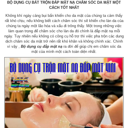
BỘ DỤNG CỤ BÁT TRỘN ĐẮP MẶT NẠ CHĂM SÓC DA MẶT MỘT
CÁCH TỐT NHẤT
Không khí ngày cảng bụi bẩn khiến cho da mặt của chúng ta cảm thấy
rất khó chịu, nếu không biết cách chăm sóc thì sẽ khiến cho làn da của
chúng ta ngày một lão hóa và xấu đi trông thấy. Một trong những việc
làm quan trọng để chăm sóc cho làn da đó chính là đắp mặt nạ mỗi
ngày. Tuy nhiên nếu không có công cụ hỗ trợ thì việc pha trộn các dung
dịch chăm sóc da mặt trở nên rất khó khăn và không chính xác. Chính
vì vậy ,
Bộ dụng cụ đắp mặt nạ
ra đời để giúp chị em chăm sóc da
mặt của mình một cách toàn diện nhất.