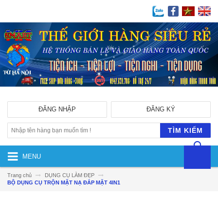
ĐĂNG NHẬP
ĐĂNG KÝ
TÌM KIẾM
MENU
Trang chủ
DỤNG CỤ LÀM ĐẸP
BỘ DỤNG CỤ TRỘN MẶT NẠ ĐẮP MẶT 4IN1