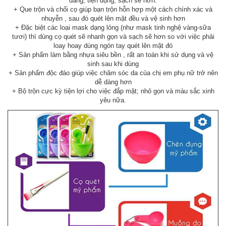
dàng; tiện dụng; sạch sẽ hơn.
+ Que trộn và chổi cọ giúp bạn trộn hỗn hợp một cách chính xác và
nhuyễn , sau đó quét lên mặt đều và vệ sinh hơn
+ Đặc biệt các loại mask dạng lỏng (như mask tinh nghệ vàng-sữa
tươi) thì dùng cọ quét sẽ nhanh gọn và sạch sẽ hơn so với việc phải
loay hoay dùng ngón tay quét lên mặt đó
+ Sản phẩm làm bằng nhựa siêu bền , rất an toàn khi sử dụng và vệ
sinh sau khi dùng
+ Sản phẩm độc đáo giúp việc chăm sóc da của chị em phụ nữ trở nên
dễ dàng hơn
+ Bộ trộn cực kỳ tiện lợi cho việc đắp mặt; nhỏ gọn và màu sắc xinh
yêu nữa.