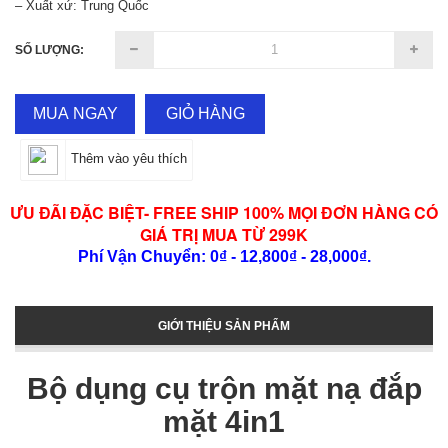
– Xuất xứ: Trung Quốc
SỐ LƯỢNG:
MUA NGAY
GIỎ HÀNG
Thêm vào yêu thích
ƯU ĐÃI ĐẶC BIỆT- FREE SHIP 100% MỌI ĐƠN HÀNG CÓ
GIÁ TRỊ MUA TỪ 299K
Phí Vận Chuyển: 0₫ - 12,800₫ - 28,000₫.
GIỚI THIỆU SẢN PHẨM
Bộ dụng cụ trộn mặt nạ đắp
mặt 4in1