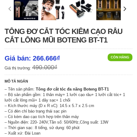
TÔNG ĐƠ CẮT TÓC KIÊM CẠO RÂU
CẮT LÔNG MŨI BOTENG BT-T1
Giá bán: 266.666₫
CÒN HÀNG
490.000₫
Giá thị trường:
MÔ TẢ NGẮN
– Tên sản phẩm:
Tông đơ cắt tóc đa năng Boteng BT-T1
– Bộ sản phẩm gồm: 1 thân máy+ 1 lưỡi cạo râu+ 1 lưỡi cắt tóc+ 1
lưỡi cắt lông mũi+ 1 dây sạc+ 1 chổi
– Kích thước máy (D x R xC): 14.5 x 5.7 x 2.5 cm
– Có đèn chỉ báo trạng thái sạc pin
– Có kèm dao cạo tích hợp trên thân máy
– Nguồn điện: 220- 240V,Tần số: 50/60Hz,Công suất: 13W
– Thời gian sạc: 8 tiếng, sử dụng: 60 phút
– Xuất xứ: Đài Loan