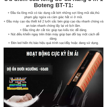
Boteng BT-T1:
+ Đầu tỉa lông mũi có tác dụng cắt bớt những sợi lông mũi dài,thủ
phạm gây ngứa và cảm giác hắt xì ở mũi.
+ Đầu máy cạo râu thiết kế 2 lưỡi sắc bén giúp cạo râu nhanh chóng và
an toàn nhanh chóng lấy lại vẻ lịch lãm.
+ Đầu tông đơ cắt tóc giúp tạo kiểu tóc dễ dàng.
+ Nút điều khiển ngay trên thân máy giúp bạn đổi tay một cách dễ
dàng.
+ Đèn led hiển thị báo hiệu quá trình sạc/đầy hoặc đang sử dụng.