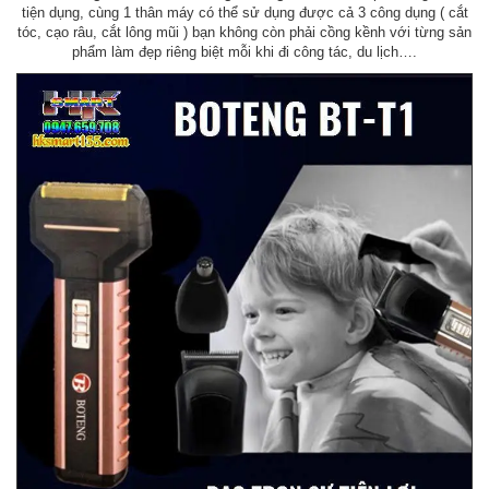
tiện dụng, cùng 1 thân máy có thể sử dụng được cả 3 công dụng ( cắt
tóc, cạo râu, cắt lông mũi ) bạn không còn phải cồng kềnh với từng sản
phẩm làm đẹp riêng biệt mỗi khi đi công tác, du lịch….