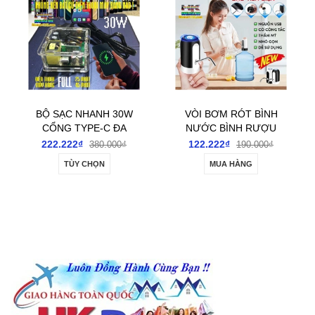
W
VÒI BƠM RÓT BÌNH
SIÊU RẺ COMBO 10
NƯỚC BÌNH RƯỢU
PHÍCH CẮM ĐIỆN ĐÚC
ĐIỆN TỰ ĐỘNG TÍCH
LIỀN DÂY CẮT THÁO
122.222₫
122.222₫
190.000₫
190.000₫
ĐIỆN SẠC USB
MÁY LÕI 0.5MM DÀI
MUA HÀNG
MUA HÀNG
1.2M
ẠI
&