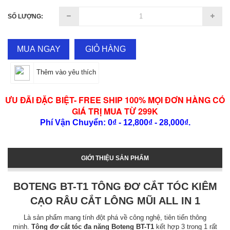
SỐ LƯỢNG:
MUA NGAY
GIỎ HÀNG
Thêm vào yêu thích
ƯU ĐÃI ĐẶC BIỆT- FREE SHIP 100% MỌI ĐƠN HÀNG CÓ
GIÁ TRỊ MUA TỪ 299K
Phí Vận Chuyển: 0₫ - 12,800₫ - 28,000₫.
GIỚI THIỆU SẢN PHẨM
BOTENG BT-T1 TÔNG ĐƠ CẮT TÓC KIÊM
CẠO RÂU CẮT LÔNG MŨI ALL IN 1
Là sản phẩm mang tính đột phá về công nghệ, tiên tiến thông
minh.
Tông đơ cắt tóc đa năng Boteng BT-T1
kết hợp 3 trong 1 rất