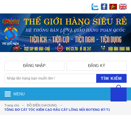
ĐĂNG NHẬP
ĐĂNG KÝ
TÌM KIẾM
MENU
Trang chủ
ĐỒ ĐIỆN GIA DỤNG
TÔNG ĐƠ CẮT TÓC KIÊM CẠO RÂU CẮT LÔNG MŨI BOTENG BT-T1