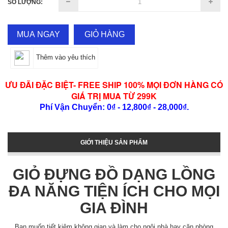
SỐ LƯỢNG:
MUA NGAY
GIỎ HÀNG
Thêm vào yêu thích
ƯU ĐÃI ĐẶC BIỆT- FREE SHIP 100% MỌI ĐƠN HÀNG CÓ
GIÁ TRỊ MUA TỪ 299K
Phí Vận Chuyển: 0₫ - 12,800₫ - 28,000₫.
GIỚI THIỆU SẢN PHẨM
GIỎ ĐỰNG ĐỒ DẠNG LỒNG
ĐA NĂNG TIỆN ÍCH CHO MỌI
GIA ĐÌNH
Bạn muốn tiết kiệm không gian và làm cho ngôi nhà hay căn phòng