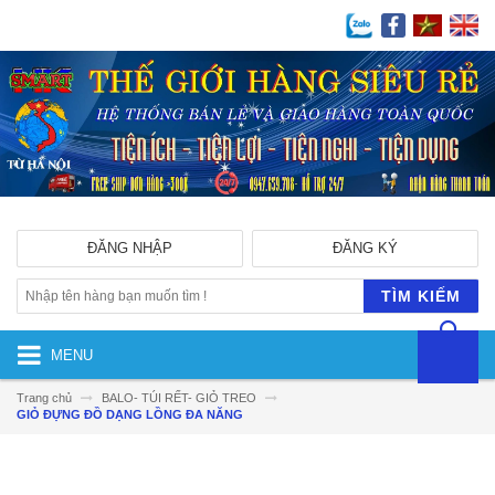
ĐĂNG NHẬP
ĐĂNG KÝ
TÌM KIẾM
MENU
Trang chủ
BALO- TÚI RẾT- GIỎ TREO
GIỎ ĐỰNG ĐỒ DẠNG LỒNG ĐA NĂNG