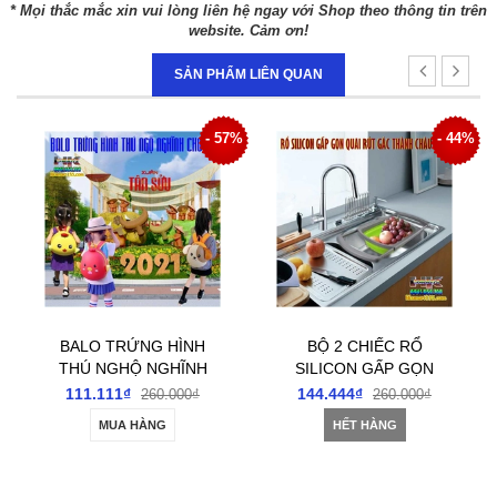
* Mọi thắc mắc xin vui lòng liên hệ ngay với Shop theo thông tin trên
website. Cảm ơn!
SẢN PHẨM LIÊN QUAN
- 57%
- 44%
BALO TRỨNG HÌNH
BỘ 2 CHIẾC RỔ
B
THÚ NGHỘ NGHĨNH
SILICON GẤP GỌN
QUẦ
CHO BÉ
QUAI RÚT TIỆN ÍCH
111.111₫
144.444₫
18
260.000₫
260.000₫
MUA HÀNG
HẾT HÀNG