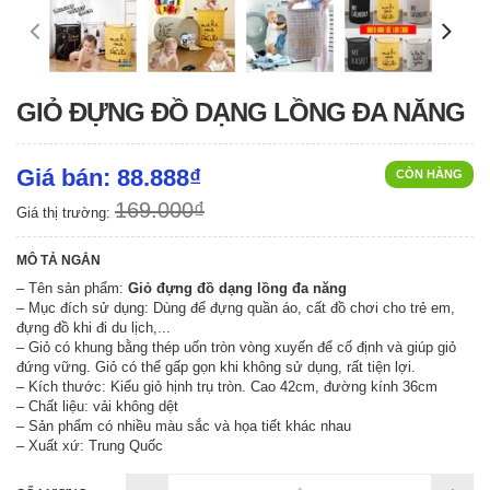
GIỎ ĐỰNG ĐỒ DẠNG LỒNG ĐA NĂNG
Giá bán: 88.888₫
CÒN HÀNG
169.000₫
Giá thị trường:
MÔ TẢ NGẮN
– Tên sản phẩm:
Giỏ đựng đồ dạng lồng đa năng
– Mục đích sử dụng: Dùng để đựng quần áo, cất đồ chơi cho trẻ em,
đựng đồ khi đi du lịch,...
– Giỏ có khung bằng thép uốn tròn vòng xuyến để cố định và giúp giỏ
đứng vững. Giỏ có thể gấp gọn khi không sử dụng, rất tiện lợi.
– Kích thước: Kiểu giỏ hịnh trụ tròn. Cao 42cm, đường kính 36cm
– Chất liệu: vải không dệt
– Sản phẩm có nhiều màu sắc và họa tiết khác nhau
– Xuất xứ: Trung Quốc