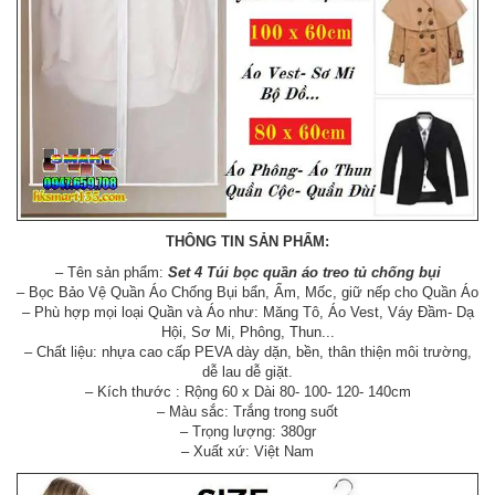
THÔNG TIN SẢN PHẨM:
– Tên sản phẩm:
Set 4 Túi bọc quần áo treo tủ chống bụi
– Bọc Bảo Vệ Quần Áo Chống Bụi bẩn, Ẩm, Mốc, giữ nếp cho Quần Áo
– Phù hợp mọi loại Quần và Áo như: Măng Tô, Áo Vest, Váy Đầm- Dạ
Hội, Sơ Mi, Phông, Thun...
– Chất liệu: nhựa cao cấp PEVA dày dặn, bền, thân thiện môi trường,
dễ lau dễ giặt.
– Kích thước : Rộng 60 x Dài 80- 100- 120- 140cm
– Màu sắc: Trắng trong suốt
– Trọng lượng: 380gr
– Xuất xứ: Việt Nam