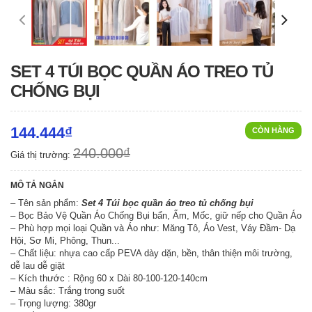
SET 4 TÚI BỌC QUẦN ÁO TREO TỦ
CHỐNG BỤI
144.444₫
CÒN HÀNG
240.000₫
Giá thị trường:
MÔ TẢ NGẮN
– Tên sản phẩm:
Set 4 Túi bọc quần áo treo tủ chống bụi
– Bọc Bảo Vệ Quần Áo Chống Bụi bẩn, Ẩm, Mốc, giữ nếp cho Quần Áo
– Phù hợp mọi loại Quần và Áo như: Măng Tô, Áo Vest, Váy Đầm- Dạ
Hội, Sơ Mi, Phông, Thun...
– Chất liệu: nhựa cao cấp PEVA dày dặn, bền, thân thiện môi trường,
dễ lau dễ giặt
– Kích thước : Rộng 60 x Dài 80-100-120-140cm
– Màu sắc: Trắng trong suốt
– Trọng lượng: 380gr