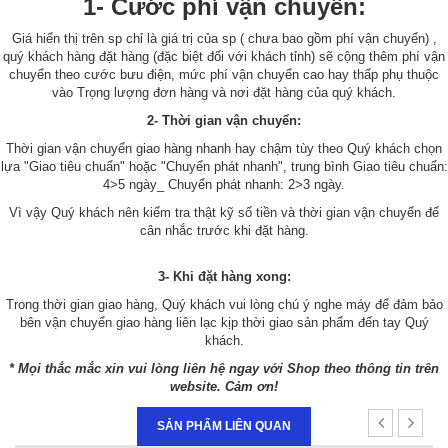
1- Cước phí vận chuyển:
Giá hiển thị trên sp chỉ là giá trị của sp ( chưa bao gồm phí vận chuyển) ,
quý khách hàng đặt hàng (đặc biệt đối với khách tỉnh) sẽ cộng thêm phí vận
chuyển theo cước bưu điện, mức phí vận chuyển cao hay thấp phụ thuộc
vào Trọng lượng đơn hàng và nơi đặt hàng của quý khách.
2- Thời gian vận chuyển:
Thời gian vận chuyển giao hàng nhanh hay chậm tùy theo Quý khách chọn
lựa "Giao tiêu chuẩn" hoặc "Chuyển phát nhanh", trung bình Giao tiêu chuẩn:
4>5 ngày_ Chuyển phát nhanh: 2>3 ngày.
Vì vậy Quý khách nên kiểm tra thật kỹ số tiền và thời gian vận chuyển để
cân nhắc trước khi đặt hàng.
3- Khi đặt hàng xong:
Trong thời gian giao hàng, Quý khách vui lòng chú ý nghe máy để đảm bảo
bên vận chuyển giao hàng liên lạc kịp thời giao sản phẩm đến tay Quý
khách.
* Mọi thắc mắc xin vui lòng liên hệ ngay với Shop theo thông tin trên
website. Cảm ơn!
SẢN PHẨM LIÊN QUAN