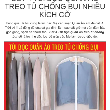
TREO TỦ CHỐNG BỤI NHIỀU
KÍCH CỠ
Đông qua Hè tới cũng là lúc các Mẹ cần soạn Quần Áo ấm để cất đi.
Trời ơi !! cả đống đồ của cả gia đình làm sao cất giữ mà vẫn đảm bảo
gọn gàng, sạch sẽ thơm tho...
Set 4 Túi bọc quần áo treo tủ chống
bụi
sẽ là trợ thủ đắc lực để giúp các Mẹ làm được điều đó.