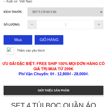
– Xuất xứ: Việt Nam
KÍCH THƯỚC
SỐ LƯỢNG:
Mua
GIỎ HÀNG
Thêm vào yêu thích
ƯU ĐÃI ĐẶC BIỆT- FREE SHIP 100% MỌI ĐƠN HÀNG CÓ
GIÁ TRỊ MUA TỪ 299K
Phí Vận Chuyển: 0₫ - 12,800₫ - 28,000₫.
GIỚI THIỆU SẢN PHẨM
SET 4 TÚI BỌC QUẦN ÁO