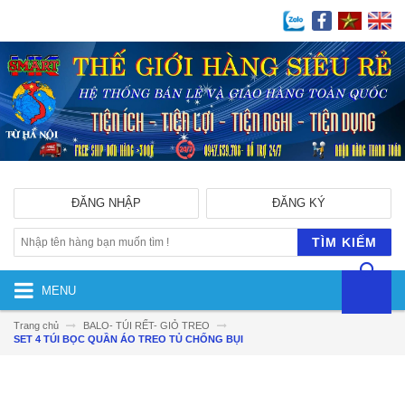
ĐĂNG NHẬP
ĐĂNG KÝ
TÌM KIẾM
MENU
Trang chủ
BALO- TÚI RẾT- GIỎ TREO
SET 4 TÚI BỌC QUẦN ÁO TREO TỦ CHỐNG BỤI