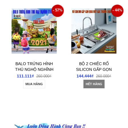
57%
- 44%
- 41%
BỘ 2 CHIẾC RỔ
BỘ 3 TÚI ĐỰNG
SILICON GẤP GỌN
QUẦN ÁO CHĂN MÀN
QUAI RÚT TIỆN ÍCH
HỌA TIẾT HOA
144.444₫
188.888₫
260.000₫
320.000₫
CHỐNG THẤM
HẾT HÀNG
MUA HÀNG