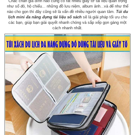
Chắc chắn gia đình nào cũng có rất nhiều giấy tờ tài liệu quan trọng
như sổ đỏ, hộ chiếu... những đồ lưu niệm, album ảnh...và để như thế
nào cho gọn thì đây cũng sẽ là vấn đề nhiều người quan tâm.
Túi du
lịch mini đa năng đựng tài liệu sổ sách
sẽ là giải pháp tối ưu cho
các bạn, giúp bạn giải quyết nhanh chóng và sắp xếp gọn gàng một
cách nhanh nhất.