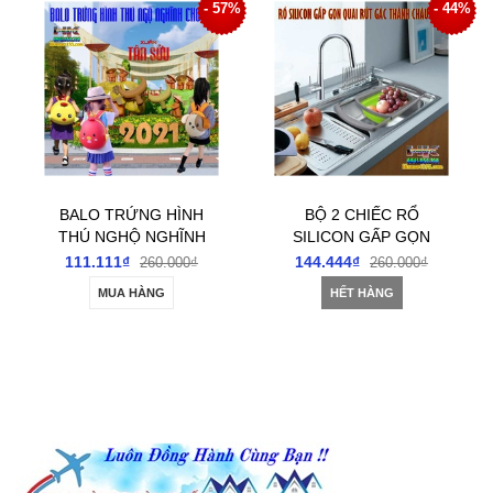
57%
- 44%
- 41%
BỘ 2 CHIẾC RỔ
BỘ 3 TÚI ĐỰNG
SILICON GẤP GỌN
QUẦN ÁO CHĂN MÀN
QUAI RÚT TIỆN ÍCH
HỌA TIẾT HOA
144.444₫
188.888₫
260.000₫
320.000₫
CHỐNG THẤM
HẾT HÀNG
MUA HÀNG