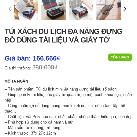
TÚI XÁCH DU LỊCH ĐA NĂNG ĐỰNG
ĐỒ DÙNG TÀI LIỆU VÀ GIẤY TỜ
Giá bán: 166.666₫
CÒN HÀNG
280.000₫
Giá thị trường:
MÔ TẢ NGẮN
– Tên sản phẩm: Túi du lịch mini đa năng đựng tài liệu sổ sách
– Giúp quản lý tài liệu, các giấy tờ quan trọng một cách khoa học, ngăn
nắp
– Cũng thuận lợi dễ dàng mang theo khi đi du lịch, công tác, tập thể
thao…
– Chất liệu: vải Poly cao cấp, chắc chắn, chống thấm hiệu quả, bền đẹp
– Phù hợp sử dụng cho cả nam và nữ
– Màu sắc: tươi sáng, trẻ trung
– Kích thước: 37x 27x 12cm