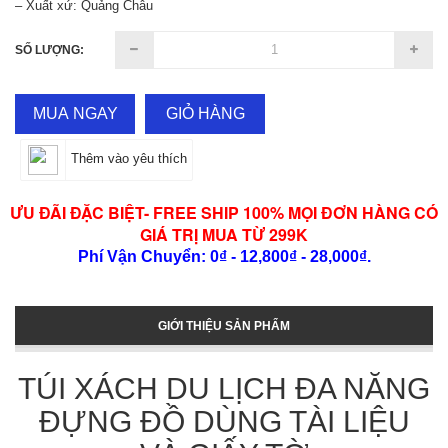
– Xuất xứ: Quảng Châu
SỐ LƯỢNG:
MUA NGAY
GIỎ HÀNG
Thêm vào yêu thích
ƯU ĐÃI ĐẶC BIỆT- FREE SHIP 100% MỌI ĐƠN HÀNG CÓ
GIÁ TRỊ MUA TỪ 299K
Phí Vận Chuyển: 0₫ - 12,800₫ - 28,000₫.
GIỚI THIỆU SẢN PHẨM
TÚI XÁCH DU LỊCH ĐA NĂNG
ĐỰNG ĐỒ DÙNG TÀI LIỆU