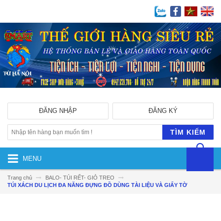
ĐĂNG NHẬP
ĐĂNG KÝ
TÌM KIẾM
MENU
Trang chủ
BALO- TÚI RẾT- GIỎ TREO
TÚI XÁCH DU LỊCH ĐA NĂNG ĐỰNG ĐỒ DÙNG TÀI LIỆU VÀ GIẤY TỜ