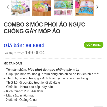
COMBO 3 MÓC PHƠI ÁO NGỰC
CHỐNG GẪY MÓP ÁO
Giá bán: 86.666₫
CÒN HÀNG
149.000₫
Giá thị trường:
MÔ TẢ NGẮN
– Tên sản phẩm:
Móc phơi áo ngực chống gãy móp
– Giúp định hình và luôn giữ form dáng cho chiếc áo lót đẹp như mới
– Thích hợp dùng trong gia đình hoặc tại các shop thời trang
– Thiết kế tối ưu giúp treo áo lót dễ dàng
– Chất liệu: Nhựa cao cấp, dày dặn
– Kích thước: 28X 26X 8cm
– Màu sắc: nhiều màu
– Xuất xứ: Quảng Châu