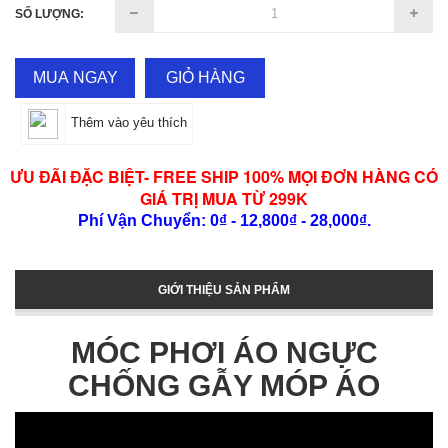
SỐ LƯỢNG:
MUA NGAY
GIỎ HÀNG
Thêm vào yêu thích
ƯU ĐÃI ĐẶC BIỆT- FREE SHIP 100% MỌI ĐƠN HÀNG CÓ
GIÁ TRỊ MUA TỪ 299K
Phí Vận Chuyển: 0₫ - 12,800₫ - 28,000₫.
GIỚI THIỆU SẢN PHẨM
MÓC PHƠI ÁO NGỰC
CHỐNG GẪY MÓP ÁO