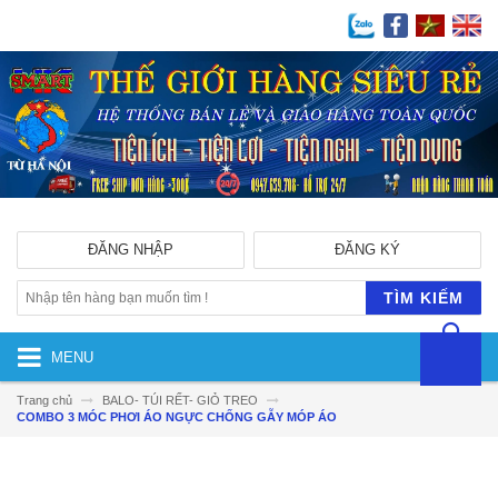
ĐĂNG NHẬP
ĐĂNG KÝ
TÌM KIẾM
MENU
Trang chủ
BALO- TÚI RẾT- GIỎ TREO
COMBO 3 MÓC PHƠI ÁO NGỰC CHỐNG GẪY MÓP ÁO