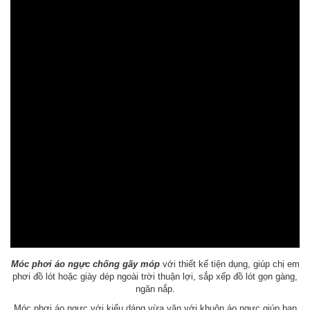
Móc phơi áo ngực chống gãy móp
với thiết kế tiện dụng, giúp chị em
phơi đồ lót hoặc giày dép ngoài trời thuận lợi, sắp xếp đồ lót gọn gàng,
ngăn nắp.
Móc phơi áo ngực với kiểu dáng vừa vặn với khuôn áo ngực giúp bạn