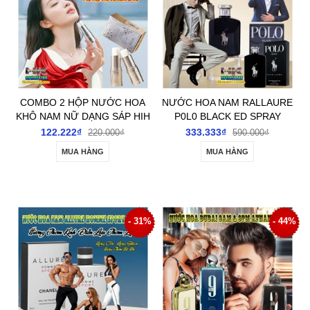
COMBO 2 HỘP NƯỚC HOA
NƯỚC HOA NAM RALLAURE
KHÔ NAM NỮ DẠNG SÁP HIH
P0L0 BLACK ED SPRAY
LIGHT LUXURY ELEGANT
125ML HƯƠNG KINH ĐIỂN
122.222₫
333.333₫
220.000₫
590.000₫
SOLID 10GR CHÍNH HÃNG
ĐẲNG CẤP PHÁI MẠNH
MUA HÀNG
MUA HÀNG
- 31%
- 44%