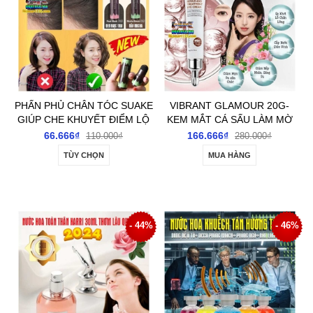
PHẤN PHỦ CHÂN TÓC SUAKE
VIBRANT GLAMOUR 20G-
GIÚP CHE KHUYẾT ĐIỂM LỘ
KEM MẮT CÁ SẤU LÀM MỜ
CHÂN TÓC TÓC THƯA
QUẦNG THÂM QUẦNG MẮT
66.666₫
166.666₫
110.000₫
280.000₫
NẾP NHĂN MẮT VÀ DƯỠNG
TÙY CHỌN
MUA HÀNG
DA QUANH VÙNG MẮT
- 44%
- 46%