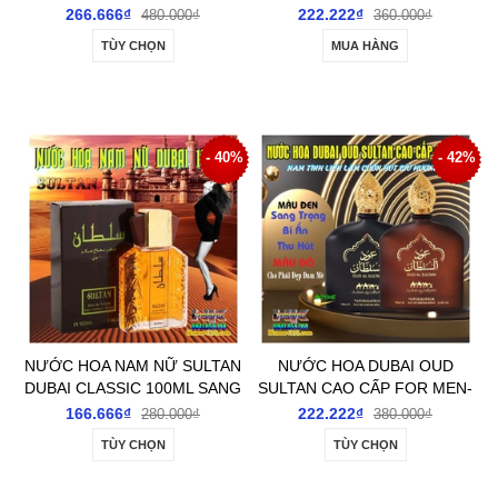
TOILETTE 100ML-HƯƠNG
CHÍNH HÃNG THƠM LÂU
266.666₫
222.222₫
480.000₫
360.000₫
THƠM KINH ĐIỂN
TÙY CHỌN
MUA HÀNG
- 40%
- 42%
NƯỚC HOA NAM NỮ SULTAN
NƯỚC HOA DUBAI OUD
DUBAI CLASSIC 100ML SANG
SULTAN CAO CẤP FOR MEN-
CHẢNH QUYẾN RŨ LƯU
100ML CHÍNH HÃNG THƠM
166.666₫
222.222₫
280.000₫
380.000₫
HƯƠNG LÂU
LÂU
TÙY CHỌN
TÙY CHỌN