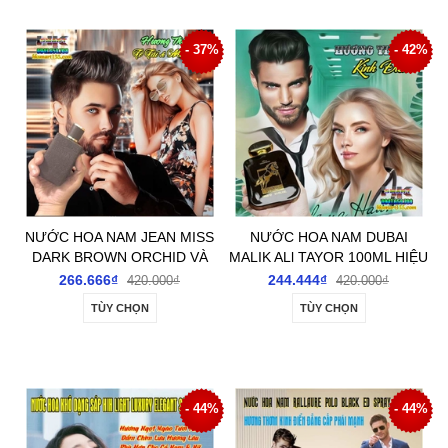
- 37%
- 42%
NƯỚC HOA NAM JEAN MISS
NƯỚC HOA NAM DUBAI
DARK BROWN ORCHID VÀ
MALIK ALl TAYOR 100ML HIỆU
DARK BLACK HOMME 80ML
CON NGỰA & ĐẠI BÀNG ĐEN
266.666₫
244.444₫
420.000₫
420.000₫
CHÍNH HÃNG THƠM LÂU
SANG TRỌNG CHÍNH HÃNG
TÙY CHỌN
TÙY CHỌN
NAM TÍNH
- 44%
- 44%