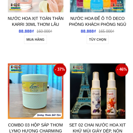
NƯỚC HOA XỊT TOÀN THÂN
NƯỚC HOA ĐỂ Ô TÔ DECO
KARRI 30ML THƠM LÂU
PHÒNG KHÁCH PHÒNG NGỦ
QUYẾN RŨ
BÀN LÀM VIỆC
88.888₫
88.888₫
160.000₫
165.000₫
MUA HÀNG
TÙY CHỌN
- 37%
- 46%
COMBO 03 HỘP SÁP THƠM
SET 02 CHAI NƯỚC HOA XỊT
LYMO HƯƠNG CHARMING
KHỬ MÙI GIÀY DÉP, NÓN