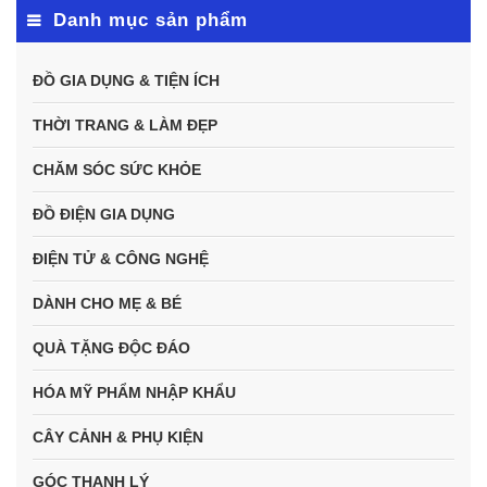
Danh mục sản phẩm
ĐỒ GIA DỤNG & TIỆN ÍCH
THỜI TRANG & LÀM ĐẸP
CHĂM SÓC SỨC KHỎE
ĐỒ ĐIỆN GIA DỤNG
ĐIỆN TỬ & CÔNG NGHỆ
DÀNH CHO MẸ & BÉ
QUÀ TẶNG ĐỘC ĐÁO
HÓA MỸ PHẨM NHẬP KHẨU
CÂY CẢNH & PHỤ KIỆN
GÓC THANH LÝ