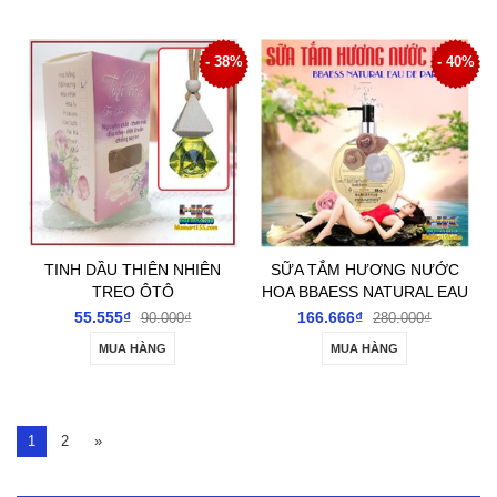
- 38%
- 40%
TINH DẦU THIÊN NHIÊN
SỮA TẮM HƯƠNG NƯỚC
TREO ÔTÔ
HOA BBAESS NATURAL EAU
DE PARFUM
55.555₫
166.666₫
90.000₫
280.000₫
MUA HÀNG
MUA HÀNG
1
2
»