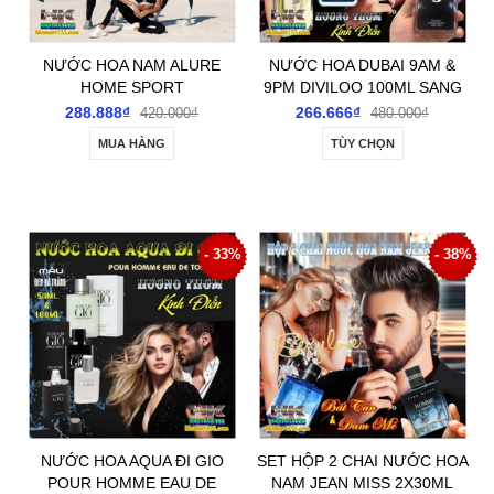
NƯỚC HOA NAM ALURE
NƯỚC HOA DUBAI 9AM &
HOME SPORT
9PM DIVILOO 100ML SANG
100ML HƯƠNG THƠM KINH
TRỌNG LÔI CUỐN TRẺ
288.888₫
266.666₫
420.000₫
480.000₫
ĐIỂN ĐẶC CHUẨN MEN LƯU
TRUNG
MUA HÀNG
TÙY CHỌN
THƠM LÂU
- 33%
- 38%
NƯỚC HOA AQUA ĐI GIO
SET HỘP 2 CHAI NƯỚC HOA
POUR HOMME EAU DE
NAM JEAN MISS 2X30ML