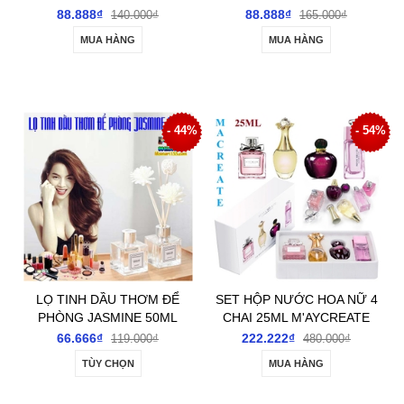
100G
BẢO HIỂM O'WELL
88.888₫
88.888₫
140.000₫
165.000₫
MUA HÀNG
MUA HÀNG
- 44%
- 54%
LỌ TINH DẦU THƠM ĐỂ
SET HỘP NƯỚC HOA NỮ 4
PHÒNG JASMINE 50ML
CHAI 25ML M'AYCREATE
66.666₫
222.222₫
119.000₫
480.000₫
TÙY CHỌN
MUA HÀNG