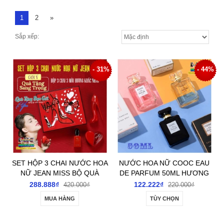
1
2
»
Sắp xếp:
- 31%
- 44%
SET HỘP 3 CHAI NƯỚC HOA
NƯỚC HOA NỮ COOC EAU
NỮ JEAN MISS BỘ QUÀ
DE PARFUM 50ML HƯƠNG
TẶNG CAO CẤP QUYẾN RŨ
CHUẨN XỊN CUỐN HÚT ĐẮM
288.888₫
122.222₫
420.000₫
220.000₫
SANG TRỌNG
ĐUỐI ĐẦY MÊ HOẶC
MUA HÀNG
TÙY CHỌN