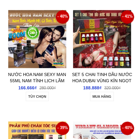
- 40%
- 41%
NƯỚC HOA NAM SEXY MAN
SET 5 CHAI TINH DẦU NƯỚC
55ML NAM TÍNH LỊCH LÃM
HOA DUBAI VÙNG KÍN NGỌT
CUỐN HÚT GIỮ HƯƠNG LÂU
NGÀO QUYẾN RŨ LƯU
166.666₫
188.888₫
280.000₫
320.000₫
HƯƠNG 4-6 TIẾNG
TÙY CHỌN
MUA HÀNG
- 39%
- 40%