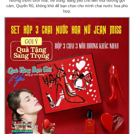
hương thơm tươi mát, trẻ trung, đáng yêu cho đến mùi hương gợi
cảm, Quyến Rũ, không khó để bạn chọn cho mình chai nước hoa phù
hợp.