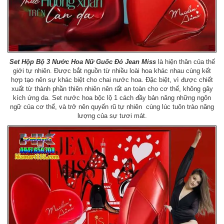
Set Hộp Bộ 3 Nước Hoa Nữ Guốc Đỏ Jean Miss
là hiện thân của thế
giới tự nhiên. Được bắt nguồn từ nhiều loài hoa khác nhau cùng kết
hợp tạo nên sự khác biệt cho chai nước hoa. Đặc biệt, vì được chiết
xuất từ thành phần thiên nhiên nên rất an toàn cho cơ thể, không gây
kích ứng da. Set nước hoa bộc lộ 1 cách đầy bản năng những ngôn
ngữ của cơ thể, và trở nên quyến rũ tự nhiên cùng lúc tuôn trào năng
lượng của sự tươi mát.