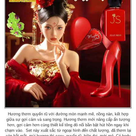
Hương thơm quyến rũ với đường mòn mạnh mẽ, nồng nàn, kết hợp
giữa sự gợi cảm và sang trọng. Hương thơm mới nâng cấp ấn tượng
hơn, gợi cảm hơn cùng thiết kế tông đỏ nổi bần bật hút hồn ngay khi
chạm vào. Set này xuất sắc từ ngoại hình đến chất lượng, đã thơm lại
còn bắt mắt, mùi hương thì sexy, quyến rũ, hiện đại, mới mẻ. Có body