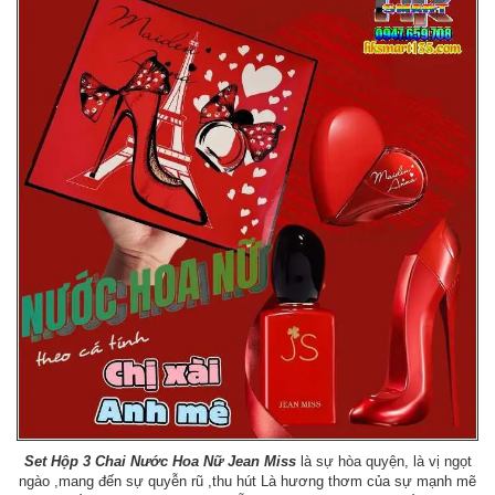
Set Hộp 3 Chai Nước Hoa Nữ Jean Miss
là sự hòa quyện, là vị ngọt
ngào ,mang đến sự quyễn rũ ,thu hút Là hương thơm của sự mạnh mẽ