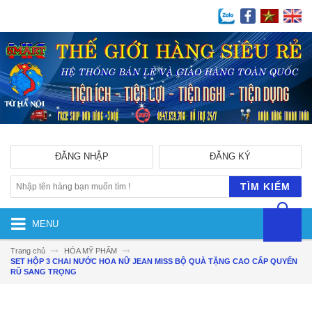
ĐĂNG NHẬP
ĐĂNG KÝ
TÌM KIẾM
MENU
Trang chủ
HÓA MỸ PHẨM
SET HỘP 3 CHAI NƯỚC HOA NỮ JEAN MISS BỘ QUÀ TẶNG CAO CẤP QUYẾN
RŨ SANG TRỌNG