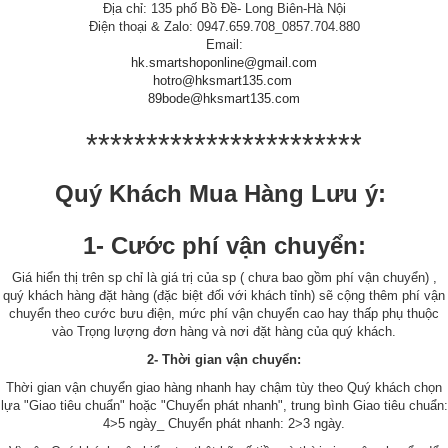
Địa chỉ: 135 phố Bồ Đề- Long Biên-Hà Nội
Điện thoại & Zalo: 0947.659.708_0857.704.880
Email:
hk.smartshoponline@gmail.com
hotro@hksmart135.com
89bode@hksmart135.com
***********************
Quý Khách Mua Hàng Lưu ý:
1- Cước phí vận chuyển:
Giá hiển thị trên sp chỉ là giá trị của sp ( chưa bao gồm phí vận chuyển) ,
quý khách hàng đặt hàng (đặc biệt đối với khách tỉnh) sẽ cộng thêm phí vận
chuyển theo cước bưu điện, mức phí vận chuyển cao hay thấp phụ thuộc
vào Trọng lượng đơn hàng và nơi đặt hàng của quý khách.
2- Thời gian vận chuyển:
Thời gian vận chuyển giao hàng nhanh hay chậm tùy theo Quý khách chọn
lựa "Giao tiêu chuẩn" hoặc "Chuyển phát nhanh", trung bình Giao tiêu chuẩn:
4>5 ngày_ Chuyển phát nhanh: 2>3 ngày.