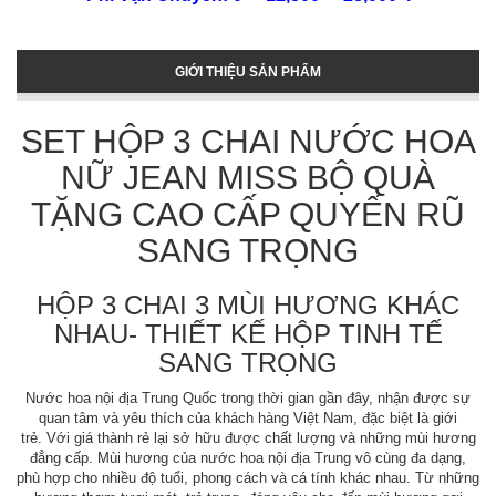
GIỚI THIỆU SẢN PHẨM
SET HỘP 3 CHAI NƯỚC HOA
NỮ JEAN MISS BỘ QUÀ
TẶNG CAO CẤP QUYẾN RŨ
SANG TRỌNG
HỘP 3 CHAI 3 MÙI HƯƠNG KHÁC
NHAU- THIẾT KẾ HỘP TINH TẾ
SANG TRỌNG
Nước hoa nội địa Trung Quốc trong thời gian gần đây, nhận được sự
quan tâm và yêu thích của khách hàng Việt Nam, đặc biệt là giới
trẻ. Với giá thành rẻ lại sở hữu được chất lượng và những mùi hương
đẳng cấp. Mùi hương của nước hoa nội địa Trung vô cùng đa dạng,
phù hợp cho nhiều độ tuổi, phong cách và cá tính khác nhau. Từ những