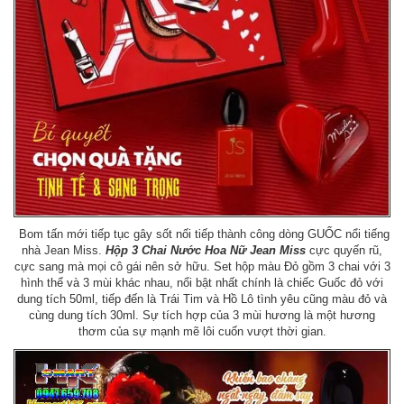
Bom tấn mới tiếp tục gây sốt nối tiếp thành công dòng GUỐC nổi tiếng
nhà Jean Miss.
Hộp 3 Chai Nước Hoa Nữ Jean Miss
cực quyến rũ,
cực sang mà mọi cô gái nên sở hữu. Set hộp màu Đỏ gồm 3 chai với 3
hình thể và 3 mùi khác nhau, nổi bật nhất chính là chiếc Guốc đỏ với
dung tích 50ml, tiếp đến là Trái Tim và Hồ Lô tình yêu cũng màu đỏ và
cùng dung tích 30ml. Sự tích hợp của 3 mùi hương là một hương
thơm của sự mạnh mẽ lôi cuốn vượt thời gian.