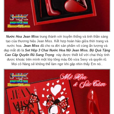
Nước Hoa Jean Miss
trung thành với truyền thống và tinh thần sáng
tạo của thương hiệu Jean Miss. Kết hợp hoàn hảo giữa thời trang và
nước hoa.
Jean Miss
đã cho ra đời sản phẩm vô cùng ấn tượng và
đẹp mắt đó là
Set Hộp 3 Chai Nước Hoa Nữ Jean Miss. Bộ Quà Tặng
Cao Cấp Quyến Rũ Sang Trọng
này được thiết kế với chai thủy tinh
được khoác trên mình một lớp tông màu Đỏ vừa Sexy và quyến rũ.
Mọi cô Nàng sẽ không thể làm ngơ khi gặp nhìn thấy Em nó..