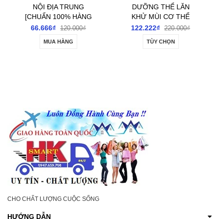
DƯỠNG THỂ LĂN
DƯỠNG THỂ TOÀN
KHỬ MÙI CƠ THỂ
THÂN SUMIFUN
SUMIFUN BODY
INTIMATE
122.222₫
144.444₫
220.000₫
220.000₫
ODOUR REMOVER
REVITALIZING BALM
TÙY CHỌN
MUA HÀNG
ROLL-ON 60ML-
20GR- DƯỠNG ẨM,
ĐÁNH BAY GIẢM TIẾT
LÀM SÁNG DA VÙNG
MÙI HÔI NÁCH, HÔI
KÍN VÀ GIẢM KHÔ
CHÂN, SE KHÔ HẾT
NGỨA
THÂM CHO NAM NỮ
CHO CHẤT LƯỢNG CUỘC SỐNG
HƯỚNG DẪN