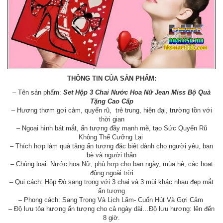
THÔNG TIN CỦA SẢN PHẨM:
– Tên sản phẩm:
Set Hộp 3 Chai Nước Hoa Nữ Jean Miss Bộ Quà
Tặng Cao Cấp
– Hương thơm gợi cảm, quyến rũ, trẻ trung, hiện đại, trường tồn với
thời gian
– Ngoại hình bát mắt, ấn tượng đầy mạnh mẽ, tạo Sức Quyến Rũ
Không Thể Cưỡng Lại
– Thích hợp làm quà tặng ấn tượng đặc biệt dành cho người yêu, bạn
bè và người thân
– Chủng loại: Nước hoa Nữ, phù hợp cho ban ngày, mùa hè, các hoạt
động ngoài trời
– Qui cách: Hộp Đỏ sang trọng với 3 chai và 3 mùi khác nhau đẹp mắt
ấn tượng
– Phong cách: Sang Trọng Và Lịch Lãm- Cuốn Hút Và Gợi Cảm
– Độ lưu tỏa hương ấn tượng cho cả ngày dài…Độ lưu hương: lên đến
8 giờ.