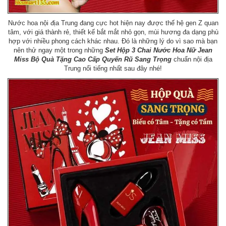
Nước hoa nội địa Trung đang cực hot hiện nay được thế hệ gen Z quan
tâm, với giá thành rẻ, thiết kế bắt mắt nhỏ gọn, mùi hương đa dạng phù
hợp với nhiều phong cách khác nhau. Đó là những lý do vì sao mà bạn
nên thử ngay một trong những
Set Hộp 3 Chai Nước Hoa Nữ Jean
Miss Bộ Quà Tặng Cao Cấp Quyến Rũ Sang Trọng
chuẩn nội địa
Trung nổi tiếng nhất sau đây nhé!