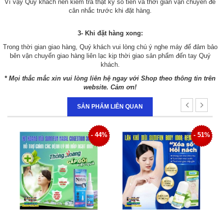
Vì vậy Quý khách nên kiểm tra thật kỹ số tiền và thời gian vận chuyển để
cân nhắc trước khi đặt hàng.
3- Khi đặt hàng xong:
Trong thời gian giao hàng, Quý khách vui lòng chú ý nghe máy để đảm bảo
bên vận chuyển giao hàng liên lạc kịp thời giao sản phẩm đến tay Quý
khách.
* Mọi thắc mắc xin vui lòng liên hệ ngay với Shop theo thông tin trên
website. Cảm ơn!
SẢN PHẨM LIÊN QUAN
4%
- 51%
- 34%