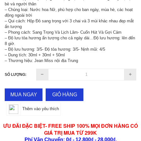
bè và người thân
– Chủng loại: Nước hoa Nữ, phù hợp cho ban ngày, mùa hè, các hoạt
động ngoài trời
– Qui cách: Hộp Đỏ sang trọng với 3 chai và 3 mùi khác nhau đẹp mắt
ấn tượng
– Phong cách: Sang Trọng Và Lịch Lãm- Cuốn Hút Và Gợi Cảm
– Độ lưu tỏa hương ấn tượng cho cả ngày dài…Độ lưu hương: lên đến
8 giờ.
– Độ lưu hương: 3/5- Độ tỏa hương: 3/5- Nịnh mũi: 4/5
– Dung tích: 30ml + 30ml + 50ml
– Thương hiệu: Jean Miss nội địa Trung
SỐ LƯỢNG:
MUA NGAY
GIỎ HÀNG
Thêm vào yêu thích
ƯU ĐÃI ĐẶC BIỆT- FREE SHIP 100% MỌI ĐƠN HÀNG CÓ
GIÁ TRỊ MUA TỪ 299K
Phí Vận Chuyển: 0₫ - 12,800₫ - 28,000₫.