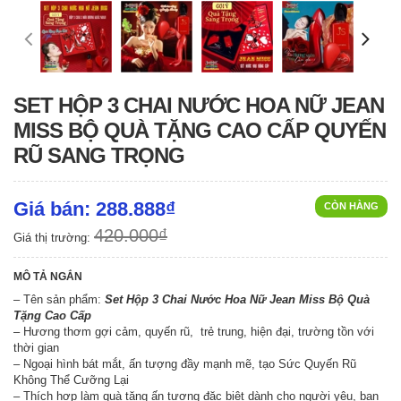
SET HỘP 3 CHAI NƯỚC HOA NỮ JEAN
MISS BỘ QUÀ TẶNG CAO CẤP QUYẾN
RŨ SANG TRỌNG
Giá bán: 288.888₫
CÒN HÀNG
420.000₫
Giá thị trường:
MÔ TẢ NGẮN
– Tên sản phẩm:
Set Hộp 3 Chai Nước Hoa Nữ Jean Miss Bộ Quà
Tặng Cao Cấp
– Hương thơm gợi cảm, quyến rũ, trẻ trung, hiện đại, trường tồn với
thời gian
– Ngoại hình bát mắt, ấn tượng đầy mạnh mẽ, tạo Sức Quyến Rũ
Không Thể Cưỡng Lại
– Thích hợp làm quà tặng ấn tượng đặc biệt dành cho người yêu, bạn