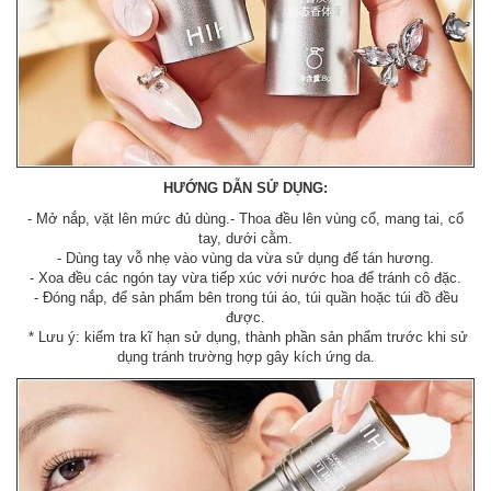
HƯỚNG DẪN SỬ DỤNG:
- Mở nắp, vặt lên mức đủ dùng.- Thoa đều lên vùng cổ, mang tai, cổ
tay, dưới cằm.
- Dùng tay vỗ nhẹ vào vùng da vừa sử dụng để tán hương.
- Xoa đều các ngón tay vừa tiếp xúc với nước hoa để tránh cô đặc.
- Đóng nắp, để sản phẩm bên trong túi áo, túi quần hoặc túi đồ đều
được.
* Lưu ý: kiểm tra kĩ hạn sử dụng, thành phần sản phẩm trước khi sử
dụng tránh trường hợp gây kích ứng da.