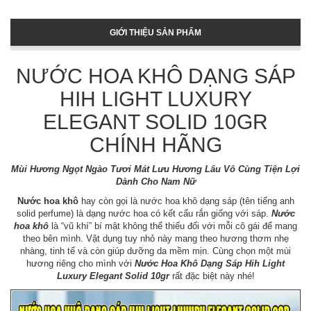
GIỚI THIỆU SẢN PHẨM
NƯỚC HOA KHÔ DẠNG SÁP
HIH LIGHT LUXURY
ELEGANT SOLID 10GR
CHÍNH HÃNG
Mùi Hương Ngọt Ngào Tươi Mát Lưu Hương Lâu Vô Cùng Tiện Lợi
Dành Cho Nam Nữ
Nước hoa khô
hay còn gọi là nước hoa khô dạng sáp (tên tiếng anh
solid perfume) là dạng nước hoa có kết cấu rắn giống với sáp.
Nước
hoa khô
là “vũ khí” bí mật không thể thiếu đối với mỗi cô gái để mang
theo bên mình. Vật dụng tuy nhỏ này mang theo hương thơm nhẹ
nhàng, tinh tế và còn giúp dưỡng da mềm mịn. Cùng chọn một mùi
hương riêng cho mình với
Nước Hoa Khô Dạng Sáp Hih Light
Luxury Elegant Solid 10gr
rất đặc biệt này nhé!