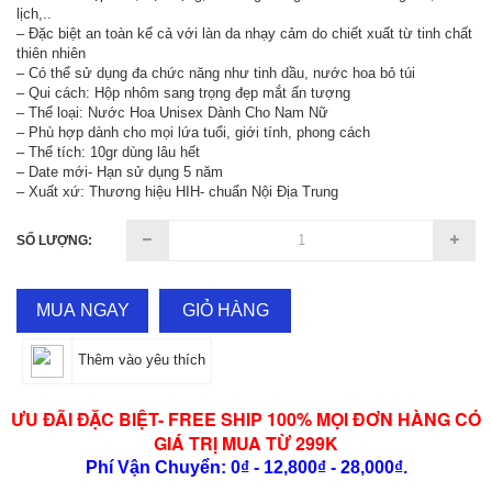
lịch,..
– Đặc biệt an toàn kể cả với làn da nhạy cảm do chiết xuất từ tinh chất
thiên nhiên
– Có thể sử dụng đa chức năng như tinh dầu, nước hoa bỏ túi
– Qui cách: Hộp nhôm sang trọng đẹp mắt ấn tượng
– Thể loại: Nước Hoa Unisex Dành Cho Nam Nữ
– Phù hợp dành cho mọi lứa tuổi, giới tính, phong cách
– Thể tích: 10gr dùng lâu hết
– Date mới- Hạn sử dụng 5 năm
– Xuất xứ: Thương hiệu HIH- chuẩn Nội Địa Trung
SỐ LƯỢNG:
MUA NGAY
GIỎ HÀNG
Thêm vào yêu thích
ƯU ĐÃI ĐẶC BIỆT- FREE SHIP 100% MỌI ĐƠN HÀNG CÓ
GIÁ TRỊ MUA TỪ 299K
Phí Vận Chuyển: 0₫ - 12,800₫ - 28,000₫.