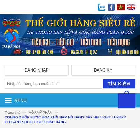
ĐĂNG NHẬP
ĐĂNG KÝ
TÌM KIẾM
MENU
Trang chủ
HÓA MỸ PHẨM
COMBO 2 HỘP NƯỚC HOA KHÔ NAM NỮ DẠNG SÁP HIH LIGHT LUXURY
ELEGANT SOLID 10GR CHÍNH HÃNG