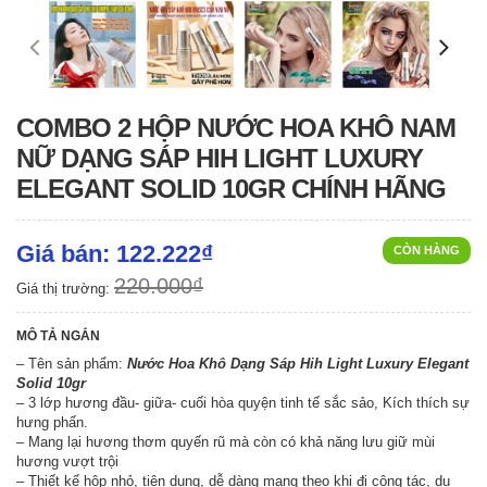
COMBO 2 HỘP NƯỚC HOA KHÔ NAM
NỮ DẠNG SÁP HIH LIGHT LUXURY
ELEGANT SOLID 10GR CHÍNH HÃNG
Giá bán: 122.222₫
CÒN HÀNG
220.000₫
Giá thị trường:
MÔ TẢ NGẮN
– Tên sản phẩm:
Nước Hoa Khô Dạng Sáp Hih Light Luxury Elegant
Solid 10gr
– 3 lớp hương đầu- giữa- cuối hòa quyện tinh tế sắc sảo, Kích thích sự
hưng phấn.
– Mang lại hương thơm quyến rũ mà còn có khả năng lưu giữ mùi
hương vượt trội
– Thiết kế hộp nhỏ, tiện dụng, dễ dàng mang theo khi đi công tác, du