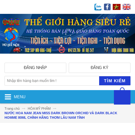
ĐĂNG NHẬP
ĐĂNG KÝ
TÌM KIẾM
MENU
Trang chủ
HÓA MỸ PHẨM
NƯỚC HOA NAM JEAN MISS DARK BROWN ORCHID VÀ DARK BLACK
HOMME 80ML CHÍNH HÃNG THƠM LÂU NAM TÍNH