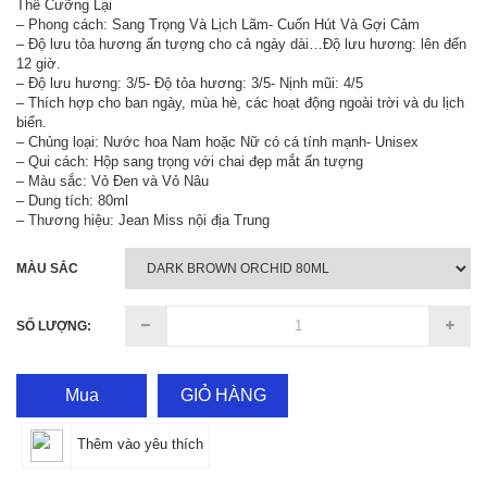
Thể Cưỡng Lại
– Phong cách: Sang Trọng Và Lịch Lãm- Cuốn Hút Và Gợi Cảm
– Độ lưu tỏa hương ấn tượng cho cả ngày dài…Độ lưu hương: lên đến
12 giờ.
– Độ lưu hương: 3/5- Độ tỏa hương: 3/5- Nịnh mũi: 4/5
– Thích hợp cho ban ngày, mùa hè, các hoạt động ngoài trời và du lịch
biển.
– Chủng loại: Nước hoa Nam hoặc Nữ có cá tính mạnh- Unisex
– Qui cách: Hộp sang trọng với chai đẹp mắt ấn tượng
– Màu sắc: Vỏ Đen và Vỏ Nâu
– Dung tích: 80ml
– Thương hiệu: Jean Miss nội địa Trung
MÀU SẮC
SỐ LƯỢNG:
Mua
GIỎ HÀNG
Thêm vào yêu thích