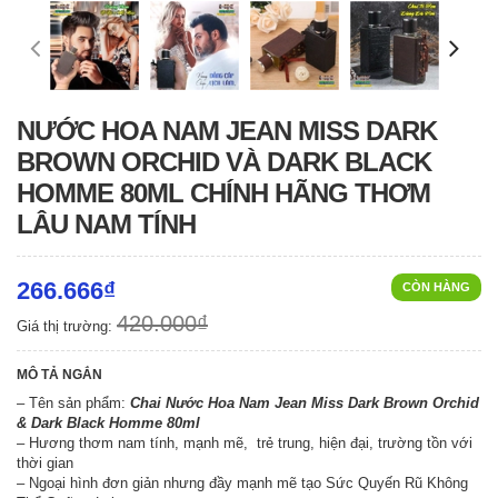
NƯỚC HOA NAM JEAN MISS DARK
BROWN ORCHID VÀ DARK BLACK
HOMME 80ML CHÍNH HÃNG THƠM
LÂU NAM TÍNH
266.666₫
CÒN HÀNG
420.000₫
Giá thị trường:
MÔ TẢ NGẮN
– Tên sản phẩm:
Chai Nước Hoa Nam Jean Miss Dark Brown Orchid
& Dark Black Homme 80ml
– Hương thơm nam tính, mạnh mẽ, trẻ trung, hiện đại, trường tồn với
thời gian
– Ngoại hình đơn giản nhưng đầy mạnh mẽ tạo Sức Quyến Rũ Không