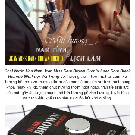
Chai Nước Hoa Nam Jean Miss Dark Brown Orchid hoặc Dark Black
Homme 80ml
nội địa Trung
với hương thơm tươi mát từ cam, xạ
hương kết hợp với hương thơm của bạc hà tạo nên sự tươi mát, sảng
khoái ngay khi xịt, thêm chút hương thơm ngọt ngào, tràn trề sinh lực
của hạt, gây ấn tượng mạnh mẽ bởi hương gỗ đàn hương, tuyết tùng
và bạch đậu khấu tạo nên sự cuốn hút khó cưỡng.