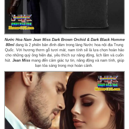
Nước Hoa Nam Jean Miss Dark Brown Orchid & Dark Black Homme
80ml
đang là 2 phiên bản đình đám trong làng Nước hoa nội địa Trung
Quốc. Với hương thơm gỗ tươi mát, nam tính sẽ là lựa chọn hoàn hảo
cho những quý ông hiện đại, yêu thích sự năng động, lịch lãm và cuốn
hút.
Jean Miss
mang đến cảm giác tự tin, năng động và nam tính, giúp
bạn tỏa sáng trong mọi hoàn cảnh.