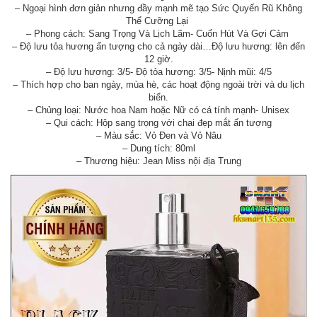
– Ngoại hình đơn giản nhưng đầy mạnh mẽ tạo Sức Quyến Rũ Không
Thể Cưỡng Lại
– Phong cách: Sang Trọng Và Lịch Lãm- Cuốn Hút Và Gợi Cảm
– Độ lưu tỏa hương ấn tượng cho cả ngày dài…Độ lưu hương: lên đến
12 giờ.
– Độ lưu hương: 3/5- Độ tỏa hương: 3/5- Nịnh mũi: 4/5
– Thích hợp cho ban ngày, mùa hè, các hoạt động ngoài trời và du lịch
biển.
– Chủng loại: Nước hoa Nam hoặc Nữ có cá tính mạnh- Unisex
– Qui cách: Hộp sang trọng với chai đẹp mắt ấn tượng
– Màu sắc: Vỏ Đen và Vỏ Nâu
– Dung tích: 80ml
– Thương hiệu: Jean Miss nội địa Trung