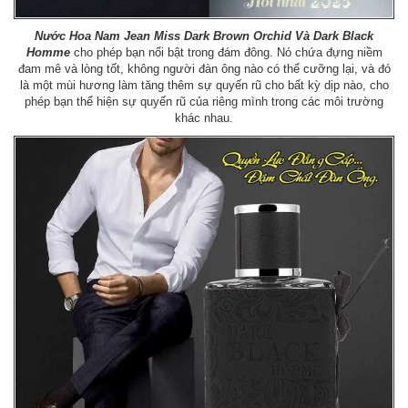
Nước Hoa Nam Jean Miss Dark Brown Orchid Và Dark Black
Homme
cho phép bạn nổi bật trong đám đông. Nó chứa đựng niềm
đam mê và lòng tốt, không người đàn ông nào có thể cưỡng lại, và đó
là một mùi hương làm tăng thêm sự quyến rũ cho bất kỳ dịp nào, cho
phép bạn thể hiện sự quyến rũ của riêng mình trong các môi trường
khác nhau.