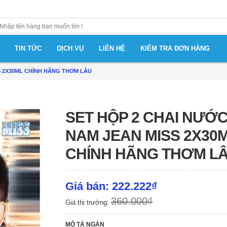
TIN TỨC
DỊCH VỤ
LIÊN HỆ
KIỂM TRA ĐƠN HÀNG
S 2X30ML CHÍNH HÃNG THƠM LÂU
SET HỘP 2 CHAI NƯỚ
NAM JEAN MISS 2X30
CHÍNH HÃNG THƠM L
Giá bán: 222.222₫
360.000₫
Giá thị trường:
MÔ TẢ NGẮN