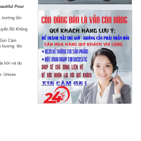
autiful Pour
, trường tồn
Quyến Rũ Không
à Gợi Cảm
u hương: lên
5
i trời và du
h- Unisex
g