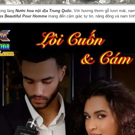
rong làng
Nước hoa nội địa Trung Quốc
.
Với hương thơm gỗ tươi mát, nam t
ss Beautiful Pour Homme
mang đến cảm giác tự tin, năng động và nam tính