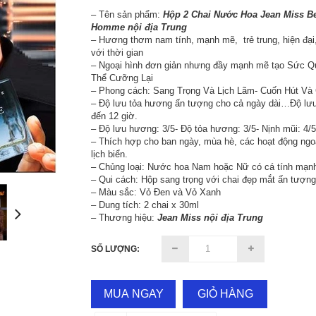
– Tên sản phẩm:
Hộp 2 Chai Nước Hoa Jean Miss Be
Homme
nội địa Trung
– Hương thơm nam tính, mạnh mẽ, trẻ trung, hiện đại
với thời gian
– Ngoại hình đơn giản nhưng đầy mạnh mẽ tạo Sức 
Thể Cưỡng Lại
– Phong cách: Sang Trọng Và Lịch Lãm- Cuốn Hút V
– Độ lưu tỏa hương ấn tượng cho cả ngày dài…Độ lư
đến 12 giờ.
– Độ lưu hương: 3/5- Độ tỏa hương: 3/5- Nịnh mũi: 4/
– Thích hợp cho ban ngày, mùa hè, các hoạt động ngoà
lịch biển.
– Chủng loại: Nước hoa Nam hoặc Nữ có cá tính mạn
– Qui cách: Hộp sang trọng với chai đẹp mắt ấn tượn
– Màu sắc: Vỏ Đen và Vỏ Xanh
– Dung tích: 2 chai x 30ml
– Thương hiệu:
Jean Miss
nội địa Trung
SỐ LƯỢNG:
MUA NGAY
GIỎ HÀNG