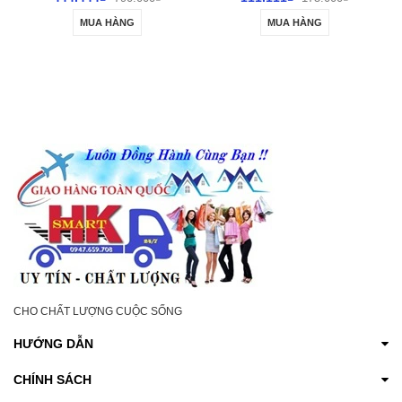
TÍCH HỢP BÁT ƯỚP
CHO CỬA SỔ CỬA
MUA HÀNG
MUA HÀNG
KÍNH Ô TÔ
CHO CHẤT LƯỢNG CUỘC SỐNG
HƯỚNG DẪN
CHÍNH SÁCH