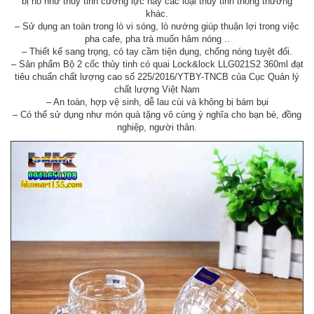
bị nổ như thủy tinh cường lực hay các loại thủy tinh thông thường
khác.
– Sử dụng an toàn trong lò vi sóng, lò nướng giúp thuận lợi trong việc
pha cafe, pha trà muốn hâm nóng ..
– Thiết kế sang trọng, có tay cầm tiện dụng, chống nóng tuyệt đối.
– Sản phẩm Bộ 2 cốc thủy tinh có quai Lock&lock LLG021S2 360ml đạt
tiêu chuẩn chất lượng cao số 225/2016/YTBY-TNCB của Cục Quản lý
chất lượng Việt Nam
– An toàn, hợp vệ sinh, dễ lau cùi và không bị bám bụi
– Có thể sử dụng như món quà tặng vô cùng ý nghĩa cho bạn bè, đồng
nghiệp, người thân.