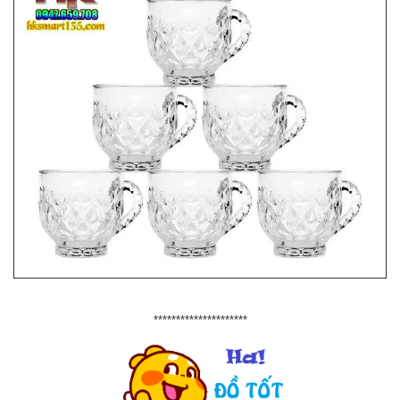
*********************