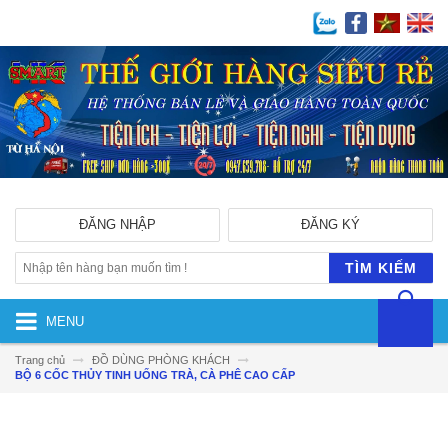
ĐĂNG NHẬP
ĐĂNG KÝ
TÌM KIẾM
MENU
Trang chủ
ĐỒ DÙNG PHÒNG KHÁCH
BỘ 6 CỐC THỦY TINH UỐNG TRÀ, CÀ PHÊ CAO CẤP