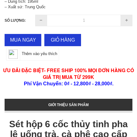
– Dung tích: 195ml
– Xuất sứ: Trung Quốc
SỐ LƯỢNG:
MUA NGAY
GIỎ HÀNG
Thêm vào yêu thích
ƯU ĐÃI ĐẶC BIỆT- FREE SHIP 100% MỌI ĐƠN HÀNG CÓ
GIÁ TRỊ MUA TỪ 299K
Phí Vận Chuyển: 0₫ - 12,800₫ - 28,000₫.
GIỚI THIỆU SẢN PHẨM
Sét hộp 6 cốc thủy tinh pha
lê uống trà, cà phê cao cấp