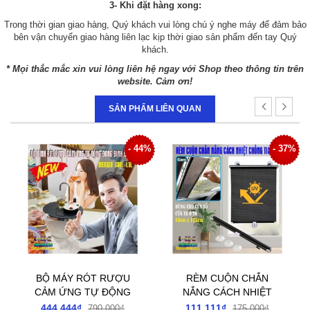
3- Khi đặt hàng xong:
Trong thời gian giao hàng, Quý khách vui lòng chú ý nghe máy để đảm bảo
bên vận chuyển giao hàng liên lạc kịp thời giao sản phẩm đến tay Quý
khách.
* Mọi thắc mắc xin vui lòng liên hệ ngay với Shop theo thông tin trên
website. Cảm ơn!
SẢN PHẨM LIÊN QUAN
4%
- 44%
- 37%
BỘ MÁY RÓT RƯỢU
RÈM CUỘN CHẮN
CẢM ỨNG TỰ ĐỘNG
NẮNG CÁCH NHIỆT
ĐONG ĐỊNH MỨC
CHỐNG TIA UV DÙNG
444.444₫
111.111₫
790.000₫
175.000₫