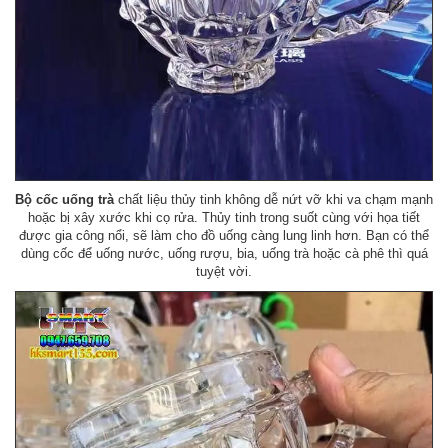
Bộ
cốc uống trà
chất liệu thủy tinh không dễ nứt vỡ khi va chạm mạnh
hoặc bị xây xước khi cọ rửa. Thủy tinh trong suốt cùng với họa tiết
được gia công nổi, sẽ làm cho đồ uống càng lung linh hơn. Bạn có thể
dùng cốc để uống nước, uống rượu, bia, uống trà hoặc cà phê thì quá
tuyệt vời.