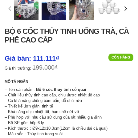
BỘ 6 CỐC THỦY TINH UỐNG TRÀ, CÀ
PHÊ CAO CẤP
Giá bán: 111.111₫
CÒN HÀNG
199.000₫
Giá thị trường:
MÔ TẢ NGẮN
– Tên sản phẩm:
Bộ 6 cốc thủy tinh có quai
– Chất liệu thủy tinh cao cấp, chịu được nhiệt độ cao
– Có khả năng chống bám bẩn, dễ chùi rửa
– Thiết kế đơn giản, tinh tế
– Khả năng chịu nhiệt tốt, hạn chế nứt vỡ
– Phù hợp với nhu cầu sử dụng của rất nhiều gia đình
– Bộ SP gồm hộp 6 ly
– Kích thước : Ø9x12x10.3cm(12cm là chiều dài cả quai)
– Màu sắc : Thủy tinh trong suốt