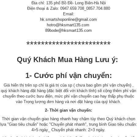
Địa chỉ: 135 phố Bồ Đề- Long Biên-Hà Nội
Điện thoại & Zalo: 0947.659.708_0857.704.880
Email:
hk.smartshoponline@gmail.com
hotro@hksmart135.com
89bode@hksmart135.com
***********************
Quý Khách Mua Hàng Lưu ý:
1- Cước phí vận chuyển:
Giá hiển thị trên sp chỉ là giá trị của sp ( chưa bao gồm phí vận chuyển) ,
quý khách hàng đặt hàng (đặc biệt đối với khách tỉnh) sẽ cộng thêm phí vận
chuyển theo cước bưu điện, mức phí vận chuyển cao hay thấp phụ thuộc
vào Trọng lượng đơn hàng và nơi đặt hàng của quý khách.
2- Thời gian vận chuyển:
Thời gian vận chuyển giao hàng nhanh hay chậm tùy theo Quý khách chọn
lựa "Giao tiêu chuẩn" hoặc "Chuyển phát nhanh", trung bình Giao tiêu chuẩn:
4>5 ngày_ Chuyển phát nhanh: 2>3 ngày.