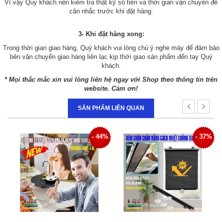
Vì vậy Quý khách nên kiểm tra thật kỹ số tiền và thời gian vận chuyển để
cân nhắc trước khi đặt hàng.
3- Khi đặt hàng xong:
Trong thời gian giao hàng, Quý khách vui lòng chú ý nghe máy để đảm bảo
bên vận chuyển giao hàng liên lạc kịp thời giao sản phẩm đến tay Quý
khách.
* Mọi thắc mắc xin vui lòng liên hệ ngay với Shop theo thông tin trên
website. Cảm ơn!
SẢN PHẨM LIÊN QUAN
4%
- 44%
- 37%