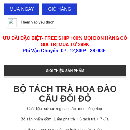
MUA NGAY
GIỎ HÀNG
Thêm vào yêu thích
ƯU ĐÃI ĐẶC BIỆT- FREE SHIP 100% MỌI ĐƠN HÀNG CÓ
GIÁ TRỊ MUA TỪ 299K
Phí Vận Chuyển: 0₫ - 12,800₫ - 28,000₫.
GIỚI THIỆU SẢN PHẨM
BỘ TÁCH TRÀ HOA ĐÀO
CÂU ĐỐI ĐỎ
Chất liệu: sứ xương cao cấp, men bóng đẹp.
Bộ sản phẩm gồm: 1 ấm pha trà + 6 tách trà + 7 đĩa.
Sang trọng, quý phái, an toàn cho sức khỏe.