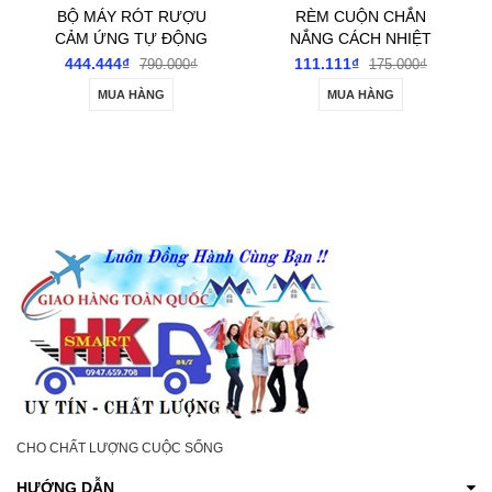
BỘ MÁY RÓT RƯỢU
RÈM CUỘN CHẮN
CẢM ỨNG TỰ ĐỘNG
NẮNG CÁCH NHIỆT
ĐONG ĐỊNH MỨC
CHỐNG TIA UV DÙNG
444.444₫
111.111₫
790.000₫
175.000₫
TÍCH HỢP BÁT ƯỚP
CHO CỬA SỔ CỬA
MUA HÀNG
MUA HÀNG
KÍNH Ô TÔ
CHO CHẤT LƯỢNG CUỘC SỐNG
HƯỚNG DẪN