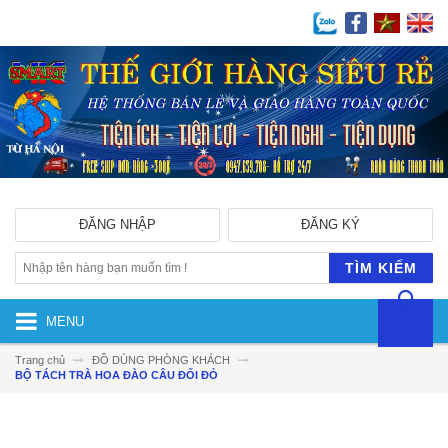
ĐĂNG NHẬP
ĐĂNG KÝ
TÌM KIẾM
MENU
Trang chủ
ĐỒ DÙNG PHÒNG KHÁCH
BỘ TÁCH TRÀ HOA ĐÀO CÂU ĐỐI ĐỎ