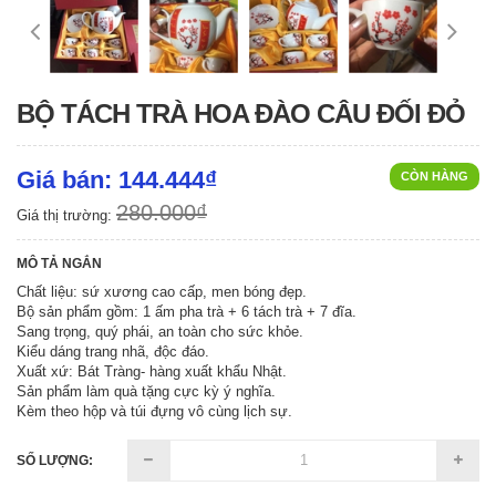
BỘ TÁCH TRÀ HOA ĐÀO CÂU ĐỐI ĐỎ
Giá bán: 144.444₫
CÒN HÀNG
280.000₫
Giá thị trường:
MÔ TẢ NGẮN
Chất liệu: sứ xương cao cấp, men bóng đẹp.
Bộ sản phẩm gồm: 1 ấm pha trà + 6 tách trà + 7 đĩa.
Sang trọng, quý phái, an toàn cho sức khỏe.
Kiểu dáng trang nhã, độc đáo.
Xuất xứ: Bát Tràng- hàng xuất khẩu Nhật.
Sản phẩm làm quà tặng cực kỳ ý nghĩa.
Kèm theo hộp và túi đựng vô cùng lịch sự.
SỐ LƯỢNG: