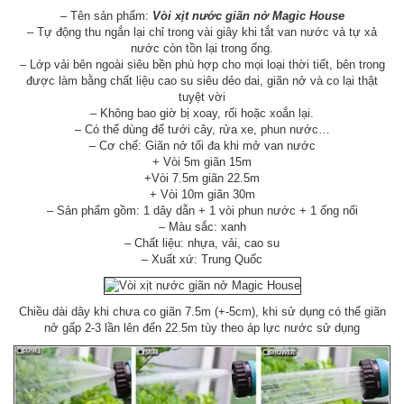
– Tên sản phẩm:
Vòi xịt nước giãn nở Magic House
– Tự động thu ngắn lại chỉ trong vài giây khi tắt van nước và tự xả
nước còn tồn lại trong ống.
– Lớp vải bên ngoài siêu bền phù hợp cho mọi loại thời tiết, bên trong
được làm bằng chất liệu cao su siêu dẻo dai, giãn nở và co lại thật
tuyệt vời
– Không bao giờ bị xoay, rối hoặc xoắn lại.
– Có thể dùng để tưới cây, rửa xe, phun nước…
– Cơ chế: Giãn nở tối đa khi mở van nước
+ Vòi 5m giãn 15m
+Vòi 7.5m giãn 22.5m
+ Vòi 10m giãn 30m
– Sản phẩm gồm: 1 dây dẫn + 1 vòi phun nước + 1 ống nối
– Màu sắc: xanh
– Chất liệu: nhựa, vải, cao su
– Xuất xứ: Trung Quốc
Chiều dài dây khi chưa co giãn 7.5m (+-5cm), khi sử dụng có thể giãn
nở gấp 2-3 lần lên đến 22.5m tùy theo áp lực nước sử dụng