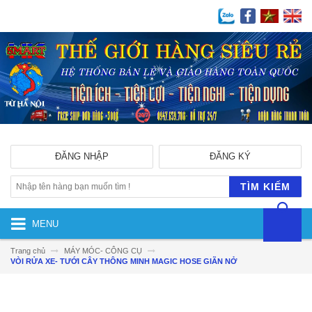
ĐĂNG NHẬP
ĐĂNG KÝ
TÌM KIẾM
MENU
Trang chủ
MÁY MÓC- CÔNG CỤ
VÒI RỬA XE- TƯỚI CÂY THÔNG MINH MAGIC HOSE GIÃN NỞ