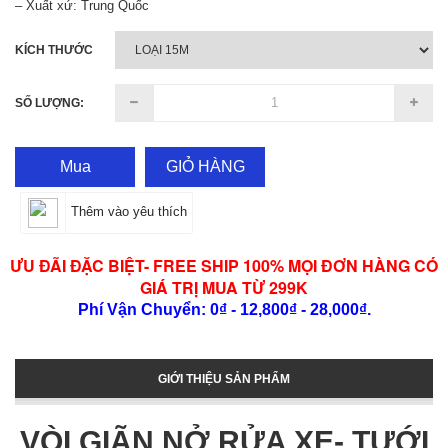
– Xuất xứ: Trung Quốc
KÍCH THƯỚC
SỐ LƯỢNG:
Mua
GIỎ HÀNG
Thêm vào yêu thích
ƯU ĐÃI ĐẶC BIỆT- FREE SHIP 100% MỌI ĐƠN HÀNG CÓ
GIÁ TRỊ MUA TỪ 299K
Phí Vận Chuyển: 0₫ - 12,800₫ - 28,000₫.
GIỚI THIỆU SẢN PHẨM
VÒI GIÃN NỞ RỬA XE- TƯỚI