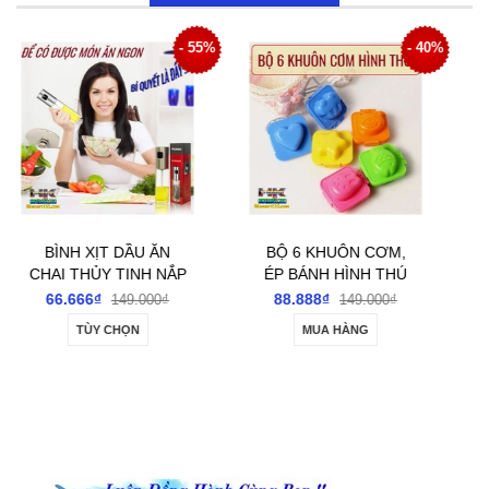
5%
- 40%
- 36%
BỘ 6 KHUÔN CƠM,
BỘ CƯA CẦM TAY ĐA
ÉP BÁNH HÌNH THÚ
NĂNG 8 MÓN
88.888₫
166.666₫
149.000₫
260.000₫
MUA HÀNG
MUA HÀNG