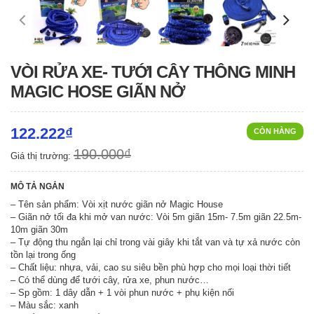
VÒI RỬA XE- TƯỚI CÂY THÔNG MINH
MAGIC HOSE GIÃN NỞ
122.222₫
CÒN HÀNG
190.000₫
Giá thị trường:
MÔ TẢ NGẮN
– Tên sản phẩm: Vòi xịt nước giãn nở Magic House
– Giãn nở tối đa khi mở van nước: Vòi 5m giãn 15m- 7.5m giãn 22.5m-
10m giãn 30m
– Tự động thu ngắn lại chỉ trong vài giây khi tắt van và tự xả nước còn
tồn lại trong ống
– Chất liệu: nhựa, vải, cao su siêu bền phù hợp cho mọi loại thời tiết
– Có thể dùng để tưới cây, rửa xe, phun nước…
– Sp gồm: 1 dây dẫn + 1 vòi phun nước + phụ kiện nối
– Màu sắc: xanh