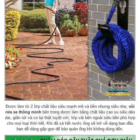
Được làm từ 2 lớp chất liệu siêu mạnh mẽ và bền nhưng siêu nhẹ,
vòi
rửa xe thông minh
bên trong được làm bằng chất liệu cao su siêu dẻo
dai, giãn nở và co lại thật tuyệt vời, lớp vải bên ngoài siêu bền phù hợp
cho mọi loại thời tiết. Khi đã xả hết nước ống sẽ trở về dạng ban đầu
bạn dễ dàng gấp gọn để bảo quản ống khi không dùng đến.