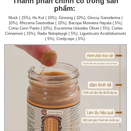
Thành phần chính có trong sản
phẩm:
Musk ( 15%), Hu Kut ( 10%), Ginseng ( 10%), Glossy Ganoderma (
10%), Rhizoma Gastrodiae ( 10%), Bacopa Monniera Hayata ( 5%),
Cornu Cervi Panto ( 10%), Eucommia Unioides Oliver ( 5%), Cortex
Cinnamoni ( 15%), Radix Notopteygii ( 5%), Ligusticumi Acutilobumsetz
( 5%), Cordyceps ( 5%).