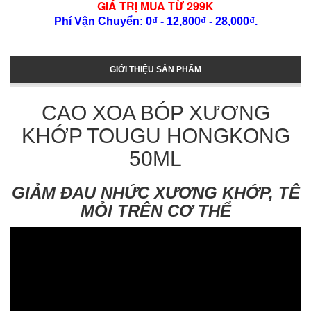
GIÁ TRỊ MUA TỪ 299K
Phí Vận Chuyển: 0₫ - 12,800₫ - 28,000₫.
GIỚI THIỆU SẢN PHẨM
CAO XOA BÓP XƯƠNG
KHỚP TOUGU HONGKONG
50ML
GIẢM ĐAU NHỨC XƯƠNG KHỚP, TÊ
MỎI TRÊN CƠ THỂ