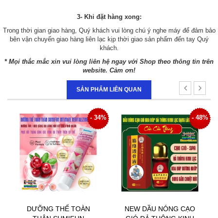
3- Khi đặt hàng xong:
Trong thời gian giao hàng, Quý khách vui lòng chú ý nghe máy để đảm bảo
bên vận chuyển giao hàng liên lạc kịp thời giao sản phẩm đến tay Quý
khách.
* Mọi thắc mắc xin vui lòng liên hệ ngay với Shop theo thông tin trên
website. Cảm ơn!
SẢN PHẨM LIÊN QUAN
- 34%
- 48%
 THỂ TOÀN
NEW DẦU NÓNG CẠO
DẦU NÓNG 