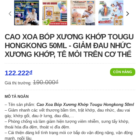
CAO XOA BÓP XƯƠNG KHỚP TOUGU
HONGKONG 50ML - GIẢM ĐAU NHỨC
XƯƠNG KHỚP, TÊ MỎI TRÊN CƠ THỂ
122.222₫
CÒN HÀNG
190.000₫
Giá thị trường:
MÔ TẢ NGẮN
– Tên sản phẩm:
Cao Xoa Bóp Xương Khớp Tougu Hongkong 50ml
– Giảm nhanh các vết thương bầm tím, trật khớp, đau nhức, đau vai
gáy, khớp gối, đau ở lưng, đau đầu,…
– Phòng chống và làm giảm hiện tượng viêm nhiễm, sưng tấy khớp,
thoái hóa đĩa đệm, thoát vị đĩa đệm.
– Cải thiện đáng kể tình trạng mỏi cơ bắp do vận động nặng, vận động
mạnh, ngồi lâu.