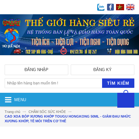
ĐĂNG NHẬP
ĐĂNG KÝ
TÌM KIẾM
MENU
Trang chủ
CHĂM SÓC SỨC KHỎE
CAO XOA BÓP XƯƠNG KHỚP TOUGU HONGKONG 50ML - GIẢM ĐAU NHỨC
XƯƠNG KHỚP, TÊ MỎI TRÊN CƠ THỂ