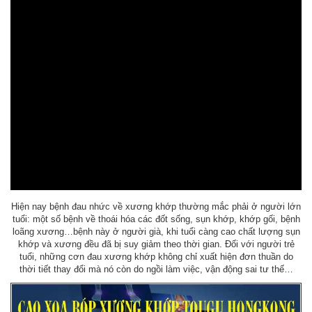
Hiện nay bệnh đau nhức về xương khớp thường mắc phải ở người lớn
tuổi: một số bệnh về thoái hóa các đốt sống, sụn khớp, khớp gối, bệnh
loãng xương…bệnh này ở người già, khi tuổi càng cao chất lượng sụn
khớp và xương đều đã bị suy giảm theo thời gian. Đối với người trẻ
tuổi, những cơn đau xương khớp không chỉ xuất hiện đơn thuần do
thời tiết thay đổi mà nó còn do ngồi làm việc, vận động sai tư thế…