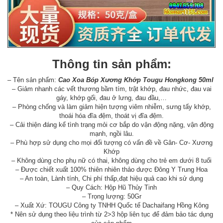
Thông tin sản phẩm:
– Tên sản phẩm:
Cao Xoa Bóp Xương Khớp Tougu Hongkong 50ml
– Giảm nhanh các vết thương bầm tím, trật khớp, đau nhức, đau vai
gáy, khớp gối, đau ở lưng, đau đầu,…
– Phòng chống và làm giảm hiện tượng viêm nhiễm, sưng tấy khớp,
thoái hóa đĩa đệm, thoát vị đĩa đệm.
– Cải thiện đáng kể tình trạng mỏi cơ bắp do vận động nặng, vận động
mạnh, ngồi lâu.
– Phù hợp sử dụng cho mọi đối tượng có vấn đề về Gân- Cơ- Xương
Khớp
– Không dùng cho phụ nữ có thai, không dùng cho trẻ em dưới 8 tuổi
– Được chiết xuất 100% thiên nhiên thảo dược Đông Y Trung Hoa
– An toàn, Lành tính, Chi phí thấp,đạt hiệu quả cao khi sử dụng
– Quy Cách: Hộp Hũ Thủy Tinh
– Trọng lượng: 50Gr
– Xuất Xứ: TOUGU Công ty TNHH Quốc tế Dachaifang Hồng Kông
* Nên sử dụng theo liệu trình từ 2>3 hộp liên tục để đảm bảo tác dụng