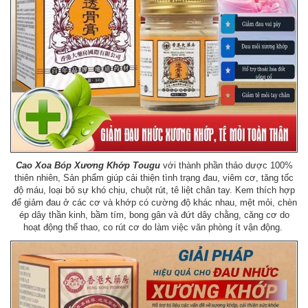
Cao Xoa Bóp Xương Khớp Tougu
với thành phần thảo dược 100%
thiên nhiên, Sản phẩm giúp cải thiện tình trạng đau, viêm cơ, tăng tốc
độ máu, loại bỏ sự khó chịu, chuột rút, tê liệt chân tay. Kem thích hợp
để giảm đau ở các cơ và khớp có cường độ khác nhau, mệt mỏi, chèn
ép dây thần kinh, bầm tím, bong gân và đứt dây chằng, căng cơ do
hoạt động thể thao, co rút cơ do làm việc văn phòng ít vận động.