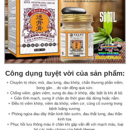
Công dụng tuyệt vời của sản phẩm:
+ Chuyên trị nhức mỏi, đau lưng, đau khớp, chấn thương phần mềm,
bong gân… do vận động quá sức.
+ Chống viêm, giảm viêm, sưng do đau ở khớp, đặc biệt là khi đi bộ.
+ Giãn tĩnh mạch, sưng ở chân do thời gian dài đứng hoặc nằm.
+ Điều trị viêm khớp, viêm đa khớp, viêm cơ, củng cố xương trong
bệnh loãng xương.
+ Phòng ngừa đau dây thần kinh liên sườn, đau thắt lưng, đau thần
kinh tọa.
+ Phục hồi lưu thông máu ở chân khi gặp vấn đề với mạch máu, loại
bỏ các triệu chứng của bệnh Herpes.