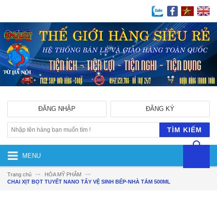
ĐĂNG NHẬP
ĐĂNG KÝ
TÌM KIẾM
MENU
Trang chủ
HÓA MỸ PHẨM
CHAI XỊT BỌT TUYẾT NANO TẨY VỆ SINH BẾP-NHÀ TẮM 500ML