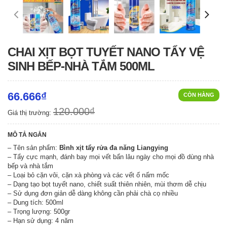
CHAI XỊT BỌT TUYẾT NANO TẨY VỆ
SINH BẾP-NHÀ TẮM 500ML
66.666₫
CÒN HÀNG
120.000₫
Giá thị trường:
MÔ TẢ NGẮN
– Tên sản phẩm:
Bình xịt tẩy rửa đa năng Liangying
– Tẩy cực mạnh, đánh bay mọi vết bẩn lâu ngày cho mọi đồ dùng nhà
bếp và nhà tắm
– Loại bỏ cặn vôi, cặn xà phòng và các vết ố nấm mốc
– Dạng tạo bọt tuyết nano, chiết suất thiên nhiên, mùi thơm dễ chịu
– Sử dụng đơn giản dễ dàng không cần phải chà cọ nhiều
– Dung tích: 500ml
– Trọng lượng: 500gr
– Hạn sử dụng: 4 năm