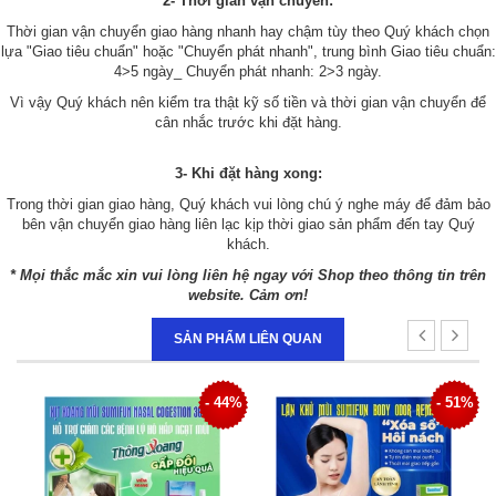
2- Thời gian vận chuyển:
Thời gian vận chuyển giao hàng nhanh hay chậm tùy theo Quý khách chọn
lựa "Giao tiêu chuẩn" hoặc "Chuyển phát nhanh", trung bình Giao tiêu chuẩn:
4>5 ngày_ Chuyển phát nhanh: 2>3 ngày.
Vì vậy Quý khách nên kiểm tra thật kỹ số tiền và thời gian vận chuyển để
cân nhắc trước khi đặt hàng.
3- Khi đặt hàng xong:
Trong thời gian giao hàng, Quý khách vui lòng chú ý nghe máy để đảm bảo
bên vận chuyển giao hàng liên lạc kịp thời giao sản phẩm đến tay Quý
khách.
* Mọi thắc mắc xin vui lòng liên hệ ngay với Shop theo thông tin trên
website. Cảm ơn!
SẢN PHẨM LIÊN QUAN
4%
- 51%
- 34%