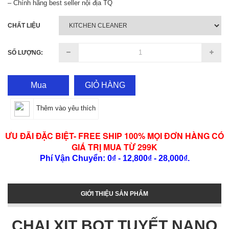
– Chính hãng best seller nội địa TQ
CHẤT LIỆU
SỐ LƯỢNG:
Mua
GIỎ HÀNG
Thêm vào yêu thích
ƯU ĐÃI ĐẶC BIỆT- FREE SHIP 100% MỌI ĐƠN HÀNG CÓ
GIÁ TRỊ MUA TỪ 299K
Phí Vận Chuyển: 0₫ - 12,800₫ - 28,000₫.
GIỚI THIỆU SẢN PHẨM
CHAI XỊT BỌT TUYẾT NANO