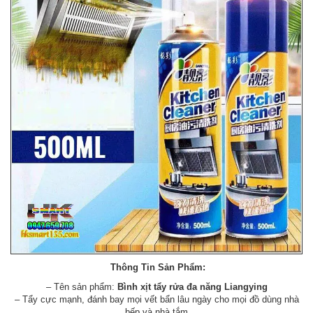
Thông Tin Sản Phẩm:
– Tên sản phẩm:
Bình xịt tẩy rửa đa năng Liangying
– Tẩy cực mạnh, đánh bay mọi vết bẩn lâu ngày cho mọi đồ dùng nhà
bếp và nhà tắm