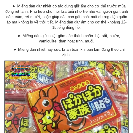
► Miếng dán giữ nhiệt có tác dụng giữ ấm cho cơ thể trước mùa
đông rét lạnh. Phù hợp cho mọi lứa tuổi như trẻ nhỏ và người già tránh
cảm cúm, rét mướt; hoặc giúp các bạn gái thoải mái chưng diện quần
áo mà không lo về thời tiết. Miếng dán giữ ấm cho cơ thể khoảng 12-
15tiếng đồng hồ.
► Miếng dán giữ nhiệt gồm các thành phần: bột sắt, nước,
vamiculite, than hoạt tính, muối.
► Miếng dán nhiệt này cực kì an toàn khi bạn làm đúng theo chỉ
định.