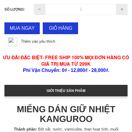
SỐ LƯỢNG:
MUA NGAY
GIỎ HÀNG
Thêm vào yêu thích
ƯU ĐÃI ĐẶC BIỆT- FREE SHIP 100% MỌI ĐƠN HÀNG CÓ
GIÁ TRỊ MUA TỪ 299K
Phí Vận Chuyển: 0₫ - 12,800₫ - 28,000₫.
GIỚI THIỆU SẢN PHẨM
MIẾNG DÁN GIỮ NHIỆT
KANGUROO
Thành phần:
Bột sắt, nước, vamiculite, than hoạt tính, muối