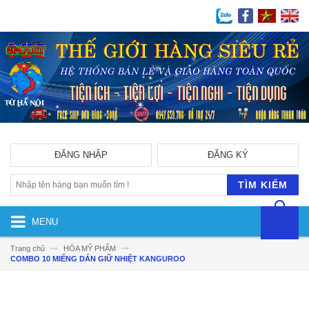
ĐĂNG NHẬP
ĐĂNG KÝ
TÌM KIẾM
MENU
Trang chủ
HÓA MỸ PHẨM
COMBO 10 MIẾNG DÁN GIỮ NHIỆT KANGUROO