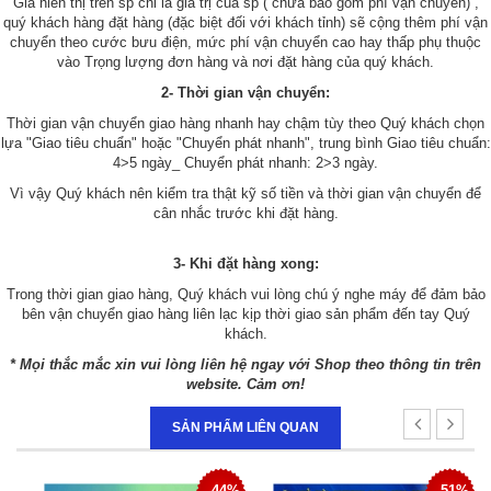
Giá hiển thị trên sp chỉ là giá trị của sp ( chưa bao gồm phí vận chuyển) ,
quý khách hàng đặt hàng (đặc biệt đối với khách tỉnh) sẽ cộng thêm phí vận
chuyển theo cước bưu điện, mức phí vận chuyển cao hay thấp phụ thuộc
vào Trọng lượng đơn hàng và nơi đặt hàng của quý khách.
2- Thời gian vận chuyển:
Thời gian vận chuyển giao hàng nhanh hay chậm tùy theo Quý khách chọn
lựa "Giao tiêu chuẩn" hoặc "Chuyển phát nhanh", trung bình Giao tiêu chuẩn:
4>5 ngày_ Chuyển phát nhanh: 2>3 ngày.
Vì vậy Quý khách nên kiểm tra thật kỹ số tiền và thời gian vận chuyển để
cân nhắc trước khi đặt hàng.
3- Khi đặt hàng xong:
Trong thời gian giao hàng, Quý khách vui lòng chú ý nghe máy để đảm bảo
bên vận chuyển giao hàng liên lạc kịp thời giao sản phẩm đến tay Quý
khách.
* Mọi thắc mắc xin vui lòng liên hệ ngay với Shop theo thông tin trên
website. Cảm ơn!
SẢN PHẨM LIÊN QUAN
6%
- 44%
- 51%