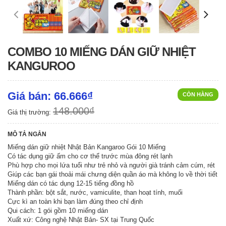
COMBO 10 MIẾNG DÁN GIỮ NHIỆT
KANGUROO
Giá bán: 66.666₫
CÒN HÀNG
148.000₫
Giá thị trường:
MÔ TẢ NGẮN
Miếng dán giữ nhiệt Nhật Bản Kangaroo Gói 10 Miếng
Có tác dụng giữ ấm cho cơ thể trước mùa đông rét lạnh
Phù hợp cho mọi lứa tuổi như trẻ nhỏ và người già tránh cảm cúm, rét
Giúp các bạn gái thoải mái chưng diện quần áo mà không lo về thời tiết
Miếng dán có tác dụng 12-15 tiếng đồng hồ
Thành phần: bột sắt, nước, vamiculite, than hoạt tính, muối
Cực kì an toàn khi bạn làm đúng theo chỉ định
Qui cách: 1 gói gồm 10 miếng dán
Xuất xứ: Công nghệ Nhật Bản- SX tại Trung Quốc