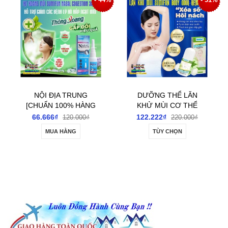
NỘI ĐỊA TRUNG
DƯỠNG THỂ LĂN
[CHUẨN 100% HÀNG
KHỬ MÙI CƠ THỂ
CTY]- XỊT XOANG MŨI
SUMIFUN BODY
66.666₫
122.222₫
120.000₫
220.000₫
SUMIFUN NASAL
ODOUR REMOVER
MUA HÀNG
TÙY CHỌN
COGESTION HỖ TRỢ
ROLL-ON 60ML-
GIẢM CÁC BỆNH LÝ
ĐÁNH BAY GIẢM TIẾT
HÔ HẤP NGẠT MŨI
MÙI HÔI NÁCH, HÔI
CHÂN, SE KHÔ HẾT
THÂM CHO NAM NỮ