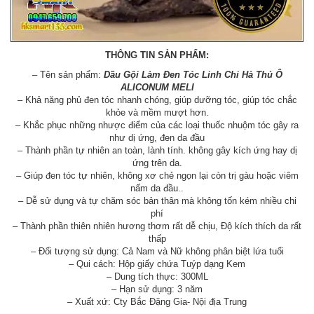
THÔNG TIN SẢN PHẨM:
– Tên sản phẩm:
Dầu Gội Làm Đen Tóc Linh Chi Hà Thủ Ô
ALICONUM MELI
– Khả năng phủ đen tóc nhanh chóng, giúp dưỡng tóc, giúp tóc chắc
khỏe và mềm mượt hơn.
– Khắc phục những nhược điểm của các loại thuốc nhuộm tóc gây ra
như dị ứng, đen da đầu
– Thành phần tự nhiên an toàn, lành tính. không gây kích ứng hay dị
ứng trên da.
– Giúp đen tóc tự nhiên, không xơ chẻ ngọn lại còn trị gàu hoặc viêm
nấm da đầu..
– Dễ sử dụng và tự chăm sóc bản thân mà không tốn kém nhiều chi
phí
– Thành phần thiên nhiên hương thơm rất dễ chịu, Độ kích thích da rất
thấp
– Đối tượng sử dụng: Cả Nam và Nữ không phân biệt lứa tuổi
– Qui cách: Hộp giấy chứa Tuýp dạng Kem
– Dung tích thực: 300ML
– Hạn sử dụng: 3 năm
– Xuất xứ: Cty Bắc Đặng Gia- Nội địa Trung