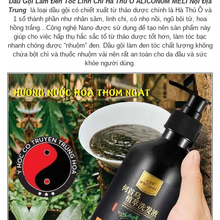
Dầu Gội Làm Đen Tóc Linh Chi Hà Thủ Ô ALICONUM MELI Nội Địa
Trung
là loại dầu gội có chiết xuất từ thảo dược chính là Hà Thủ Ô và
1 số thành phần như nhân sâm, linh chi, cỏ nhọ nồi, ngũ bội tử, hoa
hồng trắng…Công nghệ Nano được sử dụng để tạo nên sản phẩm này
giúp cho việc hấp thụ hắc sắc tố từ thảo dược tốt hơn, làm tóc bạc
nhanh chóng được “nhuộm” đen. Dầu gội làm đen tóc chất lượng không
chứa bột chì và thuốc nhuộm vải nên rất an toàn cho da đầu và sức
khỏe người dùng.