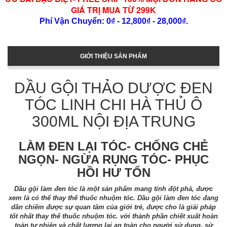
GIÁ TRỊ MUA TỪ 299K
Phí Vận Chuyển: 0₫ - 12,800₫ - 28,000₫.
GIỚI THIỆU SẢN PHẨM
DẦU GỘI THẢO DƯỢC ĐEN
TÓC LINH CHI HÀ THỦ Ô
300ML NỘI ĐỊA TRUNG
LÀM ĐEN LẠI TÓC- CHỐNG CHẺ
NGỌN- NGỪA RỤNG TÓC- PHỤC
HỒI HƯ TỔN
Dầu gội làm đen tóc là một sản phẩm mang tính đột phá, được
xem là có thể thay thế thuốc nhuộm tóc. Dầu gội làm đen tóc đang
dần chiếm được sự quan tâm của giới trẻ, được cho là giải pháp
tốt nhất thay thế thuốc nhuộm tóc. với thành phần chiết xuất hoàn
toàn tự nhiên và chất lượng lại an toàn cho người sử dụng, sử