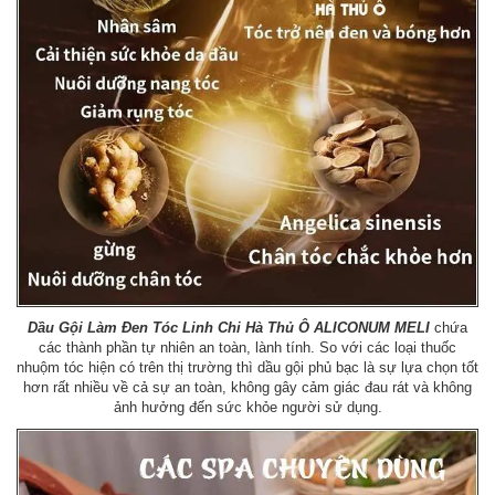
Dầu Gội Làm Đen Tóc Linh Chi Hà Thủ Ô ALICONUM MELI
chứa
các thành phần tự nhiên an toàn, lành tính. So với các loại thuốc
nhuộm tóc hiện có trên thị trường thì dầu gội phủ bạc là sự lựa chọn tốt
hơn rất nhiều về cả sự an toàn, không gây cảm giác đau rát và không
ảnh hưởng đến sức khỏe người sử dụng.