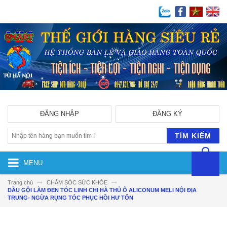
ĐĂNG NHẬP
ĐĂNG KÝ
TÌM KIẾM
MENU
Trang chủ
CHĂM SÓC SỨC KHỎE
DẦU GỘI LÀM ĐEN TÓC LINH CHI HÀ THỦ Ô ALICONUM MELI NỘI ĐỊA
TRUNG- NGỪA RỤNG TÓC PHỤC HỒI HƯ TỔN