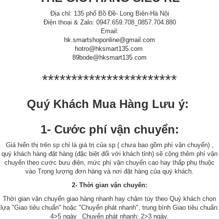
Địa chỉ: 135 phố Bồ Đề- Long Biên-Hà Nội
Điện thoại & Zalo: 0947.659.708_0857.704.880
Email:
hk.smartshoponline@gmail.com
hotro@hksmart135.com
89bode@hksmart135.com
***********************
Quý Khách Mua Hàng Lưu ý:
1- Cước phí vận chuyển:
Giá hiển thị trên sp chỉ là giá trị của sp ( chưa bao gồm phí vận chuyển) ,
quý khách hàng đặt hàng (đặc biệt đối với khách tỉnh) sẽ cộng thêm phí vận
chuyển theo cước bưu điện, mức phí vận chuyển cao hay thấp phụ thuộc
vào Trọng lượng đơn hàng và nơi đặt hàng của quý khách.
2- Thời gian vận chuyển:
Thời gian vận chuyển giao hàng nhanh hay chậm tùy theo Quý khách chọn
lựa "Giao tiêu chuẩn" hoặc "Chuyển phát nhanh", trung bình Giao tiêu chuẩn:
4>5 ngày_ Chuyển phát nhanh: 2>3 ngày.