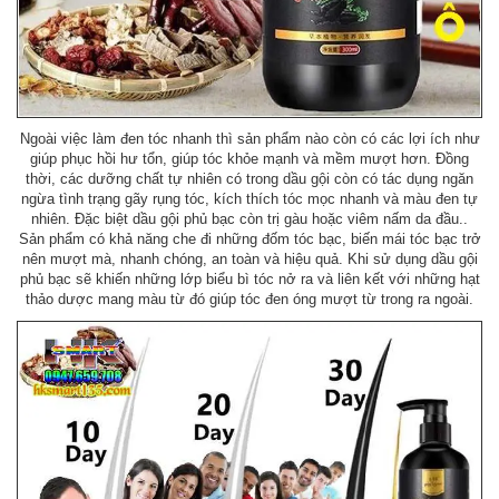
Ngoài việc làm đen tóc nhanh thì sản phẩm nào còn có các lợi ích như
giúp phục hồi hư tổn, giúp tóc khỏe mạnh và mềm mượt hơn. Đồng
thời, các dưỡng chất tự nhiên có trong dầu gội còn có tác dụng ngăn
ngừa tình trạng gãy rụng tóc, kích thích tóc mọc nhanh và màu đen tự
nhiên. Đặc biệt dầu gội phủ bạc còn trị gàu hoặc viêm nấm da đầu..
Sản phẩm có khả năng che đi những đốm tóc bạc, biến mái tóc bạc trở
nên mượt mà, nhanh chóng, an toàn và hiệu quả. Khi sử dụng dầu gội
phủ bạc sẽ khiến những lớp biểu bì tóc nở ra và liên kết với những hạt
thảo dược mang màu từ đó giúp tóc đen óng mượt từ trong ra ngoài.