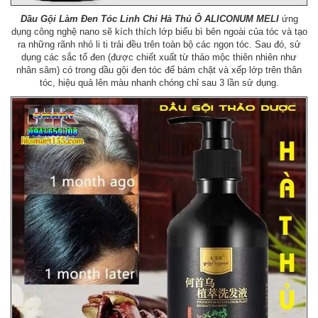
Dầu Gội Làm Đen Tóc Linh Chi Hà Thủ Ô ALICONUM MELI
ứng
dụng công nghệ nano sẽ kích thích lớp biểu bì bên ngoài của tóc và tạo
ra những rãnh nhỏ li ti trải đều trên toàn bộ các ngọn tóc. Sau đó, sử
dụng các sắc tố đen (được chiết xuất từ thảo mộc thiên nhiên như
nhân sâm) có trong dầu gội đen tóc để bám chặt và xếp lớp trên thân
tóc, hiệu quả lên màu nhanh chóng chỉ sau 3 lần sử dụng.