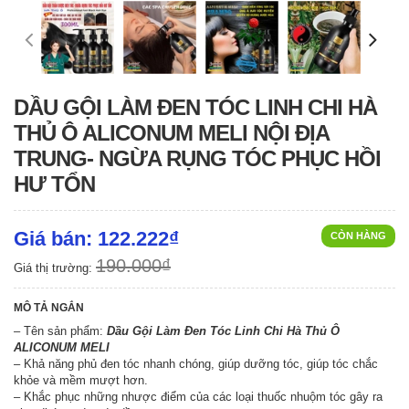
DẦU GỘI LÀM ĐEN TÓC LINH CHI HÀ
THỦ Ô ALICONUM MELI NỘI ĐỊA
TRUNG- NGỪA RỤNG TÓC PHỤC HỒI
HƯ TỔN
Giá bán: 122.222₫
CÒN HÀNG
190.000₫
Giá thị trường:
MÔ TẢ NGẮN
– Tên sản phẩm:
Dầu Gội Làm Đen Tóc Linh Chi Hà Thủ Ô
ALICONUM MELI
– Khả năng phủ đen tóc nhanh chóng, giúp dưỡng tóc, giúp tóc chắc
khỏe và mềm mượt hơn.
– Khắc phục những nhược điểm của các loại thuốc nhuộm tóc gây ra