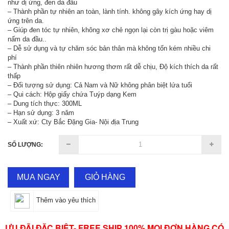
như dị ứng, đen da đầu
– Thành phần tự nhiên an toàn, lành tính. không gây kích ứng hay dị
ứng trên da.
– Giúp đen tóc tự nhiên, không xơ chẻ ngọn lại còn trị gàu hoặc viêm
nấm da đầu..
– Dễ sử dụng và tự chăm sóc bản thân mà không tốn kém nhiều chi
phí
– Thành phần thiên nhiên hương thơm rất dễ chịu, Độ kích thích da rất
thấp
– Đối tượng sử dụng: Cả Nam và Nữ không phân biệt lứa tuổi
– Qui cách: Hộp giấy chứa Tuýp dạng Kem
– Dung tích thực: 300ML
– Hạn sử dụng: 3 năm
– Xuất xứ: Cty Bắc Đặng Gia- Nội địa Trung
SỐ LƯỢNG:
MUA NGAY
GIỎ HÀNG
Thêm vào yêu thích
ƯU ĐÃI ĐẶC BIỆT- FREE SHIP 100% MỌI ĐƠN HÀNG CÓ