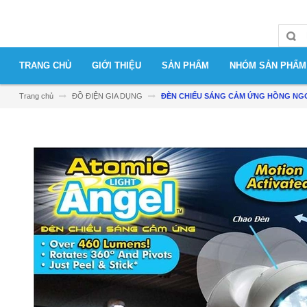
TRANG CHỦ
GIỚI THIỆU
SẢN PHẨM
NHÓM SẢN PHẨM
Trang chủ
ĐỒ ĐIỆN GIA DỤNG
ĐÈN CHIẾU SÁNG CẢM ỨNG HỒNG NGO