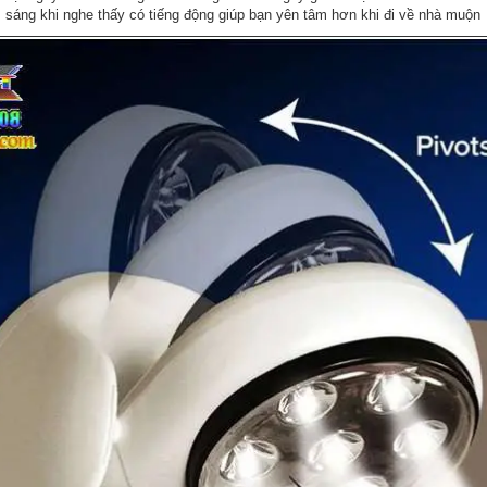
sáng khi nghe thấy có tiếng động giúp bạn yên tâm hơn khi đi về nhà muộn