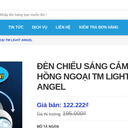
TIN TỨC
DỊCH VỤ
LIÊN HỆ
KIỂM TRA ĐƠN HÀNG
ẠI TM LIGHT ANGEL
ĐÈN CHIẾU SÁNG CẢ
HỒNG NGOẠI TM LIGH
ANGEL
Giá bán: 122.222₫
195.000₫
Giá thị trường:
MÔ TẢ NGẮN