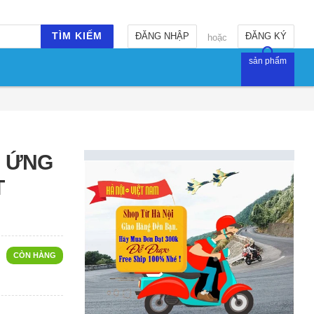
TÌM KIẾM
ĐĂNG NHẬP
ĐĂNG KÝ
hoặc
sản phẩm
M ỨNG
T
CÒN HÀNG