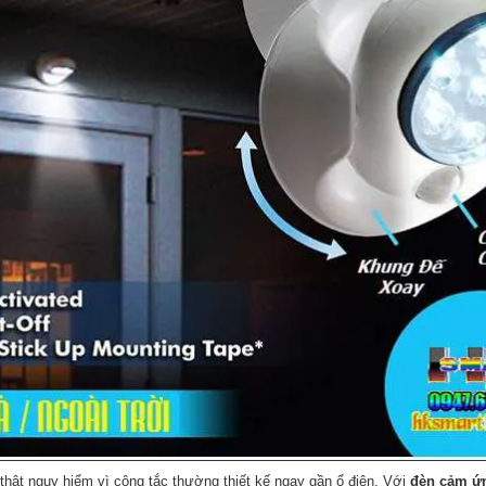
thật nguy hiểm vì công tắc thường thiết kế ngay gần ổ điện. Với
đèn cảm ứ