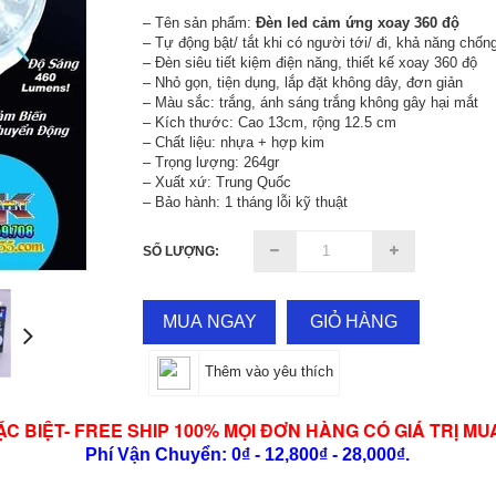
– Tên sản phẩm:
Đèn led cảm ứng xoay 360 độ
– Tự động bật/ tắt khi có người tới/ đi, khả năng chố
– Đèn siêu tiết kiệm điện năng, thiết kế xoay 360 độ
– Nhỏ gọn, tiện dụng, lắp đặt không dây, đơn giản
– Màu sắc: trắng, ánh sáng trắng không gây hại mắt
– Kích thước: Cao 13cm, rộng 12.5 cm
– Chất liệu: nhựa + hợp kim
– Trọng lượng: 264gr
– Xuất xứ: Trung Quốc
– Bảo hành: 1 tháng lỗi kỹ thuật
SỐ LƯỢNG:
MUA NGAY
GIỎ HÀNG
Thêm vào yêu thích
ẶC BIỆT- FREE SHIP 100% MỌI ĐƠN HÀNG CÓ GIÁ TRỊ MU
Phí Vận Chuyển: 0₫ - 12,800₫ - 28,000₫.