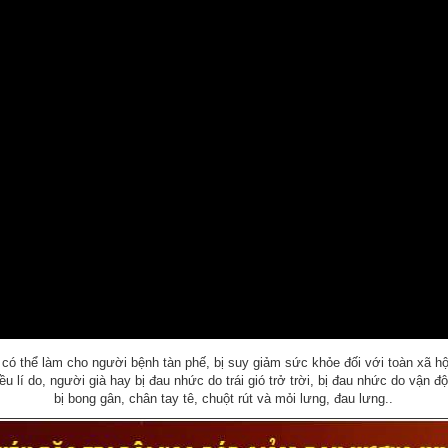
 có thể làm cho người bệnh tàn phế, bị suy giảm sức khỏe đối với toàn xã 
ều lí do, người già hay bị đau nhức do trái gió trở trời, bị đau nhức do vận 
bị bong gân, chân tay tê, chuột rút và mỏi lưng, đau lưng..