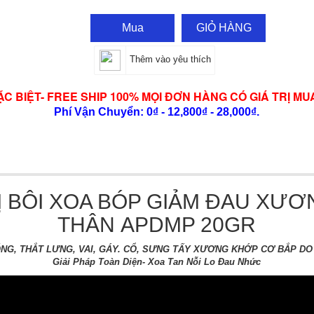
Mua
GIỎ HÀNG
Thêm vào yêu thích
ẶC BIỆT- FREE SHIP 100% MỌI ĐƠN HÀNG CÓ GIÁ TRỊ MU
Phí Vận Chuyển: 0₫ - 12,800₫ - 28,000₫.
Ị BÔI XOA BÓP GIẢM ĐAU XƯ
THÂN APDMP 20GR
ỐNG, THẮT LƯNG, VAI, GÁY. CỔ, SƯNG TẤY XƯƠNG KHỚP CƠ BẮP DO
Giải Pháp Toàn Diện- Xoa Tan Nỗi Lo Đau Nhức