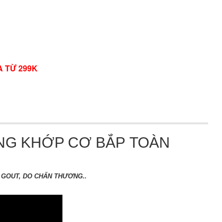
A TỪ 299K
ƠNG KHỚP CƠ BẮP TOÀN
 GOUT, DO CHẤN THƯƠNG..