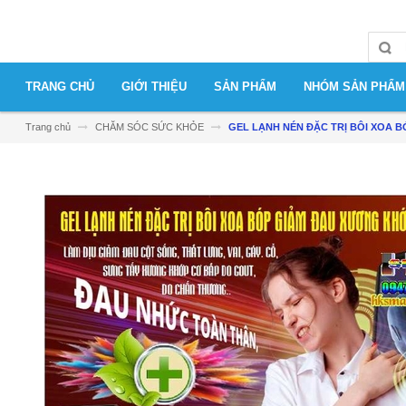
TRANG CHỦ
GIỚI THIỆU
SẢN PHẨM
NHÓM SẢN PHẨM
Trang chủ
CHĂM SÓC SỨC KHỎE
GEL LẠNH NÉN ĐẶC TRỊ BÔI XOA 