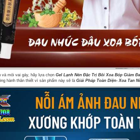
 và mỏi vai gáy, hãy lựa chọn
Gel Lạnh Nén Đặc Trị Bôi Xoa Bóp Giảm 
g hành thân thiết vì sản phẩm này sẽ là
Giải Pháp Toàn Diện- Xoa Tan N