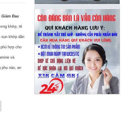
p Giảm Đau
ương khớp, tê
n sụn khớp dần
 phù hợp cho
samine và
g phụ nào, an