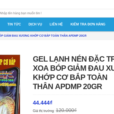
TIN TỨC
DỊCH VỤ
LIÊN HỆ
KIỂM TRA ĐƠN HÀNG
BÓP GIẢM ĐAU XƯƠNG KHỚP CƠ BẮP TOÀN THÂN APDMP 20GR
GEL LẠNH NÉN ĐẶC TR
XOA BÓP GIẢM ĐAU 
KHỚP CƠ BẮP TOÀN
THÂN APDMP 20GR
44.444₫
120.000₫
Giá thị trường: