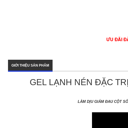
ƯU ĐÃI Đ
GIỚI THIỆU SẢN PHẨM
GEL LẠNH NÉN ĐẶC TR
LÀM DỊU GIẢM ĐAU CỘT S