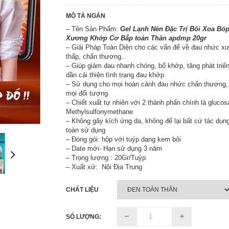
MÔ TẢ NGẮN
– Tên Sản Phẩm:
Gel Lạnh Nén Đặc Trị Bôi Xoa Bó
Xương Khớp Cơ Bắp toàn Thân apdmp 20gr
– Giải Pháp Toàn Diện cho các vấn để về đau nhức x
thấp, chấn thương..
– Giúp giảm đau nhanh chóng, bổ khớp, tăng phát triể
dần cải thiện tình trạng đau khớp
– Sử dụng cho mọi hoàn cảnh đau nhức chấn thương,
mọi đối tượng
– Chiết xuất tự nhiên với 2 thành phấn chính là gluco
Methylsulfonymethane
– Không gây kích ứng da, không để lại bất cứ tác dụn
toàn sử dụng
– Đóng gói: hộp với tuýp dạng kem bôi
– Date mới- Hạn sử dụng 3 năm
– Trọng lượng : 20Gr/Tuýp
– Xuất xứ: Nội Địa Trung
CHẤT LIỆU
SỐ LƯỢNG: