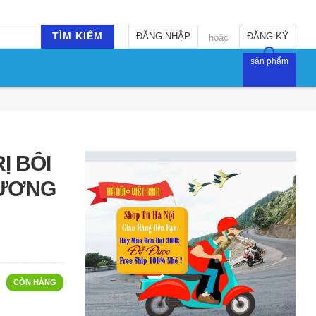
TÌM KIẾM
ĐĂNG NHẬP
ĐĂNG KÝ
hoặc
sản phẩm
Ị BÔI
XƯƠNG
CÒN HÀNG