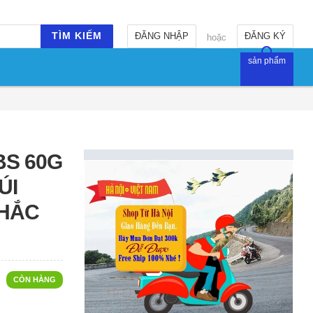
TÌM KIẾM
ĐĂNG NHẬP
ĐĂNG KÝ
hoặc
sản phẩm
BS 60G
ÚI
CHẮC
CÒN HÀNG