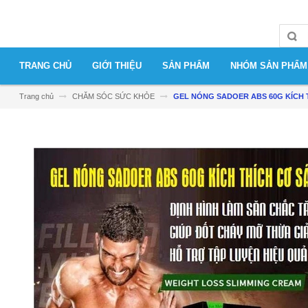
TRANG CHỦ
GIỚI THIỆU
SẢN PHẨM
NHÓM SẢN PHẨM
Trang chủ
CHĂM SÓC SỨC KHỎE
GEL NÓNG SADOER ABS 60G KÍCH 