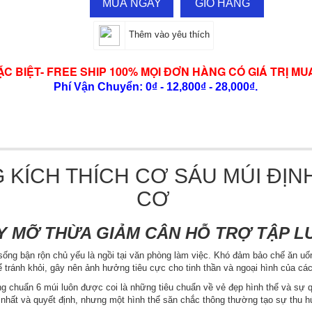
MUA NGAY
GIỎ HÀNG
Thêm vào yêu thích
ẶC BIỆT- FREE SHIP 100% MỌI ĐƠN HÀNG CÓ GIÁ TRỊ MU
Phí Vận Chuyển: 0₫ - 12,800₫ - 28,000₫.
 KÍCH THÍCH CƠ SÁU MÚI ĐỊN
CƠ
Y MỠ THỪA GIẢM CÂN HỖ TRỢ TẬP L
sống bận rộn chủ yếu là ngồi tại văn phòng làm việc. Khó đảm bảo chế ăn u
ể tránh khỏi, gây nên ảnh hưởng tiêu cực cho tinh thần và ngoại hình của các
ng chuẩn 6 múi luôn được coi là những tiêu chuẩn về vẻ đẹp hình thể và sự
 nhất và quyết định, nhưng một hình thể săn chắc thông thường tạo sự thu h