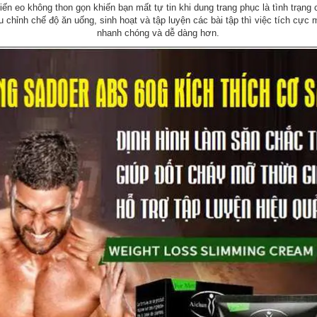
n eo không thon gọn khiến bạn mất tự tin khi dung trang phục là tình trạn
ều chỉnh chế độ ăn uống, sinh hoạt và tập luyện các bài tập thì việc tích cự
nhanh chóng và dễ dàng hơn.