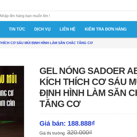
TIN TỨC
DỊCH VỤ
LIÊN HỆ
KIỂM TRA ĐƠN HÀNG
THÍCH CƠ SÁU MÚI ĐỊNH HÌNH LÀM SĂN CHẮC TĂNG CƠ
GEL NÓNG SADOER A
KÍCH THÍCH CƠ SÁU M
ĐỊNH HÌNH LÀM SĂN 
TĂNG CƠ
Giá bán: 188.888₫
320.000₫
Giá thị trường: