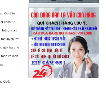
ích Cơ Sáu
một cách tự
n toàn, nhanh
 tập luyện trở
g gây hại cho
 toàn và lành
ng.
ng Quốc