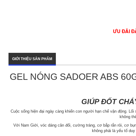
ƯU ĐÃI Đ
GIỚI THIỆU SẢN PHẨM
GEL NÓNG SADOER ABS 60G
GIÚP ĐỐT CHÁ
Cuộc sống hiện đại ngày càng khiến con người hạn chế vận động. Lối 
không th
Với Nam Giới, vóc dáng cân đối, cường tráng, cơ bắp rắn rỏi, cơ bụ
không phải là yếu tố duy