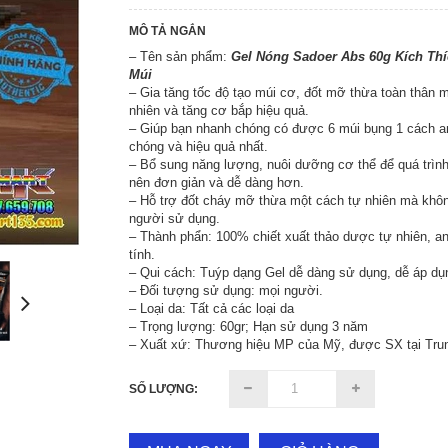
MÔ TẢ NGẮN
– Tên sản phẩm:
Gel Nóng Sadoer Abs 60g Kích Th
Múi
– Gia tăng tốc độ tạo múi cơ, đốt mỡ thừa toàn thân 
nhiên và tăng cơ bắp hiệu quả.
– Giúp bạn nhanh chóng có được 6 múi bụng 1 cách a
chóng và hiệu quả nhất.
– Bổ sung năng lượng, nuôi dưỡng cơ thể để quá trình
nên đơn giản và dễ dàng hơn.
– Hỗ trợ đốt cháy mỡ thừa một cách tự nhiên mà khôn
người sử dụng.
– Thành phẩn: 100% chiết xuất thảo dược tự nhiên, an
tính.
– Qui cách: Tuýp dạng Gel dễ dàng sử dụng, dễ áp dụ
– Đối tượng sử dụng: mọi người.
– Loại da: Tất cả các loại da
– Trọng lượng: 60gr; Hạn sử dụng 3 năm
– Xuất xứ: Thương hiệu MP của Mỹ, được SX tại Tru
SỐ LƯỢNG: