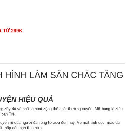
A TỪ 299K
H HÌNH LÀM SĂN CHẮC TĂNG
UYỆN HIỆU QUẢ
ống đầy đủ và những hoạt động thể chất thường xuyên. Mỡ bụng là điều
 bạn Trẻ.
 quyến rũ của người đàn ông từ xưa đến nay. Về mặt tình dục, mặc dù
út, hấp dẫn bạn tình hơn.