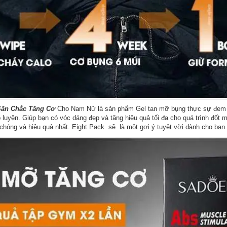
Săn Chắc Tăng Cơ
Cho Nam Nữ là sản phẩm Gel tan mỡ bụng thực sự đem lại 
tập luyện. Giúp bạn có vóc dáng đẹp và tăng hiệu quả tối đa cho quá trình đ
chóng và hiệu quả nhất. Eight Pack sẽ là một gợi ý tuyệt vời dành cho bạn