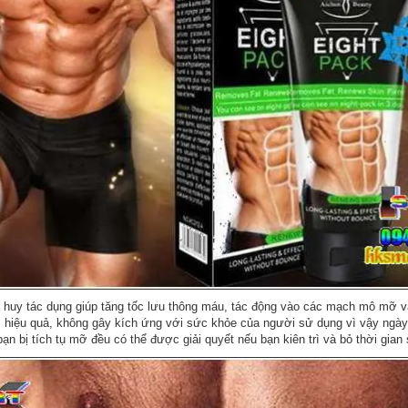
 huy tác dụng giúp tăng tốc lưu thông máu, tác động vào các mạch mô mỡ v
m hiệu quả, không gây kích ứng với sức khỏe của người sử dụng vì vậy ngày
 bạn bị tích tụ mỡ đều có thể được giải quyết nếu bạn kiên trì và bỏ thời gia