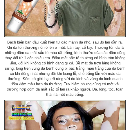
Bạch biến ban đầu xuất hiện từ các mảnh da nhỏ, sau đó lan dần ra.
Khi da tổn thương nổi rõ lên ở mặt, bàn tay, cổ tay. Thương tổn da là
những đốm da mất sắc tố màu rất trắng, kích thước của các đốm cũng
thay đổi từ 1 đến nhiều cm. Đốm mất sắc tố thường có hình tròn không
đều, đôi khi không có hình dạng gì cả. Bề mặt da trơn láng không
sưng, lông trên vùng da bệnh cũng bị bạc trắng, màu trắng của da bệnh
có khi đồng nhất nhưng đôi khi loang lỗ, chỗ trắng lẫn với màu da
thường. Đốm có giới hạn rõ ràng với da lành và vùng da lành quanh
đốm đậm màu hơn da thường. Tuy hiếm nhưng cũng có một vài
trường hợp đốm da mất sắc tố lan ra khắp người. Da, lông, tóc, toàn
thân là một màu trắng.