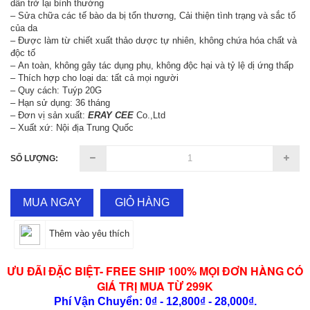
dần trở lại bình thường
– Sửa chữa các tế bào da bị tổn thương, Cải thiện tình trạng và sắc tố
của da
– Được làm từ chiết xuất thảo dược tự nhiên, không chứa hóa chất và
độc tố
– An toàn, không gây tác dụng phụ, không độc hại và tỷ lệ dị ứng thấp
– Thích hợp cho loại da: tất cả mọi người
– Quy cách: Tuýp 20G
– Hạn sử dụng: 36 tháng
– Đơn vị sản xuất:
ERAY CEE
Co.,Ltd
– Xuất xứ: Nội địa Trung Quốc
SỐ LƯỢNG:
MUA NGAY
GIỎ HÀNG
Thêm vào yêu thích
ƯU ĐÃI ĐẶC BIỆT- FREE SHIP 100% MỌI ĐƠN HÀNG CÓ
GIÁ TRỊ MUA TỪ 299K
Phí Vận Chuyển: 0₫ - 12,800₫ - 28,000₫.