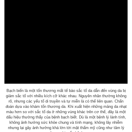
Bạch biến là một tổn thương mất tế bào sắc tố da dẫn đến vùng da bị
giảm sắc tố với nhiều kích cỡ khác nhau. Nguyên nhân thường không
rõ, nhưng các yếu tố di truyền và tự miễn là có thể liên quan. Chẩn
đoán dựa vào khám tổn thương da. Khi xuất hiện những mảng da nhạt
màu hơn so với sắc tố da ở những vùng khác trên cơ thể, đây là một
dấu hiệu thường thấy của bệnh bạch biết. Dù là một bệnh lý lành tính,
không ảnh hưởng sức khỏe chung và tính mạng, không lây nhiễm
nhưng lại gây ảnh hưởng khá lớn tới mặt thẩm mỹ cũng như tâm lý