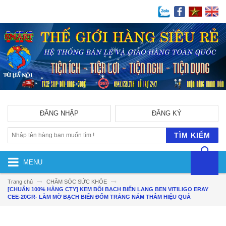
ĐĂNG NHẬP
ĐĂNG KÝ
TÌM KIẾM
MENU
Trang chủ
CHĂM SÓC SỨC KHỎE
[CHUẨN 100% HÀNG CTY] KEM BÔI BẠCH BIẾN LANG BEN VITILIGO ERAY
CEE-20GR- LÀM MỜ BẠCH BIẾN ĐỐM TRẮNG NÁM THÂM HIỆU QUẢ