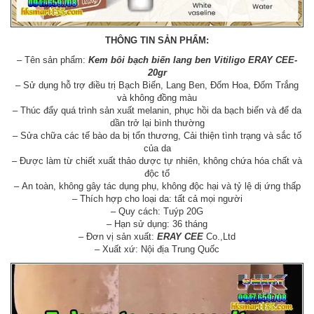
THÔNG TIN SẢN PHẨM:
– Tên sản phẩm:
Kem bôi bạch biến lang ben Vitiligo ERAY CEE-
20gr
– Sử dụng hỗ trợ điều trị Bạch Biến, Lang Ben, Đốm Hoa, Đốm Trắng
và không đồng màu
– Thúc đẩy quá trình sản xuất melanin, phục hồi da bạch biến và để da
dần trở lại bình thường
– Sửa chữa các tế bào da bị tổn thương, Cải thiện tình trạng và sắc tố
của da
– Được làm từ chiết xuất thảo dược tự nhiên, không chứa hóa chất và
độc tố
– An toàn, không gây tác dụng phụ, không độc hại và tỷ lệ dị ứng thấp
– Thích hợp cho loại da: tất cả mọi người
– Quy cách: Tuýp 20G
– Hạn sử dụng: 36 tháng
– Đơn vị sản xuất:
ERAY CEE
Co.,Ltd
– Xuất xứ: Nội địa Trung Quốc