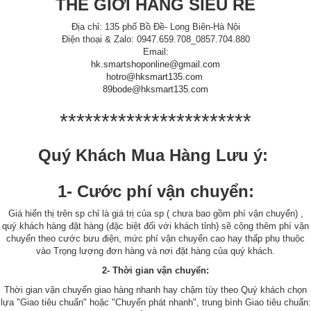
THẾ GIỚI HÀNG SIÊU RẺ
Địa chỉ: 135 phố Bồ Đề- Long Biên-Hà Nội
Điện thoại & Zalo: 0947.659.708_0857.704.880
Email:
hk.smartshoponline@gmail.com
hotro@hksmart135.com
89bode@hksmart135.com
***********************
Quý Khách Mua Hàng Lưu ý:
1- Cước phí vận chuyển:
Giá hiển thị trên sp chỉ là giá trị của sp ( chưa bao gồm phí vận chuyển) ,
quý khách hàng đặt hàng (đặc biệt đối với khách tỉnh) sẽ cộng thêm phí vận
chuyển theo cước bưu điện, mức phí vận chuyển cao hay thấp phụ thuộc
vào Trọng lượng đơn hàng và nơi đặt hàng của quý khách.
2- Thời gian vận chuyển:
Thời gian vận chuyển giao hàng nhanh hay chậm tùy theo Quý khách chọn
lựa "Giao tiêu chuẩn" hoặc "Chuyển phát nhanh", trung bình Giao tiêu chuẩn: