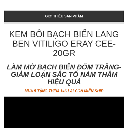
GIỚI THIỆU SẢN PHẨM
KEM BÔI BẠCH BIẾN LANG
BEN VITILIGO ERAY CEE-
20GR
LÀM MỜ BẠCH BIẾN ĐỐM TRẮNG-
GIẢM LOẠN SẮC TỐ NÁM THÂM
HIỆU QUẢ
MUA 5 TẶNG THÊM 1=6 LẠI CÒN MIỄN SHIP