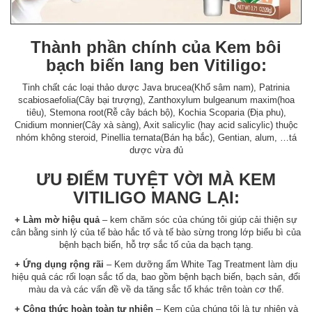
Thành phần chính của Kem bôi
bạch biến lang ben Vitiligo:
Tinh chất các loại thảo dược Java brucea(Khổ sâm nam), Patrinia
scabiosaefolia(Cây bại trượng), Zanthoxylum bulgeanum maxim(hoa
tiêu), Stemona root(Rễ cây bách bộ), Kochia Scoparia (Địa phu),
Cnidium monnier(Cây xà sàng), Axit salicylic (hay acid salicylic) thuộc
nhóm không steroid, Pinellia ternata(Bán hạ bắc), Gentian, alum, …tá
dược vừa đủ
ƯU ĐIỂM TUYỆT VỜI MÀ KEM
VITILIGO MANG LẠI:
+ Làm mờ hiệu quả
– kem chăm sóc của chúng tôi giúp cải thiện sự
cân bằng sinh lý của tế bào hắc tố và tế bào sừng trong lớp biểu bì của
bệnh bạch biến, hỗ trợ sắc tố của da bạch tạng.
+ Ứng dụng rộng rãi
– Kem dưỡng ẩm White Tag Treatment làm dịu
hiệu quả các rối loạn sắc tố da, bao gồm bệnh bạch biến, bạch sản, đổi
màu da và các vấn đề về da tăng sắc tố khác trên toàn cơ thể.
+ Công thức hoàn toàn tự nhiên
– Kem của chúng tôi là tự nhiên và