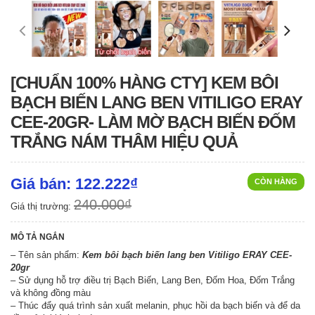
[CHUẨN 100% HÀNG CTY] KEM BÔI
BẠCH BIẾN LANG BEN VITILIGO ERAY
CEE-20GR- LÀM MỜ BẠCH BIẾN ĐỐM
TRẮNG NÁM THÂM HIỆU QUẢ
Giá bán: 122.222₫
CÒN HÀNG
240.000₫
Giá thị trường:
MÔ TẢ NGẮN
– Tên sản phẩm:
Kem bôi bạch biến lang ben Vitiligo ERAY CEE-
20gr
– Sử dụng hỗ trợ điều trị Bạch Biến, Lang Ben, Đốm Hoa, Đốm Trắng
và không đồng màu
– Thúc đẩy quá trình sản xuất melanin, phục hồi da bạch biến và để da