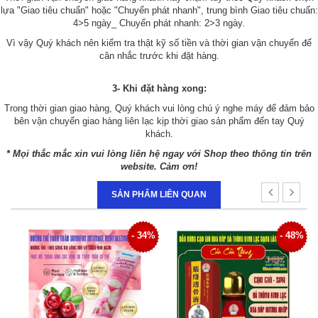
lựa "Giao tiêu chuẩn" hoặc "Chuyển phát nhanh", trung bình Giao tiêu chuẩn:
4>5 ngày_ Chuyển phát nhanh: 2>3 ngày.
Vì vậy Quý khách nên kiểm tra thật kỹ số tiền và thời gian vận chuyển để
cân nhắc trước khi đặt hàng.
3- Khi đặt hàng xong:
Trong thời gian giao hàng, Quý khách vui lòng chú ý nghe máy để đảm bảo
bên vận chuyển giao hàng liên lạc kịp thời giao sản phẩm đến tay Quý
khách.
* Mọi thắc mắc xin vui lòng liên hệ ngay với Shop theo thông tin trên
website. Cảm ơn!
SẢN PHẨM LIÊN QUAN
1%
- 34%
- 48%