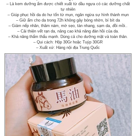
– Là kem dưỡng ẩm được chiết xuất từ dầu ngựa có các dưỡng chất
tự nhiên
– Giúp phục hồi da do hư tổn từ mụn, ngăn ngừa sự hình thành mụn
– Giữ ẩm cho da trong 72h không gây bóng nhờn, bí bít da
– Giảm nếp nhăn, thâm nám, mờ sẹo, tàn nhang, sạm da, đồi mồi..
– Cải thiện vết rạn da, nâng cao khả năng đàn hồi của da.
– Khả năng thẩm thấu mạnh. Dùng cả cho dưỡng mặt và toàn thân.
– Qui cách: Hộp 30Gr hoặc Tuýp 30GR
– Xuất xứ: Hàng nội địa Trung Quốc