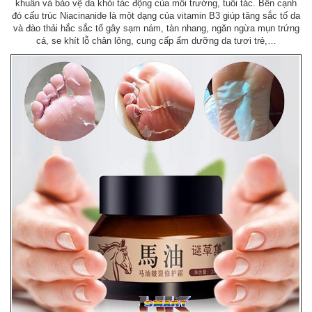
khuẩn và bảo vệ da khỏi tác động của môi trường, tuổi tác. Bên cạnh
đó cấu trúc Niacinanide là một dạng của vitamin B3 giúp tăng sắc tố da
và đào thải hắc sắc tố gây sạm nám, tàn nhang, ngăn ngừa mụn trứng
cá, se khít lỗ chân lông, cung cấp ẩm dưỡng da tươi trẻ,…