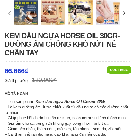
KEM DẦU NGỰA HORSE OIL 30GR-
DƯỠNG ẨM CHỐNG KHÔ NỨT NẺ
CHÂN TAY
66.666₫
CÒN HÀNG
120.000₫
Giá thị trường:
MÔ TẢ NGẮN
– Tên sản phẩm:
Kem dầu ngựa Horse Oil Cream 30Gr
– Là kem dưỡng ẩm được chiết xuất từ dầu ngựa có các dưỡng chất
tự nhiên
– Giúp phục hồi da do hư tổn từ mụn, ngăn ngừa sự hình thành mụn
– Giữ ẩm cho da trong 72h không gây bóng nhờn, bí bít da
– Giảm nếp nhăn, thâm nám, mờ sẹo, tàn nhang, sạm da, đồi mồi..
– Cải thiện vết rạn da, nâng cao khả năng đàn hồi của da.