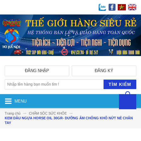
ĐĂNG NHẬP
ĐĂNG KÝ
TÌM KIẾM
MENU
Trang chủ
CHĂM SÓC SỨC KHỎE
KEM DẦU NGỰA HORSE OIL 30GR- DƯỠNG ẨM CHỐNG KHÔ NỨT NẺ CHÂN
TAY