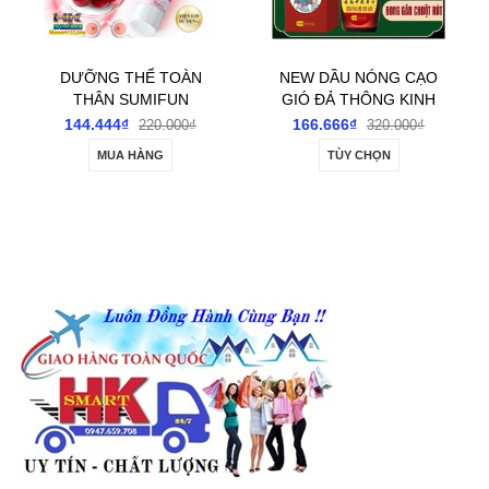
DƯỠNG THỂ TOÀN
NEW DẦU NÓNG CẠO
THÂN SUMIFUN
GIÓ ĐẢ THÔNG KINH
INTIMATE
LẠC CỔN CỔN
144.444₫
166.666₫
220.000₫
320.000₫
REVITALIZING BALM
THÔNG DẠNG LĂN
MUA HÀNG
TÙY CHỌN
20GR- DƯỠNG ẨM,
50ML- GIÚP CẢI
LÀM SÁNG DA VÙNG
THIỆN ĐAU CỔ VAI
KÍN VÀ GIẢM KHÔ
GÁY GIẢM ĐAU NHỨC
NGỨA
XƯƠNG KHỚP