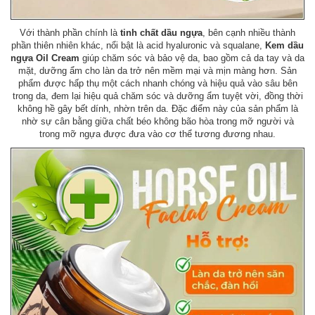
Với thành phần chính là
tinh chất dầu ngựa
, bên cạnh nhiều thành
phần thiên nhiên khác, nổi bật là acid hyaluronic và squalane,
Kem dầu
ngựa Oil Cream
giúp chăm sóc và bảo vệ da, bao gồm cả da tay và da
mặt, dưỡng ẩm cho làn da trở nên mềm mại và mịn màng hơn. Sản
phẩm được hấp thụ một cách nhanh chóng và hiệu quả vào sâu bên
trong da, đem lại hiệu quả chăm sóc và dưỡng ẩm tuyệt vời, đồng thời
không hề gây bết dính, nhờn trên da. Đặc điểm này của sản phẩm là
nhờ sự cân bằng giữa chất béo không bão hòa trong mỡ người và
trong mỡ ngựa được đưa vào cơ thể tương đương nhau.