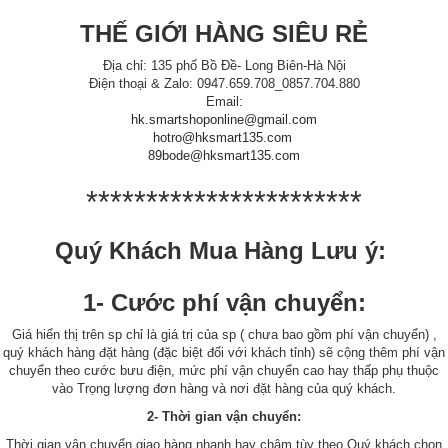
THẾ GIỚI HÀNG SIÊU RẺ
Địa chỉ: 135 phố Bồ Đề- Long Biên-Hà Nội
Điện thoại & Zalo: 0947.659.708_0857.704.880
Email:
hk.smartshoponline@gmail.com
hotro@hksmart135.com
89bode@hksmart135.com
***********************
Quý Khách Mua Hàng Lưu ý:
1- Cước phí vận chuyển:
Giá hiển thị trên sp chỉ là giá trị của sp ( chưa bao gồm phí vận chuyển) ,
quý khách hàng đặt hàng (đặc biệt đối với khách tỉnh) sẽ cộng thêm phí vận
chuyển theo cước bưu điện, mức phí vận chuyển cao hay thấp phụ thuộc
vào Trọng lượng đơn hàng và nơi đặt hàng của quý khách.
2- Thời gian vận chuyển:
Thời gian vận chuyển giao hàng nhanh hay chậm tùy theo Quý khách chọn