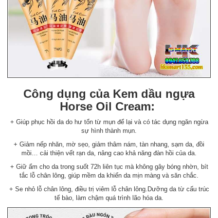
Công dụng của Kem dầu ngựa
Horse Oil Cream:
+ Giúp phục hồi da do hư tổn từ mụn để lại và có tác dụng ngăn ngừa
sự hình thành mụn.
+ Giảm nếp nhăn, mờ sẹo, giảm thâm nám, tàn nhang, sạm da, đồi
mồi… cải thiện vết rạn da, nâng cao khả năng đàn hồi của da.
+ Giữ ẩm cho da trong suốt 72h liên tục mà không gây bóng nhờn, bít
tắc lỗ chân lông, giúp mềm da khiến da mịn màng và săn chắc.
+ Se nhỏ lỗ chân lông, điều trị viêm lỗ chân lông.Dưỡng da từ cấu trúc
tế bào, làm chậm quá trình lão hóa da.