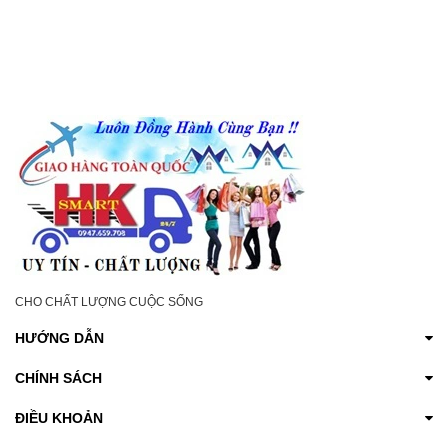
LÀM SÁNG DA VÙNG
THIỆN ĐAU CỔ VAI
KÍN VÀ GIẢM KHÔ
GÁY GIẢM ĐAU NHỨC
NGỨA
XƯƠNG KHỚP
CHO CHẤT LƯỢNG CUỘC SỐNG
HƯỚNG DẪN
CHÍNH SÁCH
ĐIỀU KHOẢN