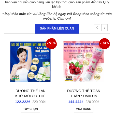
bên vận chuyển giao hàng liên lạc kịp thời giao sản phẩm đến tay Quý
khách.
* Mọi thắc mắc xin vui lòng liên hệ ngay với Shop theo thông tin trên
website. Cảm ơn!
SẢN PHẨM LIÊN QUAN
1%
- 34%
- 48%
DƯỠNG THỂ TOÀN
NEW DẦU NÓNG CẠO
THÂN SUMIFUN
GIÓ ĐẢ THÔNG KINH
INTIMATE
LẠC CỔN CỔN
144.444₫
166.666₫
220.000₫
320.000₫
REVITALIZING BALM
THÔNG DẠNG LĂN
MUA HÀNG
TÙY CHỌN
20GR- DƯỠNG ẨM,
50ML- GIÚP CẢI