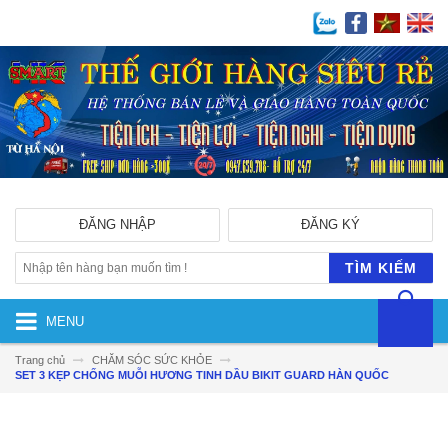
ĐĂNG NHẬP
ĐĂNG KÝ
TÌM KIẾM
MENU
Trang chủ
CHĂM SÓC SỨC KHỎE
SET 3 KẸP CHỐNG MUỖI HƯƠNG TINH DẦU BIKIT GUARD HÀN QUỐC