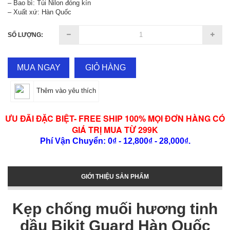
– Bao bì: Túi Nilon đóng kín
– Xuất xứ: Hàn Quốc
SỐ LƯỢNG:
MUA NGAY
GIỎ HÀNG
Thêm vào yêu thích
ƯU ĐÃI ĐẶC BIỆT- FREE SHIP 100% MỌI ĐƠN HÀNG CÓ
GIÁ TRỊ MUA TỪ 299K
Phí Vận Chuyển: 0₫ - 12,800₫ - 28,000₫.
GIỚI THIỆU SẢN PHẨM
Kẹp chống muối hương tinh
dầu Bikit Guard Hàn Quốc