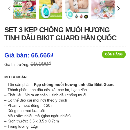
SET 3 KẸP CHỐNG MUỖI HƯƠNG
TINH DẦU BIKIT GUARD HÀN QUỐC
Giá bán: 66.666₫
CÒN HÀNG
99.000₫
Giá thị trường:
MÔ TẢ NGẮN
– Tên sản phẩm:
Kẹp chống muỗi hương tinh dầu Bikit Guard
– Thành phần: tinh dầu cây xả, bạc hà, bạch đàn...
– Chất liệu: Nhựa an toàn + tinh dầu chống muỗi
– Có thể đeo cài mọi nơi theo ý thích
– Phạm vi hoạt động : < 20 m
– Dùng cho mọi lứa tuổi
– Màu sắc: nhiều màu(giao ngẫu nhiên)
– Kích thước: 3.5 x 3.5 x 0.7cm
– Trọng lượng: 12gr