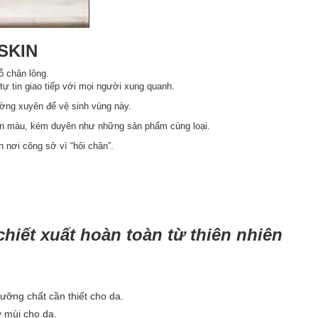
SKIN
ỗ chân lông.
tự tin giao tiếp với mọi người xung quanh.
ường xuyên để vệ sinh vùng này.
xỉn màu, kém duyên như những sản phẩm cùng loại.
 nơi công sở vì “hôi chân”.
hiết xuất hoàn toàn từ thiên nhiên
ưỡng chất cần thiết cho da.
y mùi cho da.