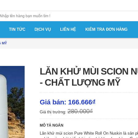
TIN TỨC
DỊCH VỤ
LIÊN HỆ
KIỂM TRA ĐƠN HÀNG
G MỸ
LĂN KHỬ MÙI SCION 
- CHẤT LƯỢNG MỸ
Giá bán: 166.666₫
280.000₫
Giá thị trường:
MÔ TẢ NGẮN
Lăn khử mùi scion Pure White Roll On Nuskin là sản