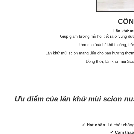
CÔN
Lăn khử mù
Giúp giảm lượng mồ hôi tiết ra ở vùng dướ
Làm cho “cánh” khô thoáng, trắ
Lăn khử mùi scion mang đến cho bạn hương thơm d
Đồng thời, lăn khử mùi Sci
Ưu điểm của lăn khử mùi scion nus
✔
Hạt nhãn
: Là chất chốn
✔
Cảm thả