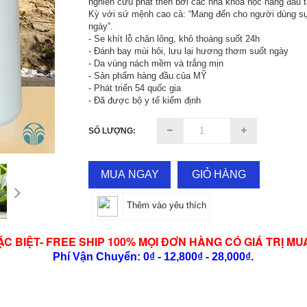
nghiên cứu phát triển bởi các nhà khoa học hàng đầu 
Kỳ với sứ mệnh cao cả: “Mang đến cho người dùng sự
ngày”.
- Se khít lỗ chân lông, khô thoáng suốt 24h
- Đánh bay mùi hôi, lưu lại hương thơm suốt ngày
- Da vùng nách mềm và trắng mịn
- Sản phẩm hàng đầu của MỸ
- Phát triển 54 quốc gia
- Đã được bộ y tế kiểm định
SỐ LƯỢNG:
MUA NGAY
GIỎ HÀNG
Thêm vào yêu thích
ẶC BIỆT- FREE SHIP 100% MỌI ĐƠN HÀNG CÓ GIÁ TRỊ MU
Phí Vận Chuyển: 0₫ - 12,800₫ - 28,000₫.