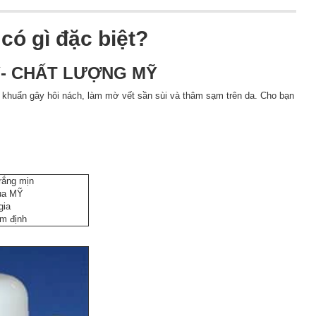
có gì đặc biệt?
Ỹ- CHẤT LƯỢNG MỸ
 vi khuẩn gây hôi nách, làm mờ vết sần sùi và thâm sạm trên da. Cho bạn
rắng mịn
ủa MỸ
gia
ểm định