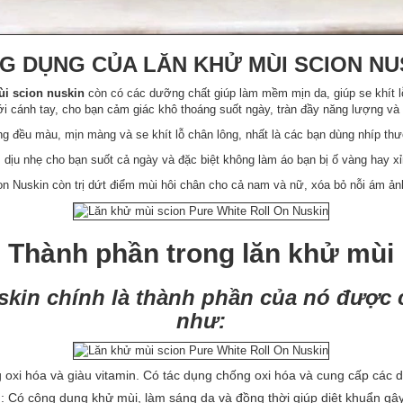
G DỤNG CỦA LĂN KHỬ MÙI SCION NU
i scion nuskin
còn có các dưỡng chất giúp làm mềm mịn da, giúp se khít l
i cánh tay, cho bạn cảm giác khô thoáng suốt ngày, tràn đầy năng lượng và 
ng đều màu, mịn màng và se khít lỗ chân lông, nhất là các bạn dùng nhíp th
ịu nhẹ cho bạn suốt cả ngày và đặc biệt không làm áo bạn bị ố vàng hay 
on Nuskin còn trị dứt điểm mùi hôi chân cho cả nam và nữ, xóa bỏ nỗi ám ảnh
Thành phần trong lăn khử mùi
kin chính là thành phần của nó được c
như:
g oxi hóa và giàu vitamin. Có tác dụng chống oxi hóa và cung cấp các d
o
: Có công dụng khử mùi, làm sáng da và đồng thời giúp diệt khuẩn gâ