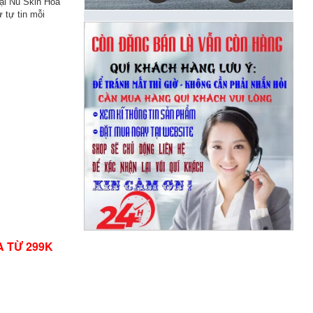
tại Nu Skin Hoa
 tự tin mỗi
A TỪ 299K