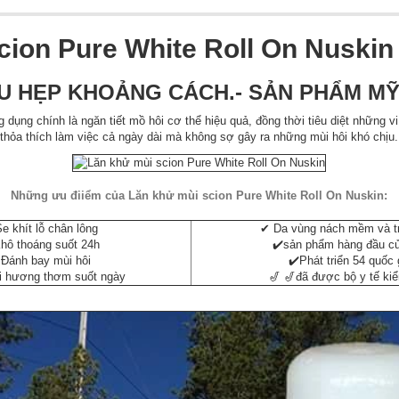
ion Pure White Roll On Nuskin 
HU HẸP KHOẢNG CÁCH.- SẢN PHẨM M
g dụng chính là ngăn tiết mồ hôi cơ thể hiệu quả, đồng thời tiêu diệt những
thỏa thích làm việc cả ngày dài mà không sợ gây ra những mùi hôi khó chịu.
Những ưu điiểm của Lăn khử mùi scion Pure White Roll On Nuskin:
e khít lỗ chân lông
✔ Da vùng nách mềm và t
hô thoáng suốt 24h
✔️sản phẩm hàng đầu c
Đánh bay mùi hôi
✔️Phát triển 54 quốc 
i hương thơm suốt ngày
🎷 🎷đã được bộ y tế ki