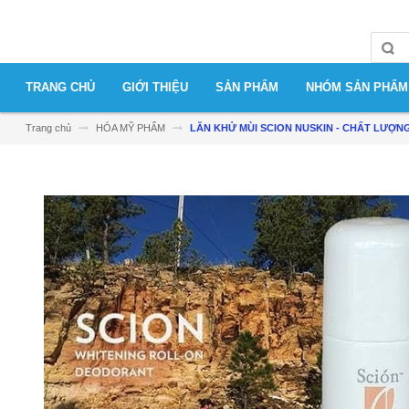
TRANG CHỦ
GIỚI THIỆU
SẢN PHẨM
NHÓM SẢN PHẨM
Trang chủ
HÓA MỸ PHẨM
LĂN KHỬ MÙI SCION NUSKIN - CHẤT LƯỢN