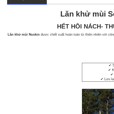
Lăn khử mùi Sc
HẾT HÔI NÁCH- T
Lăn khử mùi Nuskin
được chiết xuất hoàn toàn từ thiên nhiên với côn
✔ S
✔ K
✔ 
✔ Lưu lạ