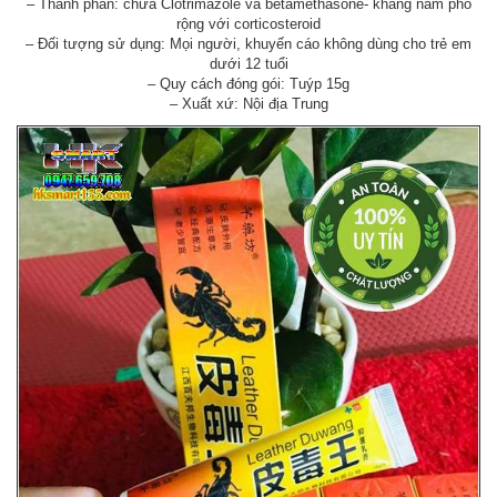
– Thành phần: chứa Clotrimazole và betamethasone- kháng nấm phổ
rộng với corticosteroid
– Đối tượng sử dụng: Mọi người, khuyến cáo không dùng cho trẻ em
dưới 12 tuổi
– Quy cách đóng gói: Tuýp 15g
– Xuất xứ: Nội địa Trung