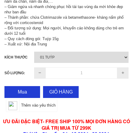
nấm da chân, nấm da đùi,…
– Giảm ngứa và nhanh chóng phục hồi tái tạo vùng da mới khỏe đẹp
như ban đầu
– Thành phần: chứa Clotrimazole và betamethasone- kháng nấm phổ
rộng với corticosteroid
– Đối tượng sử dụng: Mọi người, khuyến cáo không dùng cho trẻ em
dưới 12 tuổi
– Quy cách đóng gói: Tuýp 15g
– Xuất xứ: Nội địa Trung
KÍCH THƯỚC
SỐ LƯỢNG:
Mua
GIỎ HÀNG
Thêm vào yêu thích
ƯU ĐÃI ĐẶC BIỆT- FREE SHIP 100% MỌI ĐƠN HÀNG CÓ
GIÁ TRỊ MUA TỪ 299K