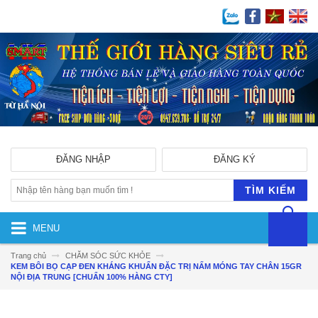
ĐĂNG NHẬP
ĐĂNG KÝ
TÌM KIẾM
MENU
Trang chủ
CHĂM SÓC SỨC KHỎE
KEM BÔI BỌ CẠP ĐEN KHÁNG KHUẨN ĐẶC TRỊ NẤM MÓNG TAY CHÂN 15GR
NỘI ĐỊA TRUNG [CHUẨN 100% HÀNG CTY]