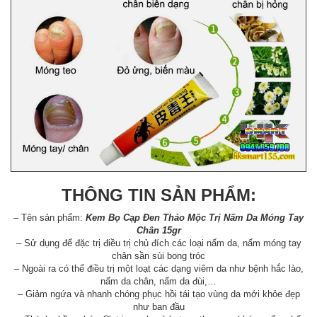
THÔNG TIN SẢN PHẨM:
– Tên sản phẩm:
Kem Bọ Cạp Đen Thảo Mộc Trị Nấm Da Móng Tay
Chân 15gr
– Sử dụng để đặc trị điều trị chủ đích các loại nấm da, nấm móng tay
chân sần sùi bong tróc
– Ngoài ra có thể điều trị một loạt các dạng viêm da như bệnh hắc lào,
nấm da chân, nấm da đùi,…
– Giảm ngứa và nhanh chóng phục hồi tái tạo vùng da mới khỏe đẹp
như ban đầu