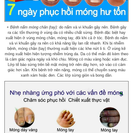
+
Bệnh nấm móng chân (tay):
do nấm và vi khuẩn gây nên. Bệnh gây
ra các tổn thương ở vùng da có nhiều chất sừng. Bệnh đặc biệt hay
xuất hiện ở vùng móng chân, móng tay, đôi khi cả ở tóc. Bệnh do nấm
và vi khuẩn gây ra nên có khả năng lây lan rất nhanh. Khi bị nhiễm
bệnh, móng chân (tay) thường xuất hiện các khe nứt li ti. Ở vùng kẽ
móng xuất hiện hiện tượng nhiễm trùng da. Da có thể mẩn đỏ kèm theo
là cảm giác ngứa ngáy và khó chịu. Móng có màu vàng hoặc xám đục.
Lớp tế bào sừng trên bề mặt móng trở nên dày hơn, sờ vào có cảm
giác hơi sần. Khi bệnh trở nên nặng, móng có thể chuyển sang màu
xanh xám hoặc đen. Các lớp sừng giòn và bong dần.