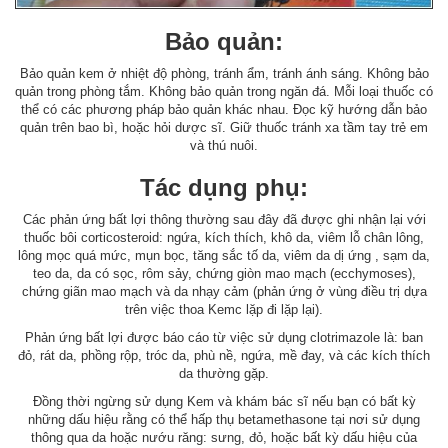
Bảo quản:
Bảo quản kem ở nhiệt độ phòng, tránh ẩm, tránh ánh sáng. Không bảo
quản trong phòng tắm. Không bảo quản trong ngăn đá. Mỗi loại thuốc có
thể có các phương pháp bảo quản khác nhau. Đọc kỹ hướng dẫn bảo
quản trên bao bì, hoặc hỏi dược sĩ. Giữ thuốc tránh xa tầm tay trẻ em
và thú nuôi.
Tác dụng phụ:
Các phản ứng bất lợi thông thường sau đây đã được ghi nhận lại với
thuốc bôi corticosteroid: ngứa, kích thích, khô da, viêm lỗ chân lông,
lông mọc quá mức, mụn bọc, tăng sắc tố da, viêm da dị ứng , sạm da,
teo da, da có sọc, rôm sảy, chứng giòn mao mạch (ecchymoses),
chứng giãn mao mạch và da nhạy cảm (phản ứng ở vùng điều trị dựa
trên việc thoa Kemc lặp đi lặp lại).
Phản ứng bất lợi được báo cáo từ việc sử dụng clotrimazole là: ban
đỏ, rát da, phồng rộp, tróc da, phù nề, ngứa, mề đay, và các kích thích
da thường gặp.
Đồng thời ngừng sử dụng Kem và khám bác sĩ nếu bạn có bất kỳ
những dấu hiệu rằng có thể hấp thụ betamethasone tại nơi sử dụng
thông qua da hoặc nướu răng: sưng, đỏ, hoặc bất kỳ dấu hiệu của