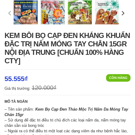
KEM BÔI BỌ CẠP ĐEN KHÁNG KHUẨN
ĐẶC TRỊ NẤM MÓNG TAY CHÂN 15GR
NỘI ĐỊA TRUNG [CHUẨN 100% HÀNG
CTY]
55.555₫
CÒN HÀNG
120.000₫
Giá thị trường:
MÔ TẢ NGẮN
– Tên sản phẩm:
Kem Bọ Cạp Đen Thảo Mộc Trị Nấm Da Móng Tay
Chân 15gr
– Sử dụng để đặc trị điều trị chủ đích các loại nấm da, nấm móng tay
chân sần sùi bong tróc
– Ngoài ra có thể điều trị một loạt các dạng viêm da như bệnh hắc lào,