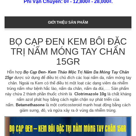
Phí Vận Chuyển: 0₫ - 12,800₫ - 28,000₫.
GIỚI THIỆU SẢN PHẨM
BỌ CẠP ĐEN KEM BÔI ĐẶC
TRỊ NẤM MÓNG TAY CHÂN
15GR
Hỗn hợp
Bọ Cạp Đen- Kem Thảo Mộc Trị Nấm Da Móng Tay Chân
15gr
được sử dụng để điều trị chủ đích các loại nấm da, nấm móng tay
chân. Ngoài ra Kem có thể điều trị một loạt các dạng viêm da nhiễm
trùng nấm như bệnh hắc lào, nấm da chân, nấm da đùi,…. Sản phẩm
này chứa 2 thành phần thuốc chính là
Clotrimazole 10g
là chất kháng
nấm azol phát huy bằng cách ngăn chặn sự phát triển của
nấm.
Betamethasone
là một corticosteroid mạnh hoạt động bằng cách
giảm sưng, đỏ, và ngứa xảy ra ở vùng da nhiễm trùng.