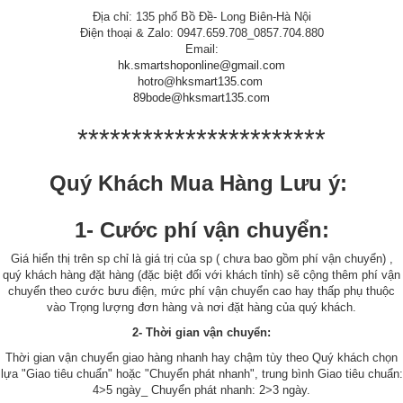
Địa chỉ: 135 phố Bồ Đề- Long Biên-Hà Nội
Điện thoại & Zalo: 0947.659.708_0857.704.880
Email:
hk.smartshoponline@gmail.com
hotro@hksmart135.com
89bode@hksmart135.com
***********************
Quý Khách Mua Hàng Lưu ý:
1- Cước phí vận chuyển:
Giá hiển thị trên sp chỉ là giá trị của sp ( chưa bao gồm phí vận chuyển) ,
quý khách hàng đặt hàng (đặc biệt đối với khách tỉnh) sẽ cộng thêm phí vận
chuyển theo cước bưu điện, mức phí vận chuyển cao hay thấp phụ thuộc
vào Trọng lượng đơn hàng và nơi đặt hàng của quý khách.
2- Thời gian vận chuyển:
Thời gian vận chuyển giao hàng nhanh hay chậm tùy theo Quý khách chọn
lựa "Giao tiêu chuẩn" hoặc "Chuyển phát nhanh", trung bình Giao tiêu chuẩn:
4>5 ngày_ Chuyển phát nhanh: 2>3 ngày.