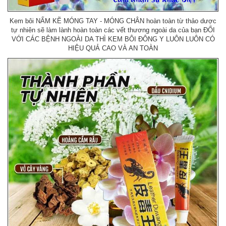
Kem bôi NẤM KẼ MÓNG TAY - MÓNG CHÂN hoàn toàn từ thảo dược
tự nhiên sẽ làm lành hoàn toàn các vết thương ngoài da của bạn ĐỐI
VỚI CÁC BỆNH NGOÀI DA THÌ KEM BÔI ĐÔNG Y LUÔN LUÔN CÓ
HIỆU QUẢ CAO VÀ AN TOÀN