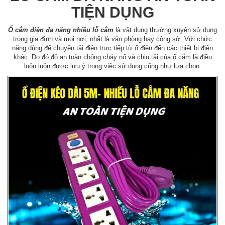
TIỆN DỤNG
Ổ cắm điện đa năng nhiều lỗ cắm
là vật dụng thường xuyên sử dụng
trong gia đình và mọi nơi, nhất là văn phòng hay công sở. Với chức
năng dùng để chuyền tải điện trực tiếp từ ổ điện đến các thiết bị điện
khác. Do đó độ an toàn chống cháy nổ và chịu tải của ổ cắm là điều
luôn luôn được lưu ý trong việc sử dụng cũng như lựa chọn.