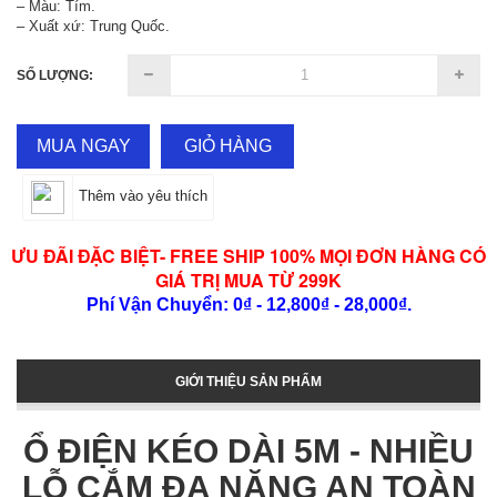
– Màu: Tím.
– Xuất xứ: Trung Quốc.
SỐ LƯỢNG:
MUA NGAY
GIỎ HÀNG
Thêm vào yêu thích
ƯU ĐÃI ĐẶC BIỆT- FREE SHIP 100% MỌI ĐƠN HÀNG CÓ
GIÁ TRỊ MUA TỪ 299K
Phí Vận Chuyển: 0₫ - 12,800₫ - 28,000₫.
GIỚI THIỆU SẢN PHẨM
Ổ ĐIỆN KÉO DÀI 5M - NHIỀU
LỖ CẮM ĐA NĂNG AN TOÀN