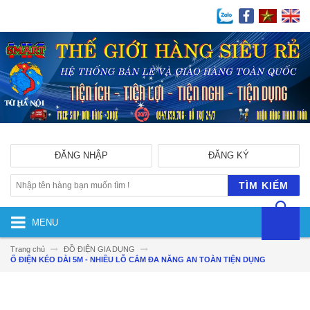
ĐĂNG NHẬP
ĐĂNG KÝ
TÌM KIẾM
MENU
Trang chủ
ĐỒ ĐIỆN GIA DỤNG
Ổ ĐIỆN KÉO DÀI 5M - NHIỀU LỖ CẮM ĐA NĂNG AN TOÀN TIỆN DỤNG