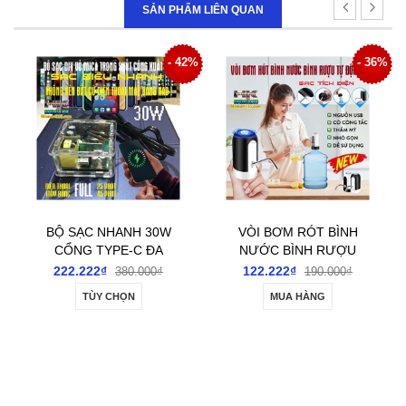
SẢN PHẨM LIÊN QUAN
6%
- 42%
- 36%
BỘ SẠC NHANH 30W
VÒI BƠM RÓT BÌNH
CỔNG TYPE-C ĐA
NƯỚC BÌNH RƯỢU
NĂNG DIY MICA
ĐIỆN TỰ ĐỘNG TÍCH
222.222₫
122.222₫
380.000₫
190.000₫
TRONG SUỐT NHÌN
ĐIỆN SẠC USB
TÙY CHỌN
MUA HÀNG
THẤU RUỘT GAN-
SẠC SIÊU NHANH
CÁC LOẠI ĐIỆN THOẠI
VÀ MÁY BẢNG IOS &
ANDROI