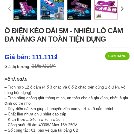
Ổ ĐIỆN KÉO DÀI 5M - NHIỀU LỖ CẮM
ĐA NĂNG AN TOÀN TIỆN DỤNG
Giá bán: 111.111₫
CÒN HÀNG
195.000₫
Giá thị trường:
MÔ TẢ NGẮN
– Tích hợp 12 ổ cắm (4 ổ 3 chạc và 8 ổ 2 chạc trên cùng 1 ổ điện, vô
cùng tiện dụng)
– Tính năng chống giật thông minh, an toàn cho cả gia đình, nhất là gia
đình có trẻ nhỏ.
– Dây điện dài 5m giúp di chuyển đến các vị trí xa ổ cắm chính.
– Chất liệu nhựa chịu nhiệt cao cấp
– Kích thước: 24cm x 7cm x 3cm
– Công suất tối đa: 4000W Max 16A 250V
– Số công tắc: 01, bảo vệ quá tải bằng CB