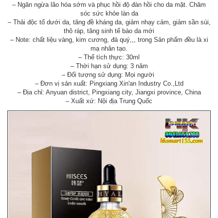
– Ngăn ngừa lão hóa sớm và phục hồi độ đàn hồi cho da mặt. Chăm
sóc sức khỏe làn da
– Thải độc tố dưới da, tăng đề kháng da, giảm nhạy cảm, giảm sần sùi,
thô ráp, tăng sinh tế bào da mới
– Note: chất liệu vàng, kim cương, đá quý,,, trong Sản phẩm đều là xi
mạ nhân tạo.
– Thể tích thực: 30ml
– Thời hạn sử dụng: 3 năm
– Đối tượng sử dụng: Mọi người
– Đơn vị sản xuất: Pingxiang Xin'an Industry Co.,Ltd
– Địa chỉ: Anyuan district, Pingxiang city, Jiangxi province, China
– Xuất xứ: Nội địa Trung Quốc