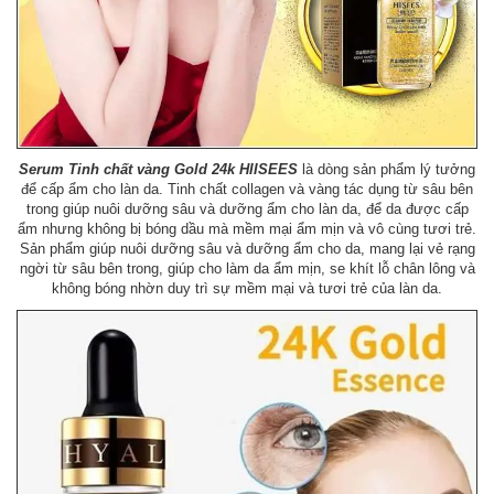
Serum Tinh chất vàng Gold 24k HIISEES
là dòng sản phẩm lý tưởng
để cấp ẩm cho làn da. Tinh chất collagen và vàng tác dụng từ sâu bên
trong giúp nuôi dưỡng sâu và dưỡng ẩm cho làn da, để da được cấp
ẩm nhưng không bị bóng dầu mà mềm mại ẩm mịn và vô cùng tươi trẻ.
Sản phẩm giúp nuôi dưỡng sâu và dưỡng ẩm cho da, mang lại vẻ rạng
ngời từ sâu bên trong, giúp cho làm da ẩm mịn, se khít lỗ chân lông và
không bóng nhờn duy trì sự mềm mại và tươi trẻ của làn da.