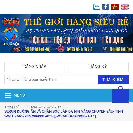
ĐĂNG NHẬP
ĐĂNG KÝ
TÌM KIẾM
MENU
Trang chủ
CHĂM SÓC SỨC KHỎE
SERUM DƯỠNG ẨM VÀ CHĂM SÓC LÀN DA MỊN MÀNG CHUYÊN SÂU- TINH
CHẤT VÀNG 24K HIISEES 30ML [CHUẨN 100% HÀNG CTY]