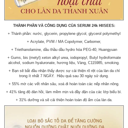
THÀNH PHẦN VÀ CÔNG DỤNG CỦA SERUM 24k HIISEES:
+ Thành phần: nước, glycerin, propylene glycol, glycerol polymethyl
+ Acrylate, PVM / MA Copolymer, Carbomer,
+ Triethanolamine, dầu thầu dầu hydro hóa PEG-40, Huangyuan
+ Gums, bis (metyl) xeton alkyl urea, iodopropyl, Butyl hydroformate
alcohol, sodium hyaluronate, hương liệu, Vàng, C115985, smoking.
+ Bạn sẽ bắt đầu nhận thấy được sự cải thiện rõ rệt của làn da chỉ
trong ít nhất 7 NGÀY. Hiệu quả sau 30 ngày sử dụng.
+ 55% mờ các vết nhăn sâu, xoá đi hoàn toàn các nếp nhăn nông.
+ 41% tăng độ đàn hồi, làm mềm mịn và đầy đặn của các lớp biểu bì.
+ 31% dưỡng và sẽ cải thiện hoàn toàn độ ẩm của làn da.