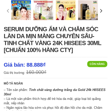
SERUM DƯỠNG ẨM VÀ CHĂM SÓC
LÀN DA MỊN MÀNG CHUYÊN SÂU-
TINH CHẤT VÀNG 24K HIISEES 30ML
[CHUẨN 100% HÀNG CTY]
Giá bán: 88.888₫
CÒN HÀNG
160.000₫
Giá thị trường:
MÔ TẢ NGẮN
– Tên sản phẩm:
Tinh chất vàng dưỡng trắng da Gold 24k HIISEES
30ml
– Là một sản phẩm thích hợp để trẻ hóa da mặt, giúp loại bỏ quầng
mắt, nếp nhăn
– Ngăn ngừa lão hóa sớm và phục hồi độ đàn hồi cho da mặt. Chăm