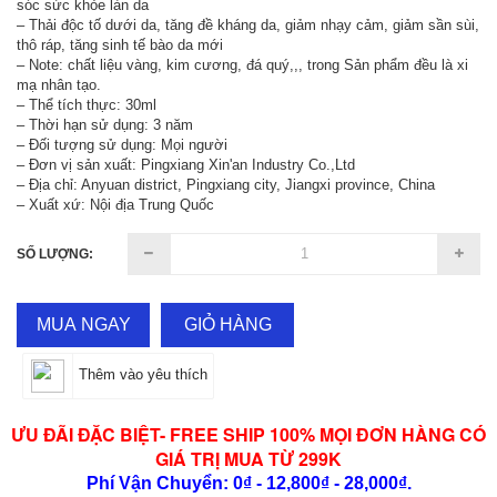
sóc sức khỏe làn da
– Thải độc tố dưới da, tăng đề kháng da, giảm nhạy cảm, giảm sần sùi,
thô ráp, tăng sinh tế bào da mới
– Note: chất liệu vàng, kim cương, đá quý,,, trong Sản phẩm đều là xi
mạ nhân tạo.
– Thể tích thực: 30ml
– Thời hạn sử dụng: 3 năm
– Đối tượng sử dụng: Mọi người
– Đơn vị sản xuất: Pingxiang Xin'an Industry Co.,Ltd
– Địa chỉ: Anyuan district, Pingxiang city, Jiangxi province, China
– Xuất xứ: Nội địa Trung Quốc
SỐ LƯỢNG:
MUA NGAY
GIỎ HÀNG
Thêm vào yêu thích
ƯU ĐÃI ĐẶC BIỆT- FREE SHIP 100% MỌI ĐƠN HÀNG CÓ
GIÁ TRỊ MUA TỪ 299K
Phí Vận Chuyển: 0₫ - 12,800₫ - 28,000₫.