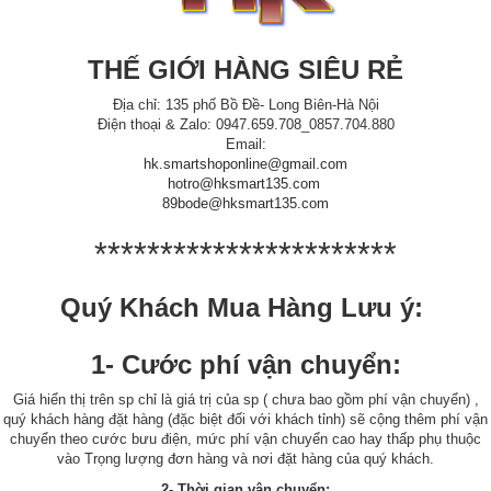
THẾ GIỚI HÀNG SIÊU RẺ
Địa chỉ: 135 phố Bồ Đề- Long Biên-Hà Nội
Điện thoại & Zalo: 0947.659.708_0857.704.880
Email:
hk.smartshoponline@gmail.com
hotro@hksmart135.com
89bode@hksmart135.com
***********************
Quý Khách Mua Hàng Lưu ý:
1- Cước phí vận chuyển:
Giá hiển thị trên sp chỉ là giá trị của sp ( chưa bao gồm phí vận chuyển) ,
quý khách hàng đặt hàng (đặc biệt đối với khách tỉnh) sẽ cộng thêm phí vận
chuyển theo cước bưu điện, mức phí vận chuyển cao hay thấp phụ thuộc
vào Trọng lượng đơn hàng và nơi đặt hàng của quý khách.
2- Thời gian vận chuyển: