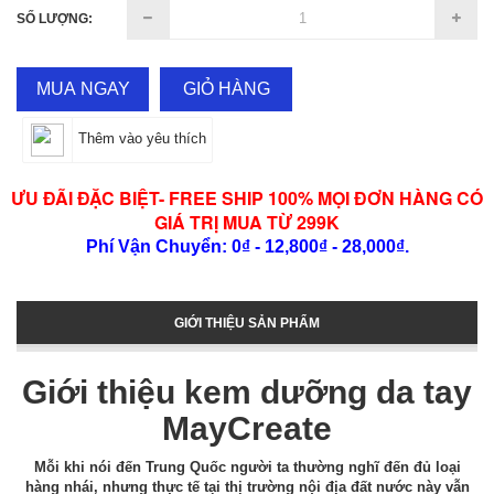
SỐ LƯỢNG:
MUA NGAY
GIỎ HÀNG
Thêm vào yêu thích
ƯU ĐÃI ĐẶC BIỆT- FREE SHIP 100% MỌI ĐƠN HÀNG CÓ
GIÁ TRỊ MUA TỪ 299K
Phí Vận Chuyển: 0₫ - 12,800₫ - 28,000₫.
GIỚI THIỆU SẢN PHẨM
Giới thiệu kem dưỡng da tay
MayCreate
Mỗi khi nói đến Trung Quốc người ta thường nghĩ đến đủ loại
hàng nhái, nhưng thực tế tại thị trường nội địa đất nước này vẫn