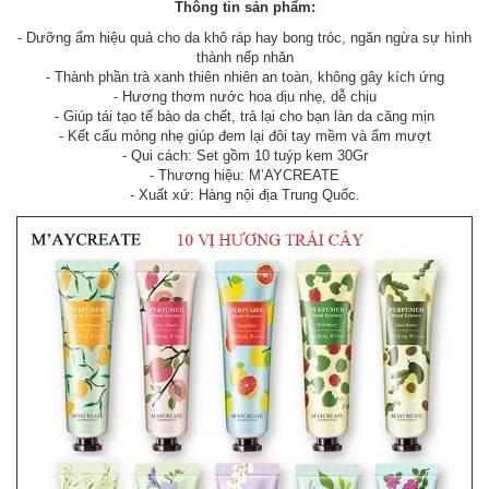
Thông tin sản phẩm:
- Dưỡng ẩm hiệu quả cho da khô ráp hay bong tróc, ngăn ngừa sự hình
thành nếp nhăn
- Thành phần trà xanh thiên nhiên an toàn, không gây kích ứng
- Hương thơm nước hoa dịu nhẹ, dễ chịu
- Giúp tái tạo tế bào da chết, trả lại cho bạn làn da căng mịn
- Kết cấu mỏng nhẹ giúp đem lại đôi tay mềm và ẩm mượt
- Qui cách: Set gồm 10 tuýp kem 30Gr
- Thương hiệu: M’AYCREATE
- Xuất xứ: Hàng nội địa Trung Quốc.