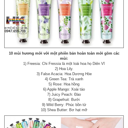
10 mùi hương mới với một phiên bản hoàn toàn mới gồm các
mùi:
1) Freesia: Chi Fressia là một loài hoa họ Diên Vĩ
2) Hoa Lily.
3) False Acacia: Hoa Dương Hòe
4) Green Tea: Trà xanh
5) Rose: Hoa hồng
6) Apple Mango: Xoài táo
7) Juicy Peach: Đào
8) Grapefruit: Bưởi
9) Wild Berry: Phúc bồn tử
10) Shea Butter: Bơ hạt mỡ