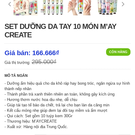
SET DƯỠNG DA TAY 10 MÓN M’AY
CREATE
Giá bán: 166.666₫
CÒN HÀNG
295.000₫
Giá thị trường:
MÔ TẢ NGẮN
- Dưỡng ẩm hiệu quả cho da khô ráp hay bong tróc, ngăn ngừa sự hình
thành nếp nhăn
- Thành phần trà xanh thiên nhiên an toàn, không gây kích ứng
- Hương thơm nước hoa dịu nhẹ, dễ chịu
- Giúp tái tạo tế bào da chết, trả lại cho bạn làn da căng mịn
- Kết cấu mỏng nhẹ giúp đem lại đôi tay mềm và ẩm mượt
- Qui cách: Set gồm 10 tuýp kem 30Gr
- Thương hiệu: M’AYCREATE
- Xuất xứ: Hàng nội địa Trung Quốc.