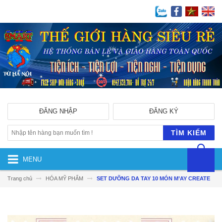
ĐĂNG NHẬP
ĐĂNG KÝ
TÌM KIẾM
MENU
Trang chủ
HÓA MỸ PHẨM
SET DƯỠNG DA TAY 10 MÓN M’AY CREATE