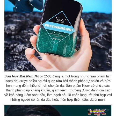
Sữa Rửa Mặt Nam Nicor 150g
đang là một trong những sản phẩm làm
sạch da, được nhiều người quan tâm bởi thành phần tự nhiên và hứa
hẹn mang đến nhiều lợi ích cho làn da. Sản phẩm Nicor có chứa các
thành phần giúp kháng khuẩn, giảm viêm, thường được đánh giá cao
về khả năng kiểm soát dầu, làm sạch sâu lỗ chân lông, rất phù hợp với
những người có làn da dầu hoặc hỗn hợp thiên dầu, da bị mụn.