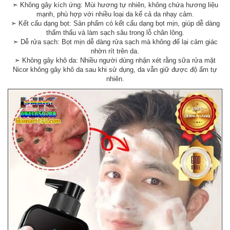
➣ Không gây kích ứng: Mùi hương tự nhiên, không chứa hương liệu
mạnh, phù hợp với nhiều loại da kể cả da nhạy cảm.
➣ Kết cấu dạng bọt: Sản phẩm có kết cấu dạng bọt mịn, giúp dễ dàng
thẩm thấu và làm sạch sâu trong lỗ chân lông.
➣ Dễ rửa sạch: Bọt mịn dễ dàng rửa sạch mà không để lại cảm giác
nhờn rít trên da.
➣ Không gây khô da: Nhiều người dùng nhận xét rằng sữa rửa mặt
Nicor không gây khô da sau khi sử dụng, da vẫn giữ được độ ẩm tự
nhiên.