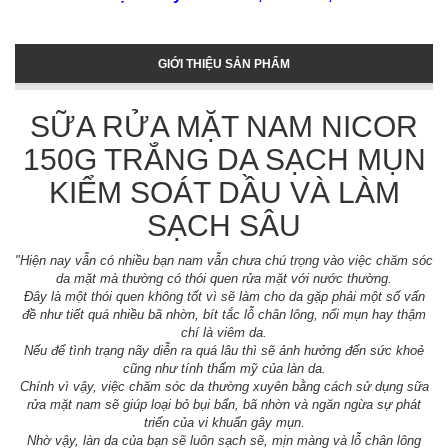
GIỚI THIỆU SẢN PHẨM
SỮA RỬA MẶT NAM NICOR
150G TRẮNG DA SẠCH MỤN
KIỂM SOÁT DẦU VÀ LÀM
SẠCH SÂU
"Hiện nay vẫn có nhiều bạn nam vẫn chưa chú trọng vào việc chăm sóc
da mặt mà thường có thói quen rửa mặt với nước thường.
Đây là một thói quen không tốt vì sẽ làm cho da gặp phải một số vấn
đề như tiết quá nhiều bã nhờn, bít tắc lỗ chân lông, nổi mụn hay thậm
chí là viêm da.
Nếu để tình trạng nãy diễn ra quá lâu thì sẽ ảnh hưởng đến sức khoẻ
cũng như tính thẩm mỹ của làn da.
Chính vì vậy, việc chăm sóc da thường xuyên bằng cách sử dụng sữa
rửa mặt nam sẽ giúp loại bỏ bụi bẩn, bã nhờn và ngăn ngừa sự phát
triển của vi khuẩn gây mụn.
Nhờ vậy, làn da của bạn sẽ luôn sạch sẽ, mịn màng và lỗ chân lông