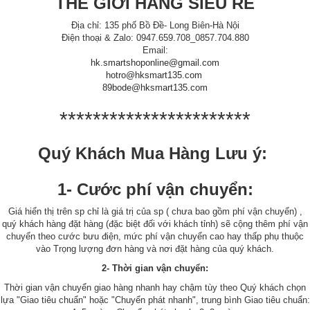
THẾ GIỚI HÀNG SIÊU RẺ
Địa chỉ: 135 phố Bồ Đề- Long Biên-Hà Nội
Điện thoại & Zalo: 0947.659.708_0857.704.880
Email:
hk.smartshoponline@gmail.com
hotro@hksmart135.com
89bode@hksmart135.com
***********************
Quý Khách Mua Hàng Lưu ý:
1- Cước phí vận chuyển:
Giá hiển thị trên sp chỉ là giá trị của sp ( chưa bao gồm phí vận chuyển) ,
quý khách hàng đặt hàng (đặc biệt đối với khách tỉnh) sẽ cộng thêm phí vận
chuyển theo cước bưu điện, mức phí vận chuyển cao hay thấp phụ thuộc
vào Trọng lượng đơn hàng và nơi đặt hàng của quý khách.
2- Thời gian vận chuyển:
Thời gian vận chuyển giao hàng nhanh hay chậm tùy theo Quý khách chọn
lựa "Giao tiêu chuẩn" hoặc "Chuyển phát nhanh", trung bình Giao tiêu chuẩn: