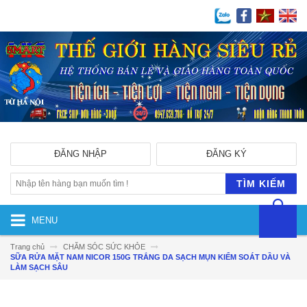
ĐĂNG NHẬP
ĐĂNG KÝ
TÌM KIẾM
MENU
Trang chủ
CHĂM SÓC SỨC KHỎE
SỮA RỬA MẶT NAM NICOR 150G TRẮNG DA SẠCH MỤN KIỂM SOÁT DẦU VÀ
LÀM SẠCH SÂU