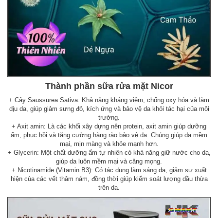
Thành phần sữa rửa mặt Nicor
+ Cây Saussurea Sativa: Khả năng kháng viêm, chống oxy hóa và làm
dịu da, giúp giảm sưng đỏ, kích ứng và bảo vệ da khỏi tác hại của môi
trường.
+ Axit amin: Là các khối xây dựng nên protein, axit amin giúp dưỡng
ẩm, phục hồi và tăng cường hàng rào bảo vệ da. Chúng giúp da mềm
mại, mịn màng và khỏe mạnh hơn.
+ Glycerin: Một chất dưỡng ẩm tự nhiên có khả năng giữ nước cho da,
giúp da luôn mềm mại và căng mọng.
+ Nicotinamide (Vitamin B3): Có tác dụng làm sáng da, giảm sự xuất
hiện của các vết thâm nám, đồng thời giúp kiểm soát lượng dầu thừa
trên da.