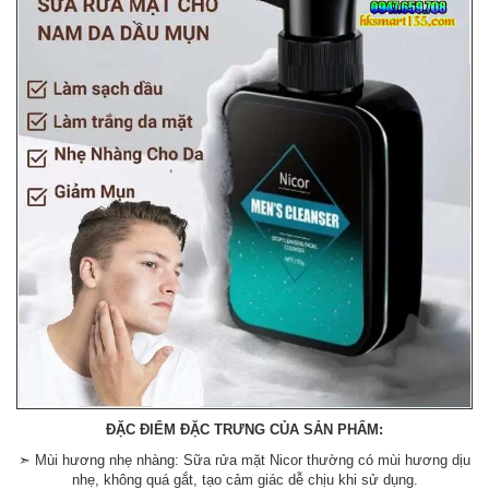
ĐẶC ĐIỂM ĐẶC TRƯNG CỦA SẢN PHẨM:
➣ Mùi hương nhẹ nhàng: Sữa rửa mặt Nicor thường có mùi hương dịu
nhẹ, không quá gắt, tạo cảm giác dễ chịu khi sử dụng.