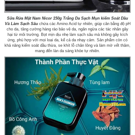
Sữa Rửa Mặt Nam Nicor 150g Trắng Da Sạch Mụn kiểm Soát Dầu
Và Làm Sạch Sâu
chứa các Amino Acid tự nhiên, giúp cân bằng độ pH
cho da, tăng cường hàng rào bảo vệ da, ngăn ngừa các tác nhân gây
hại từ môi trường. Bọt mịn dịu nhẹ làm sạch sâu mà không gây kích
ứng, phù hợp với mọi loại da, kể cả da nhạy cảm. Sản phẩm còn có
khả năng kiểm soát dầu thừa, se khít lỗ chân lông và làm mờ vết thâm,
mang đến làn da sáng khỏe tự nhiên.