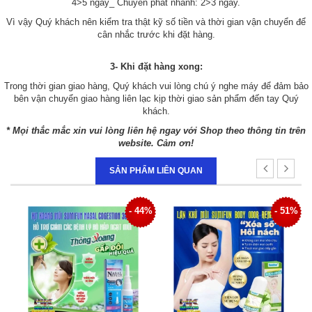
4>5 ngày_ Chuyển phát nhanh: 2>3 ngày.
Vì vậy Quý khách nên kiểm tra thật kỹ số tiền và thời gian vận chuyển để
cân nhắc trước khi đặt hàng.
3- Khi đặt hàng xong:
Trong thời gian giao hàng, Quý khách vui lòng chú ý nghe máy để đảm bảo
bên vận chuyển giao hàng liên lạc kịp thời giao sản phẩm đến tay Quý
khách.
* Mọi thắc mắc xin vui lòng liên hệ ngay với Shop theo thông tin trên
website. Cảm ơn!
SẢN PHẨM LIÊN QUAN
4%
- 51%
- 34%