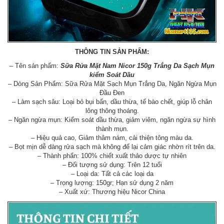
THÔNG TIN SẢN PHẨM:
– Tên sản phẩm:
Sữa Rửa Mặt Nam Nicor 150g Trắng Da Sạch Mụn
kiểm Soát Dầu
– Dòng Sản Phẩm: Sữa Rửa Mặt Sạch Mụn Trắng Da, Ngăn Ngừa Mụn
Đầu Đen
– Làm sạch sâu: Loại bỏ bụi bẩn, dầu thừa, tế bào chết, giúp lỗ chân
lông thông thoáng.
– Ngăn ngừa mụn: Kiểm soát dầu thừa, giảm viêm, ngăn ngừa sự hình
thành mụn.
– Hiệu quả cao, Giảm thâm nám, cải thiện tông màu da.
– Bọt mịn dễ dàng rửa sạch mà không để lại cảm giác nhờn rít trên da.
– Thành phẩn: 100% chiết xuất thảo dược tự nhiên
– Đối tượng sử dụng: Trên 12 tuổi
– Loại da: Tất cả các loại da
– Trọng lượng: 150gr; Hạn sử dụng 2 năm
– Xuất xứ: Thương hiệu Nicor China