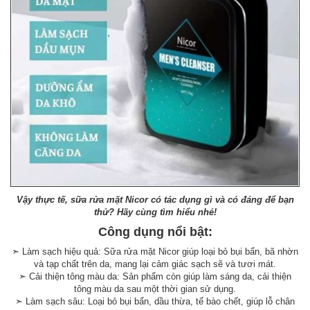
Vậy thực tế, sữa rửa mặt Nicor có tác dụng gì và có đáng để bạn
thử? Hãy cùng tìm hiểu nhé!
Công dụng nổi bật:
➣ Làm sạch hiệu quả: Sữa rửa mặt Nicor giúp loại bỏ bụi bẩn, bã nhờn
và tạp chất trên da, mang lại cảm giác sạch sẽ và tươi mát.
➣ Cải thiện tông màu da: Sản phẩm còn giúp làm sáng da, cải thiện
tông màu da sau một thời gian sử dụng.
➣ Làm sạch sâu: Loại bỏ bụi bẩn, dầu thừa, tế bào chết, giúp lỗ chân