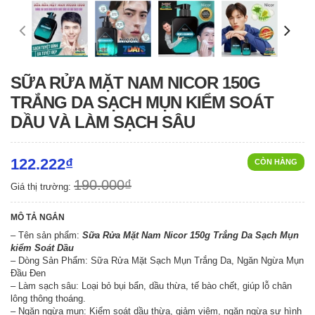
SỮA RỬA MẶT NAM NICOR 150G
TRẮNG DA SẠCH MỤN KIỂM SOÁT
DẦU VÀ LÀM SẠCH SÂU
122.222₫
CÒN HÀNG
190.000₫
Giá thị trường:
MÔ TẢ NGẮN
– Tên sản phẩm:
Sữa Rửa Mặt Nam Nicor 150g Trắng Da Sạch Mụn
kiểm Soát Dầu
– Dòng Sản Phẩm: Sữa Rửa Mặt Sạch Mụn Trắng Da, Ngăn Ngừa Mụn
Đầu Đen
– Làm sạch sâu: Loại bỏ bụi bẩn, dầu thừa, tế bào chết, giúp lỗ chân
lông thông thoáng.
– Ngăn ngừa mụn: Kiểm soát dầu thừa, giảm viêm, ngăn ngừa sự hình