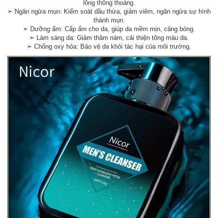
lông thông thoáng.
➣ Ngăn ngừa mụn: Kiểm soát dầu thừa, giảm viêm, ngăn ngừa sự hình
thành mụn.
➣ Dưỡng ẩm: Cấp ẩm cho da, giúp da mềm mịn, căng bóng.
➣ Làm sáng da: Giảm thâm nám, cải thiện tông màu da.
➣ Chống oxy hóa: Bảo vệ da khỏi tác hại của môi trường.