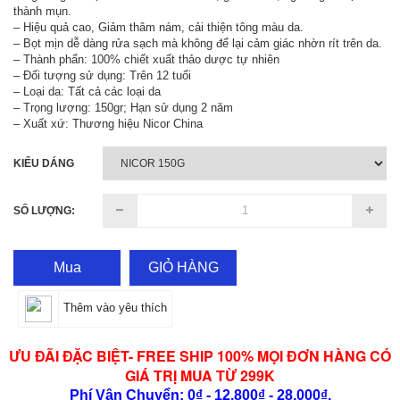
thành mụn.
– Hiệu quả cao, Giảm thâm nám, cải thiện tông màu da.
– Bọt mịn dễ dàng rửa sạch mà không để lại cảm giác nhờn rít trên da.
– Thành phẩn: 100% chiết xuất thảo dược tự nhiên
– Đối tượng sử dụng: Trên 12 tuổi
– Loại da: Tất cả các loại da
– Trọng lượng: 150gr; Hạn sử dụng 2 năm
– Xuất xứ: Thương hiệu Nicor China
KIỂU DÁNG
SỐ LƯỢNG:
Mua
GIỎ HÀNG
Thêm vào yêu thích
ƯU ĐÃI ĐẶC BIỆT- FREE SHIP 100% MỌI ĐƠN HÀNG CÓ
GIÁ TRỊ MUA TỪ 299K
Phí Vận Chuyển: 0₫ - 12,800₫ - 28,000₫.