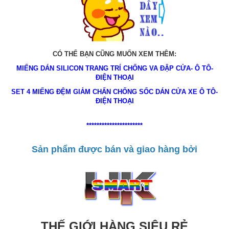
CÓ THỂ BẠN CŨNG MUỐN XEM THÊM:
MIẾNG DÁN SILICON TRANG TRÍ CHỐNG VA ĐẬP CỬA- Ô TÔ-
ĐIỆN THOẠI
SET 4 MIẾNG ĐỆM GIẢM CHẤN CHỐNG SỐC DÁN CỬA XE Ô TÔ-
ĐIỆN THOẠI
**********************
Sản phẩm được bán và giao hàng bởi
THẾ GIỚI HÀNG SIÊU RẺ