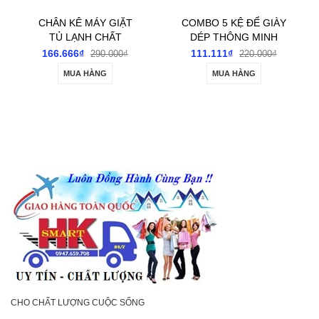
KÊ MÁY GIẶT
COMBO 5 KỆ ĐỂ GIÀY
ĐẾ GỖ ĐỂ 
LẠNH CHẤT
DÉP THÔNG MINH
CÂY CẢNH
ƯỢNG CAO
DOUBLE & DOUBLE
XE TIỆN D
666₫
111.111₫
188.888₫
290.000₫
220.000₫
MUA HÀNG
MUA HÀNG
TÙY 
CHO CHẤT LƯỢNG CUỘC SỐNG