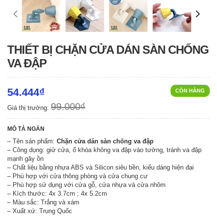
THIẾT BỊ CHẶN CỬA DÁN SÀN CHỐNG
VA ĐẬP
54.444₫
CÒN HÀNG
99.000₫
Giá thị trường:
MÔ TẢ NGẮN
– Tên sản phẩm:
Chặn cửa dán sàn chống va đập
– Công dụng: giử cửa, ổ khóa không va đập vào tường, tránh va đập
mạnh gây ồn
– Chất liệu bằng nhựa ABS và Silicon siêu bền, kiểu dáng hiện đại
– Phù hợp với cửa thông phòng và cửa chung cư
– Phù hợp sử dụng với cửa gỗ, cửa nhựa và cửa nhôm
– Kích thước: 4x 3.7cm ; 4x 5.2cm
– Màu sắc: Trắng và xám
– Xuất xứ: Trung Quốc