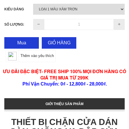
KIỂU DÁNG
SỐ LƯỢNG:
Mua
GIỎ HÀNG
Thêm vào yêu thích
ƯU ĐÃI ĐẶC BIỆT- FREE SHIP 100% MỌI ĐƠN HÀNG CÓ
GIÁ TRỊ MUA TỪ 299K
Phí Vận Chuyển: 0₫ - 12,800₫ - 28,000₫.
GIỚI THIỆU SẢN PHẨM
THIẾT BỊ CHẶN CỬA DÁN