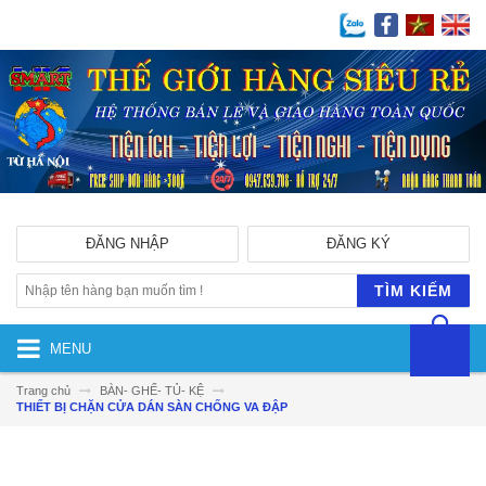
ĐĂNG NHẬP
ĐĂNG KÝ
TÌM KIẾM
MENU
Trang chủ
BÀN- GHẾ- TỦ- KỆ
THIẾT BỊ CHẶN CỬA DÁN SÀN CHỐNG VA ĐẬP