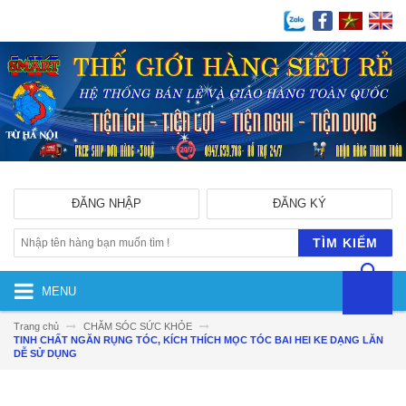
ĐĂNG NHẬP
ĐĂNG KÝ
TÌM KIẾM
MENU
Trang chủ
CHĂM SÓC SỨC KHỎE
TINH CHẤT NGĂN RỤNG TÓC, KÍCH THÍCH MỌC TÓC BAI HEI KE DẠNG LĂN
DỄ SỬ DỤNG