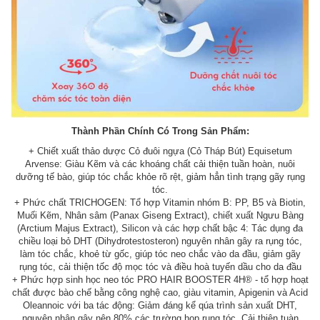
Thành Phần Chính Có Trong Sản Phẩm:
+ Chiết xuất thảo dược Cỏ đuôi ngựa (Cỏ Tháp Bút) Equisetum
Arvense: Giàu Kẽm và các khoáng chất cải thiện tuần hoàn, nuôi
dưỡng tế bào, giúp tóc chắc khỏe rõ rệt, giảm hẳn tình trạng gãy rụng
tóc.
+ Phức chất TRICHOGEN: Tổ hợp Vitamin nhóm B: PP, B5 và Biotin,
Muối Kẽm, Nhân sâm (Panax Giseng Extract), chiết xuất Ngưu Bàng
(Arctium Majus Extract), Silicon và các hợp chất bậc 4: Tác dụng đa
chiều loại bỏ DHT (Dihydrotestosteron) nguyên nhân gây ra rụng tóc,
làm tóc chắc, khoẻ từ gốc, giúp tóc neo chắc vào da đầu, giảm gãy
rụng tóc, cải thiện tốc độ mọc tóc và điều hoà tuyến dầu cho da đầu
+ Phức hợp sinh học neo tóc PRO HAIR BOOSTER 4H® - tổ hợp hoạt
chất được bào chế bằng công nghệ cao, giàu vitamin, Apigenin và Acid
Oleannoic với ba tác động: Giảm đáng kể qúa trình sản xuất DHT,
nguyên nhân gậy nên 80% các trường họp rụng tóc. Cải thiện tuàn