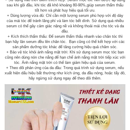
sau khi gội đầu, khi tóc đã khô khoảng 80-90%,giúp serum thẩm thấu
tốt hơn và phát huy hiệu quả tối ưu.
+ Dùng lượng vừa đủ: Chỉ cần một lượng serum phù hợp với độ dày
của mái tóc để tránh lãng phí và làm tóc bết dính. Sử dụng quá nhiều
serum có thể gây cảm giác nặng nề và không thoải mái cho tóc và da
đầu.
+ Kích thích thẩm thấu: Để serum thẩm thấu nhanh vào chân tóc thì
bạn hãy lăn serum đều lên chân tóc. Bạn cũng có thể kết hợp với các
sản phẩm dưỡng tóc khác để tăng cường hiệu quả chăm sóc.
+ Bảo vệ tóc khỏi ánh nắng mặt trời: Khi sử dụng serum mọc tóc bạn
cũng nên dùng nón che nắng để hạn chế ánh nắng mặt trời tiếp xúc với
tóc. Ánh nắng mặt trời có thể làm giảm hiệu quả của serum.
+ Theo dõi phản ứng của da đầu: Trong quá trình sử dụng serum, nếu
xuất hiện dấu hiệu bất thường như kích ứng, da đầu nóng, hoặc tấy đỏ,
hãy ngừng sử dụng ngay để theo dõi thêm.