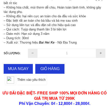
bết rít tóc
– Không hóa chất, mùi thơm dễ chịu, Hoàn toàn lành tính, không gây
tác dụng phụ.
– Không độc hại nên cực an toàn cho da đầu và sức khỏe
– Đặc biệt rất an toàn cho bà bầu và bà mẹ sau sinh
– Sử dụng liên tục và đều đặn sẽ cho hiệu quả cao
– Qui cách: Tuýp dạng thanh lăn 3 bi tiện lợi
– Date mới- Hạn sử dụng 3 năm
– Dung tích: 30ml
– Xuất xứ: Thương hiệu
Bai Hei Ke
- Nội Địa Trung
SỐ LƯỢNG:
MUA NGAY
GIỎ HÀNG
Thêm vào yêu thích
ƯU ĐÃI ĐẶC BIỆT- FREE SHIP 100% MỌI ĐƠN HÀNG CÓ
GIÁ TRỊ MUA TỪ 299K
Phí Vận Chuyển: 0₫ - 12,800₫ - 28,000₫.