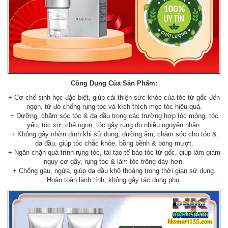
Công Dụng Của Sản Phẩm:
+ Cơ chế sinh học đặc biệt, giúp cải thiện sức khỏe của tóc từ gốc đến
ngọn, từ đó chống rụng tóc và kích thích mọc tóc hiệu quả.
+ Dưỡng, chăm sóc tóc & da đầu trong các trường hợp tóc mỏng, tóc
yếu, tóc xơ, chẻ ngọn, tóc gãy rụng do nhiều nguyên nhân.
+ Không gây nhờn dính khi sử dụng, dưỡng ẩm, chăm sóc cho tóc &
da đầu, giúp tóc chắc khỏe, bồng bềnh & bóng mượt.
+ Ngăn chặn quá trình rụng tóc, tái tạo tế bào tóc từ gốc, giúp làm giảm
nguy cơ gãy, rụng tóc & làm tóc trông dày hơn.
+ Chống gàu, ngứa, giúp da đầu khô thoáng trong thời gian sử dụng.
Hoàn toàn lành tính, không gây tác dụng phụ.