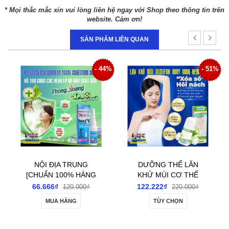
* Mọi thắc mắc xin vui lòng liên hệ ngay với Shop theo thông tin trên
website. Cảm ơn!
SẢN PHẨM LIÊN QUAN
- 44%
- 51%
- 
G
DƯỠNG THỂ LĂN
DƯỠNG THỂ TOÀN
NG
KHỬ MÙI CƠ THỂ
THÂN SUMIFUN
MŨI
SUMIFUN BODY
INTIMATE
122.222₫
144.444₫
₫
220.000₫
220.000₫
L
ODOUR REMOVER
REVITALIZING BALM
TÙY CHỌN
MUA HÀNG
TRỢ
ROLL-ON 60ML-
20GR- DƯỠNG ẨM,
LÝ
ĐÁNH BAY GIẢM TIẾT
LÀM SÁNG DA VÙNG
ŨI
MÙI HÔI NÁCH, HÔI
KÍN VÀ GIẢM KHÔ