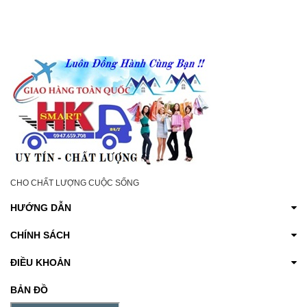
CHÂN, SE KHÔ HẾT
NGỨA
THÂM CHO NAM NỮ
CHO CHẤT LƯỢNG CUỘC SỐNG
HƯỚNG DẪN
CHÍNH SÁCH
ĐIỀU KHOẢN
BẢN ĐỒ