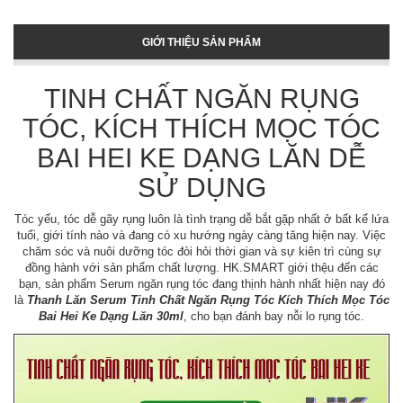
GIỚI THIỆU SẢN PHẨM
TINH CHẤT NGĂN RỤNG
TÓC, KÍCH THÍCH MỌC TÓC
BAI HEI KE DẠNG LĂN DỄ
SỬ DỤNG
Tóc yếu, tóc dễ gãy rụng luôn là tình trạng dễ bắt gặp nhất ở bất kể lứa
tuổi, giới tính nào và đang có xu hướng ngày càng tăng hiện nay. Việc
chăm sóc và nuôi dưỡng tóc đòi hỏi thời gian và sự kiên trì cùng sự
đồng hành với sản phẩm chất lượng. HK.SMART giới thệu đến các
bạn, sản phẩm Serum ngăn rụng tóc đang thịnh hành nhất hiện nay đó
là
Thanh Lăn Serum Tinh Chất Ngăn Rụng Tóc Kích Thích Mọc Tóc
Bai Hei Ke Dạng Lăn 30ml
, cho bạn đánh bay nỗi lo rụng tóc.