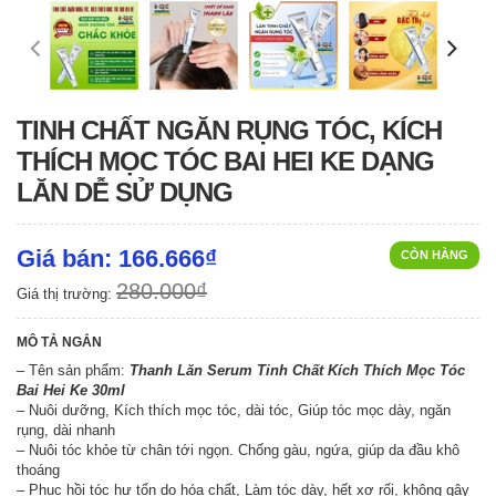
TINH CHẤT NGĂN RỤNG TÓC, KÍCH
THÍCH MỌC TÓC BAI HEI KE DẠNG
LĂN DỄ SỬ DỤNG
Giá bán: 166.666₫
CÒN HÀNG
280.000₫
Giá thị trường:
MÔ TẢ NGẮN
– Tên sản phẩm:
Thanh Lăn Serum Tinh Chất Kích Thích Mọc Tóc
Bai Hei Ke 30ml
– Nuôi dưỡng, Kích thích mọc tóc, dài tóc, Giúp tóc mọc dày, ngăn
rụng, dài nhanh
– Nuôi tóc khỏe từ chân tới ngọn. Chống gàu, ngứa, giúp da đầu khô
thoáng
– Phục hồi tóc hư tổn do hóa chất, Làm tóc dày, hết xơ rối, không gây