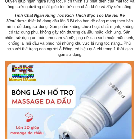
Quyền giúp ngăn ngừa rụng tóc, kích thích sự phát triển của mái tóc và
tăng cường dưỡng chất giúp tóc trở nên chắc khỏe và đầy sức sống.
Tinh Chất Ngăn Rụng Tóc Kích Thích Mọc Tóc Bai Hei Ke
30ml
được thiết kế dạng đầu lăn 3 Bi cho bạn dễ dàng mang theo bên
mình, dễ dàng sử dụng. Sản phẩm không chứa hoạt chất mạnh, không
có tác dụng phụ, không gây tổn thương da đầu hoặc kích ứng. Sản
phẩm sử dụng an toàn cho nam và nữ, phụ nữ sau sinh hoặc mãn kinh,
chống lại hói đầu và phục hồi những khu vực bị rụng tóc nặng...Phù
hợp với thể trạng con người Á Đông, có hiệu quả chỉ trong 1 thời gian
ngắn sử dụng.