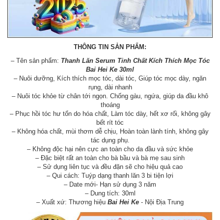
THÔNG TIN SẢN PHẨM:
– Tên sản phẩm:
Thanh Lăn Serum Tinh Chất Kích Thích Mọc Tóc
Bai Hei Ke 30ml
– Nuôi dưỡng, Kích thích mọc tóc, dài tóc, Giúp tóc mọc dày, ngăn
rụng, dài nhanh
– Nuôi tóc khỏe từ chân tới ngọn. Chống gàu, ngứa, giúp da đầu khô
thoáng
– Phục hồi tóc hư tổn do hóa chất, Làm tóc dày, hết xơ rối, không gây
bết rít tóc
– Không hóa chất, mùi thơm dễ chịu, Hoàn toàn lành tính, không gây
tác dụng phụ.
– Không độc hại nên cực an toàn cho da đầu và sức khỏe
– Đặc biệt rất an toàn cho bà bầu và bà mẹ sau sinh
– Sử dụng liên tục và đều đặn sẽ cho hiệu quả cao
– Qui cách: Tuýp dạng thanh lăn 3 bi tiện lợi
– Date mới- Hạn sử dụng 3 năm
– Dung tích: 30ml
– Xuất xứ: Thương hiệu
Bai Hei Ke
- Nội Địa Trung