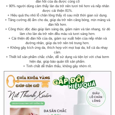
đàn hồi của da được củng cố
+ 90% người dùng cảm thấy làn da trở nên tươi trẻ hơn và nếp nhăn
được cải thiện 81%.
+ Hiệu quả thu nhỏ lỗ chân lông thấy rõ sau một thời gian sử dụng.
+ Tăng cường độ ẩm cho da, giúp da trở nên căng bóng, mịn màng và
đàn hồi hơn.
+ Công thức độc đáo giúp làm sáng da, giảm nám và tàn nhang, từ đó
làm cho làn da trở nên đều màu và tươi sáng hơn.
+ Cải thiện độ đàn hồi của da, giảm sự xuất hiện của nếp nhăn và
đường nhăn, giúp da trở nên trẻ trung hơn.
+ Không gây kích ứng da, thích hợp với mọi loại da, kể cả da nhạy
cảm.
+ Thiết kế sản phẩm chắc chắn, dễ sử dụng và tiện lợi với chai bơm
hiện đại, giúp bảo quản tốt sản phẩm.
+ Tinh chất dễ thẩm thấu, không gây nhờn rít.