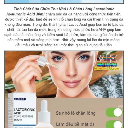
Tinh Chất Sửa Chữa Thu Nhỏ Lỗ Chân Lông Lactobionic
Hyaluronic Acid 30ml
chăm sóc da đa năng với công thức tiên tiến,
được thiết kế đặc biệt để se khít lỗ chân lông và cải thiện tình trạng da
không đều màu. Trong đó, thành phần Lactic Acid giúp loại bỏ tế bào da
chết, tái tạo làn da mới, trong khi công thức phức hợp AHA giúp làm
sạch sâu lỗ chân lông và kiểm soát bã nhờn, làm dịu da, giúp làn da trở
nên mềm mại và sáng mịn hơn. Nhờ vậy mang lại làn da mịn màng,
đều màu và tươi sáng sau một thời gian sử dụng đều đặn.