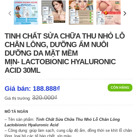
TINH CHẤT SỬA CHỮA THU NHỎ LỖ
CHÂN LÔNG, DƯỠNG ẨM NUÔI
DƯỠNG DA MẶT MỀM
MỊN- LACTOBIONIC HYALURONIC
ACID 30ML
Giá bán: 188.888₫
CÒN HÀNG
320.000₫
Giá thị trường:
MÔ TẢ NGẮN
– Tên sản phẩm:
Tinh Chất Sửa Chữa Thu Nhỏ Lỗ Chân Lông
Lactobionic Hyaluronic Acid
– Công dụng: giúp làm sạch, cung cấp độ ẩm, đồng thời se khít lỗ chân
lông, loại bỏ các tế bào chết, xỉn màu