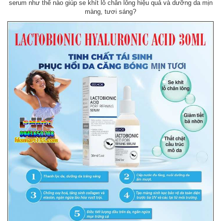
serum như thế nào giúp se khít lỗ chân lông hiệu quả và dưỡng da mịn
màng, tươi sáng?