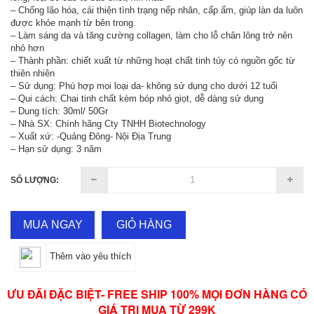
– Chống lão hóa, cải thiện tình trạng nếp nhăn, cấp ẩm, giúp làn da luôn
được khỏe mạnh từ bên trong.
– Làm sáng da và tăng cường collagen, làm cho lỗ chân lông trở nên
nhỏ hơn
– Thành phần: chiết xuất từ những hoạt chất tinh túy có nguồn gốc từ
thiên nhiên
– Sử dụng: Phù hợp mọi loại da- không sử dụng cho dưới 12 tuổi
– Qui cách: Chai tinh chất kèm bóp nhỏ giọt, dễ dàng sử dụng
– Dung tích: 30ml/ 50Gr
– Nhà SX: Chính hãng Cty TNHH Biotechnology
– Xuất xứ: -Quảng Đông- Nội Địa Trung
– Hạn sử dụng: 3 năm
SỐ LƯỢNG:
MUA NGAY
GIỎ HÀNG
Thêm vào yêu thích
ƯU ĐÃI ĐẶC BIỆT- FREE SHIP 100% MỌI ĐƠN HÀNG CÓ
GIÁ TRỊ MUA TỪ 299K