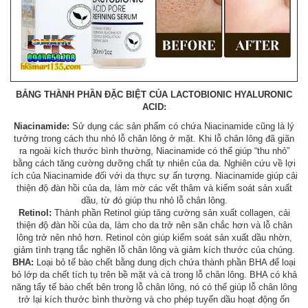
BẢNG THÀNH PHẦN ĐẶC BIỆT CỦA LACTOBIONIC HYALURONIC
ACID:
Niacinamide:
Sử dụng các sản phẩm có chứa Niacinamide cũng là lý
tưởng trong cách thu nhỏ lỗ chân lông ở mặt. Khi lỗ chân lông đã giãn
ra ngoài kích thước bình thường, Niacinamide có thể giúp “thu nhỏ”
bằng cách tăng cường dưỡng chất tự nhiên của da. Nghiên cứu về lợi
ích của Niacinamide đối với da thực sự ấn tượng. Niacinamide giúp cải
thiện độ đàn hồi của da, làm mờ các vết thâm và kiểm soát sản xuất
dầu, từ đó giúp thu nhỏ lỗ chân lông.
Retinol:
Thành phần Retinol giúp tăng cường sản xuất collagen, cải
thiện độ đàn hồi của da, làm cho da trở nên săn chắc hơn và lỗ chân
lông trở nên nhỏ hơn. Retinol còn giúp kiểm soát sản xuất dầu nhờn,
giảm tình trạng tắc nghẽn lỗ chân lông và giảm kích thước của chúng.
BHA:
Loại bỏ tế bào chết bằng dung dịch chứa thành phần BHA để loại
bỏ lớp da chết tích tụ trên bề mặt và cả trong lỗ chân lông. BHA có khả
năng tẩy tế bào chết bên trong lỗ chân lông, nó có thể giúp lỗ chân lông
trở lại kích thước bình thường và cho phép tuyến dầu hoạt động ổn