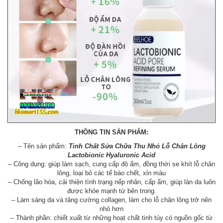
THÔNG TIN SẢN PHẨM:
– Tên sản phẩm:
Tinh Chất Sửa Chữa Thu Nhỏ Lỗ Chân Lông
Lactobionic Hyaluronic Acid
– Công dụng: giúp làm sạch, cung cấp độ ẩm, đồng thời se khít lỗ chân
lông, loại bỏ các tế bào chết, xỉn màu
– Chống lão hóa, cải thiện tình trạng nếp nhăn, cấp ẩm, giúp làn da luôn
được khỏe mạnh từ bên trong.
– Làm sáng da và tăng cường collagen, làm cho lỗ chân lông trở nên
nhỏ hơn
– Thành phần: chiết xuất từ những hoạt chất tinh túy có nguồn gốc từ