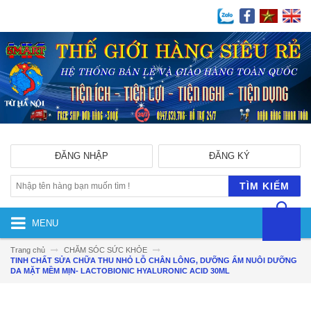
ĐĂNG NHẬP
ĐĂNG KÝ
TÌM KIẾM
MENU
Trang chủ
CHĂM SÓC SỨC KHỎE
TINH CHẤT SỬA CHỮA THU NHỎ LỖ CHÂN LÔNG, DƯỠNG ẨM NUÔI DƯỠNG
DA MẶT MỀM MỊN- LACTOBIONIC HYALURONIC ACID 30ML