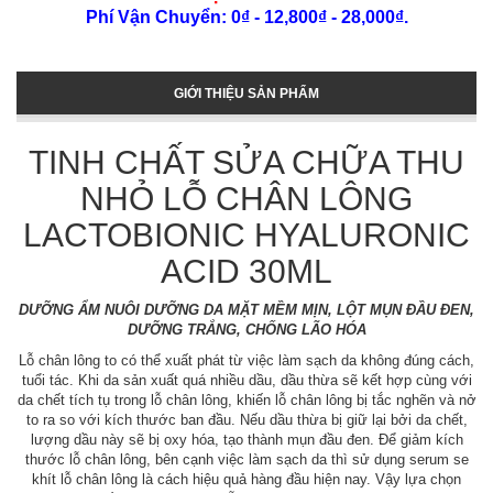
Phí Vận Chuyển: 0₫ - 12,800₫ - 28,000₫.
GIỚI THIỆU SẢN PHẨM
TINH CHẤT SỬA CHỮA THU
NHỎ LỖ CHÂN LÔNG
LACTOBIONIC HYALURONIC
ACID 30ML
DƯỠNG ẨM NUÔI DƯỠNG DA MẶT MỀM MỊN, LỘT MỤN ĐẦU ĐEN,
DƯỠNG TRẮNG, CHỐNG LÃO HÓA
Lỗ chân lông to có thể xuất phát từ việc làm sạch da không đúng cách,
tuổi tác. Khi da sản xuất quá nhiều dầu, dầu thừa sẽ kết hợp cùng với
da chết tích tụ trong lỗ chân lông, khiến lỗ chân lông bị tắc nghẽn và nở
to ra so với kích thước ban đầu. Nếu dầu thừa bị giữ lại bởi da chết,
lượng dầu này sẽ bị oxy hóa, tạo thành mụn đầu đen. Để giảm kích
thước lỗ chân lông, bên cạnh việc làm sạch da thì sử dụng serum se
khít lỗ chân lông là cách hiệu quả hàng đầu hiện nay. Vậy lựa chọn