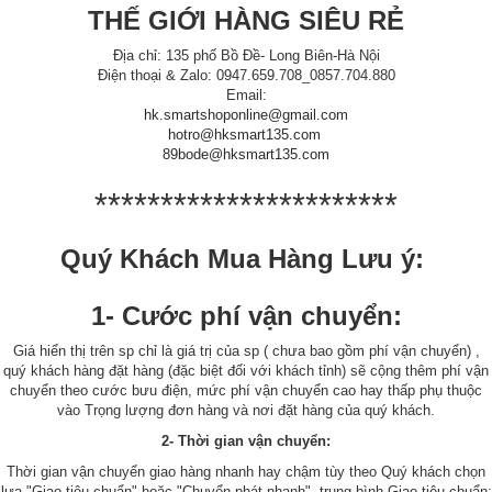
THẾ GIỚI HÀNG SIÊU RẺ
Địa chỉ: 135 phố Bồ Đề- Long Biên-Hà Nội
Điện thoại & Zalo: 0947.659.708_0857.704.880
Email:
hk.smartshoponline@gmail.com
hotro@hksmart135.com
89bode@hksmart135.com
***********************
Quý Khách Mua Hàng Lưu ý:
1- Cước phí vận chuyển:
Giá hiển thị trên sp chỉ là giá trị của sp ( chưa bao gồm phí vận chuyển) ,
quý khách hàng đặt hàng (đặc biệt đối với khách tỉnh) sẽ cộng thêm phí vận
chuyển theo cước bưu điện, mức phí vận chuyển cao hay thấp phụ thuộc
vào Trọng lượng đơn hàng và nơi đặt hàng của quý khách.
2- Thời gian vận chuyển:
Thời gian vận chuyển giao hàng nhanh hay chậm tùy theo Quý khách chọn
lựa "Giao tiêu chuẩn" hoặc "Chuyển phát nhanh", trung bình Giao tiêu chuẩn: