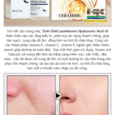
Với kết cấu mỏng nhẹ,
Tinh Chất Lactobionic Hyaluronic Acid
dễ
thẩm thấu vào các tầng biểu bì, phát huy tác dụng nhanh chóng, giúp
làm sạch, cung cấp độ ẩm, đồng thời se khít lỗ chân lông. Cùng với
các thành phần vitamin A, vitamin C, vitamin E nguồn gốc thiên nhiên,
serum giúp dưỡng da toàn diện. Sau một thời gian sử dụng, Serum axit
Salicylic sẽ mang đến làm da trắng sáng mềm mịn, săn chắc, đều
màu...Làn da được bổ sung độ ẩm và nuôi dưỡng từ sâu bên trong nên
phục hồi nhanh chóng, tái tạo làn da tươi trẻ hơn, se khít lỗ chân lông,
hạn chế vi khuẩn xâm nhập và tấn công.