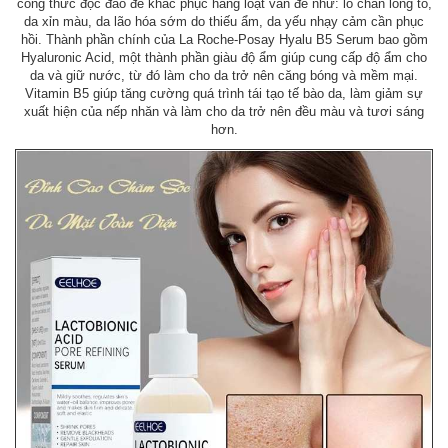
công thức độc đáo để khắc phục hàng loạt vấn đề như: lỗ chân lông to,
da xỉn màu, da lão hóa sớm do thiếu ẩm, da yếu nhạy cảm cần phục
hồi. Thành phần chính của La Roche-Posay Hyalu B5 Serum bao gồm
Hyaluronic Acid, một thành phần giàu độ ẩm giúp cung cấp độ ẩm cho
da và giữ nước, từ đó làm cho da trở nên căng bóng và mềm mại.
Vitamin B5 giúp tăng cường quá trình tái tạo tế bào da, làm giảm sự
xuất hiện của nếp nhăn và làm cho da trở nên đều màu và tươi sáng
hơn.