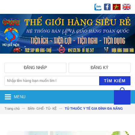
ĐĂNG NHẬP
ĐĂNG KÝ
TÌM KIẾM
MENU
Trang chủ
BÀN- GHẾ- TỦ- KỆ
TỦ THUỐC Y TẾ GIA ĐÌNH ĐA NĂNG