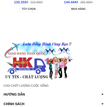
3 CỐC
LƯỢNG CAO
144.444₫
166.666₫
265.000₫
290.000₫
MUA HÀNG
MUA HÀNG
CHO CHẤT LƯỢNG CUỘC SỐNG
HƯỚNG DẪN
CHÍNH SÁCH