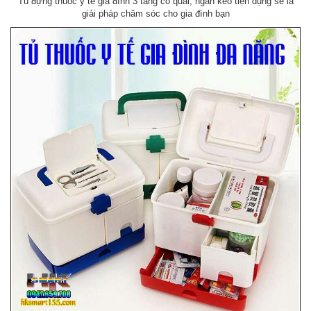
Tủ đựng thuốc y tế gia đình 3 tầng có quai, ngăn kéo tiện dụng sẽ là
giải pháp chăm sóc cho gia đình bạn