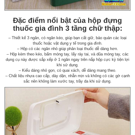
Đặc điểm nổi bật của hộp đựng
thuốc gia đình 3 tầng chữ thập:
– Thiết kế 3 ngăn, có ngăn kéo, giúp bạn cất giữ, bảo quản các loại
thuốc hoặc vật dụng y tế trong gia đình.
– Hộp có các ngăn nhỏ giúp phân loại thuốc dễ dàng hơn.
– Hộp kèm theo kéo, bấm móng tay, lấy ráy tai, và dũa móng tay, các
dụng cụ này được sắp xếp ở 1 ngăn ngay trên nắp hộp cực kỳ tiện lợi
khi sử dụng.
– Kiểu dáng nhỏ gọn, có quai xách, dễ dàng mang theo.
– Chất liệu nhựa cao cấp, dày dặn, nhẵn mịn và không có các gờ cạnh
sắc nên không làm xước tay, trầy da khi sử dụng.