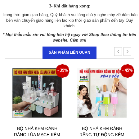
3- Khi đặt hàng xong:
Trong thời gian giao hàng, Quý khách vui lòng chú ý nghe máy để đảm bảo
bên vận chuyển giao hàng liên lạc kịp thời giao sản phẩm đến tay Quý
khách.
* Mọi thắc mắc xin vui lòng liên hệ ngay với Shop theo thông tin trên
website. Cảm ơn!
SẢN PHẨM LIÊN QUAN
9%
- 45%
- 43%
BỘ NHẢ KEM ĐÁNH
CHÂN KÊ MÁY GIẶT
RĂNG TỰ ĐỘNG KÈM
TỦ LẠNH CHẤT