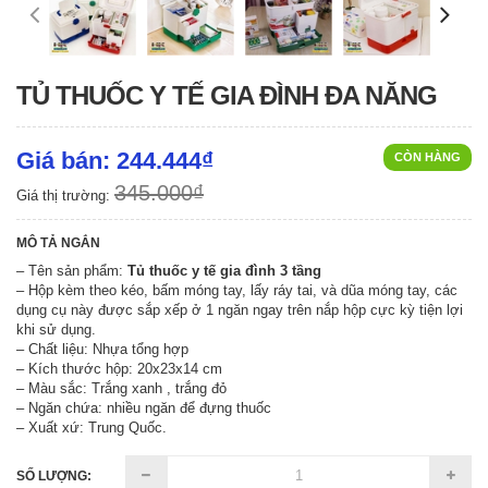
TỦ THUỐC Y TẾ GIA ĐÌNH ĐA NĂNG
Giá bán: 244.444₫
CÒN HÀNG
345.000₫
Giá thị trường:
MÔ TẢ NGẮN
– Tên sản phẩm:
Tủ thuốc y tế gia đình 3 tầng
– Hộp kèm theo kéo, bấm móng tay, lấy ráy tai, và dũa móng tay, các
dụng cụ này được sắp xếp ở 1 ngăn ngay trên nắp hộp cực kỳ tiện lợi
khi sử dụng.
– Chất liệu: Nhựa tổng hợp
– Kích thước hộp: 20x23x14 cm
– Màu sắc: Trắng xanh , trắng đỏ
– Ngăn chứa: nhiều ngăn để đựng thuốc
– Xuất xứ: Trung Quốc.
SỐ LƯỢNG: