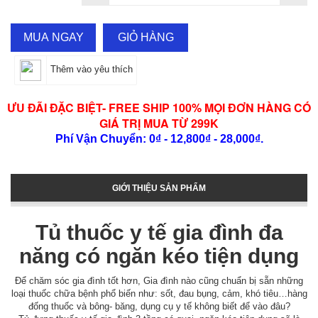
MUA NGAY
GIỎ HÀNG
Thêm vào yêu thích
ƯU ĐÃI ĐẶC BIỆT- FREE SHIP 100% MỌI ĐƠN HÀNG CÓ
GIÁ TRỊ MUA TỪ 299K
Phí Vận Chuyển: 0₫ - 12,800₫ - 28,000₫.
GIỚI THIỆU SẢN PHẨM
Tủ thuốc y tế gia đình đa
năng có ngăn kéo tiện dụng
Để chăm sóc gia đình tốt hơn, Gia đình nào cũng chuẩn bị sẵn những
loại thuốc chữa bệnh phổ biến như: sốt, đau bụng, cảm, khó tiêu…hàng
đống thuốc và bông- băng, dụng cụ y tế không biết để vào đâu?